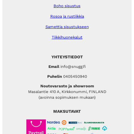
Boho sisustus
Rosoa ja rustiikkia
Samettia sisustukseen
Tiikkihuonekalut
YHTEYSTIEDOT
Email
info@snugg.fi
Puhelin
0405450940
Noutovarasto ja showroom
Masalantie 410 A, Kirkkonummi, FINLAND
(avoinna sopimuksen mukaan)
MAKSUTAVAT