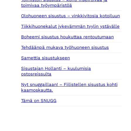
toimivaa työympäristöä
Olohuoneen sisustus – vinkkivitosia kotoiluun
Tiikkihuonekalut jykevämmän tyylin ystävälle
Boheemi sisustus houkuttaa rentoutumaan
Tehdäänpä mukava työhuoneen sisustus
Samettia sisustukseen
Sisustajan Hollanti – kuulumisia
ostosreissulta
Nyt snuggaillaan! – Fiilistellen sisustus kohti
kaamoskautta.
Tämä on SNUGG