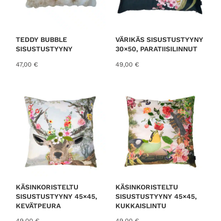
TEDDY BUBBLE
VÄRIKÄS SISUSTUSTYYNY
SISUSTUSTYYNY
30×50, PARATIISILINNUT
47,00
€
49,00
€
KÄSINKORISTELTU
KÄSINKORISTELTU
SISUSTUSTYYNY 45×45,
SISUSTUSTYYNY 45×45,
KEVÄTPEURA
KUKKAISLINTU
49,00
€
49,00
€