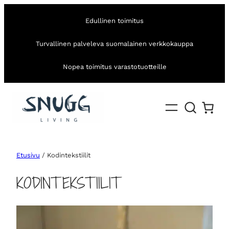
Edullinen toimitus
Turvallinen palveleva suomalainen verkkokauppa
Nopea toimitus varastotuotteille
Etusivu
/ Kodintekstiilit
KODINTEKSTIILIT