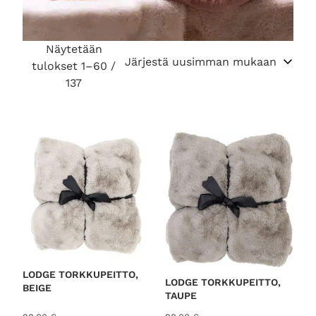
Näytetään
tulokset 1–60 /
S
137
o
r
t
e
d
SISUSTUSTYYNYT
b
y
l
TALJAT
a
t
e
KEITTIÖTEKSTIILIT
MATOT
LODGE TORKKUPEITTO,
LODGE TORKKUPEITTO,
PYYHKEET
s
BEIGE
TORKKUPEITOT
TAUPE
t