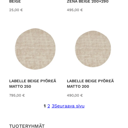
BEIGE
ZENA BEIGE 200×290
25,00
€
495,00
€
LABELLE BEIGE PYÖREÄ
LABELLE BEIGE PYÖREÄ
MATTO 250
MATTO 200
795,00
€
490,00
€
1
2
3
Seuraava sivu
TUOTERYHMÄT