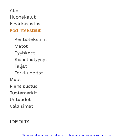
ALE
Huonekalut
Kevätsisustus
Kodintekstiilit
Keittiötekstiilit
Matot
Pyyhkeet
Sisustustyynyt
Taljat
Torkkupeitot
Muut
Piensisustus
Tuotemerkit
Uutuudet
Valaisimet
IDEOITA
Toimiston sisustus – kohti inspiroivaa ja