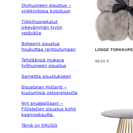
Olohuoneen sisustus –
vinkkivitosia kotoiluun
Tiikkihuonekalut
jykevämmän tyylin
ystävälle
Boheemi sisustus
houkuttaa rentoutumaan
LODGE TORKKUPEI
Tehdäänpä mukava
98,00
€
työhuoneen sisustus
Samettia sisustukseen
Sisustajan Hollanti –
kuulumisia ostosreissulta
Nyt snuggaillaan! –
Fiilistellen sisustus kohti
kaamoskautta.
Tämä on SNUGG