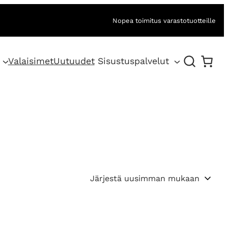
Nopea toimitus varastotuotteille
Valaisimet
Uutuudet
Sisustuspalvelut