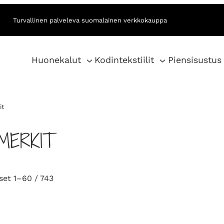
Turvallinen palveleva suomalainen verkkokauppa
Huonekalut
Kodintekstiilit
Piensisustus
it
MERKIT
S
set 1–60 / 743
o
r
t