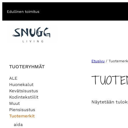
Edullinen toimitus
Etusivu
/ Tuotemerk
TUOTERYHMÄT
TUOTE
ALE
Huonekalut
Kevätsisustus
Kodintekstiilit
Näytetään tulok
Muut
Piensisustus
Tuotemerkit
aida