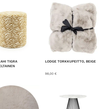
FELLHOF
RUSTIK LYS
SACKIT
DIJK
AHI TIGRA
LODGE TORKKUPEITTO, BEIGE
BY-BOO
ELTAINEN
ELEONORA
98,00
€