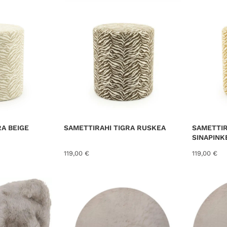
e
d
b
y
l
a
A
t
DUTCH BONE
e
 MORE
OME
s
t
MUST LIVING
GG
RA BEIGE
SAMETTIRAHI TIGRA RUSKEA
SAMETTIR
BROSTE COPENHAGEN
SINAPINK
119,00
€
119,00
€