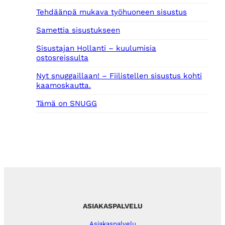
Tehdäänpä mukava työhuoneen sisustus
Samettia sisustukseen
Sisustajan Hollanti – kuulumisia
ostosreissulta
Nyt snuggaillaan! – Fiilistellen sisustus kohti
kaamoskautta.
Tämä on SNUGG
ASIAKASPALVELU
Asiakaspalvelu