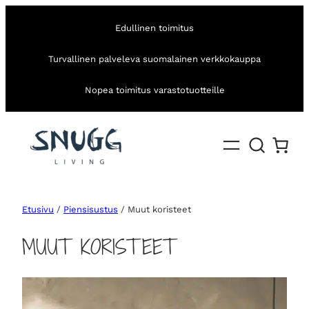
Edullinen toimitus
Turvallinen palveleva suomalainen verkkokauppa
Nopea toimitus varastotuotteille
Etusivu
/
Piensisustus
/ Muut koristeet
MUUT KORISTEET