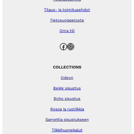
Tilaus- ja toimitusehdot
Tietosuojaseloste
Oma tili
Facebook
Instagram
COLLECTIONS
Odeon
Beige sisustus
Boho sisustus
Rosoa ja rustiikkia
Samettia sisustukseen
Tiikkihuonekalut