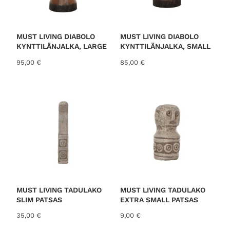
e
n
n
t
h
a
i
o
MUST LIVING DIABOLO
MUST LIVING DIABOLO
n
n
KYNTTILÄNJALKA, LARGE
KYNTTILÄNJALKA, SMALL
t
:
95,00
€
85,00
€
a
9
o
5
l
,
i
0
:
0
1
1
€
5
.
,
0
0
€
MUST LIVING TADULAKO
MUST LIVING TADULAKO
.
SLIM PATSAS
EXTRA SMALL PATSAS
35,00
€
9,00
€