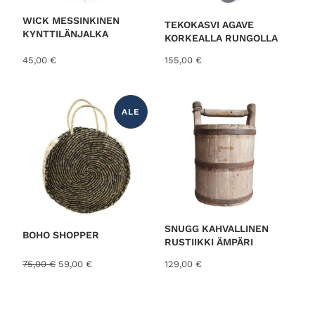
h
a
i
o
WICK MESSINKINEN
TEKOKASVI AGAVE
n
n
KYNTTILÄNJALKA
KORKEALLA RUNGOLLA
t
:
a
5
45,00
€
155,00
€
o
,
l
0
i
0
:
ALE
T
U
9
€
O
,
.
T
E
5
A
0
L
E
N
N
€
U
.
K
S
E
SNUGG KAHVALLINEN
S
BOHO SHOPPER
RUSTIIKKI ÄMPÄRI
S
A
A
N
75,00
€
59,00
€
129,00
€
l
y
k
k
u
y