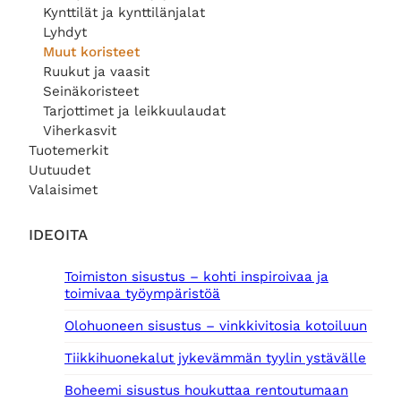
Kynttilät ja kynttilänjalat
Lyhdyt
Muut koristeet
Ruukut ja vaasit
Seinäkoristeet
Tarjottimet ja leikkuulaudat
Viherkasvit
Tuotemerkit
Uutuudet
Valaisimet
IDEOITA
Toimiston sisustus – kohti inspiroivaa ja
toimivaa työympäristöä
Olohuoneen sisustus – vinkkivitosia kotoiluun
Tiikkihuonekalut jykevämmän tyylin ystävälle
Boheemi sisustus houkuttaa rentoutumaan