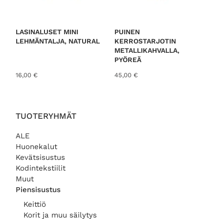
e
n
n
t
€
€
h
a
.
.
i
o
LASINALUSET MINI
PUINEN
n
n
LEHMÄNTALJA, NATURAL
KERROSTARJOTIN
t
:
METALLIKAHVALLA,
a
9
PYÖREÄ
o
,
16,00
€
45,00
€
l
0
i
0
:
1
€
2
.
TUOTERYHMÄT
,
0
ALE
0
Huonekalut
Kevätsisustus
€
Kodintekstiilit
.
Muut
Piensisustus
Keittiö
Korit ja muu säilytys