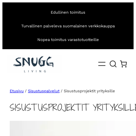
Edullinen toimitus
Turvallinen palveleva suomalainen verkkokauppa
Nopea toimitus varastotuotteille
Etusivu
/
Sisustuspalvelut
/ Sisustusprojektit yrityksille
SISUSTUSPROJEKTIT YRITYKSILL