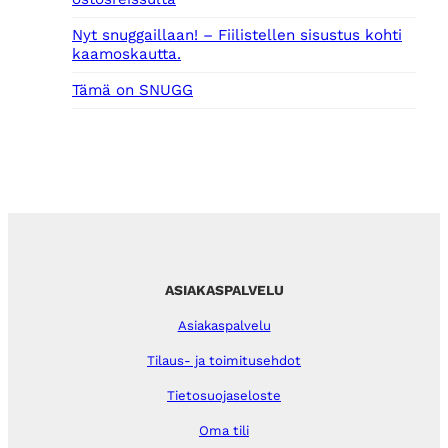
Nyt snuggaillaan! – Fiilistellen sisustus kohti
kaamoskautta.
Tämä on SNUGG
ASIAKASPALVELU
Asiakaspalvelu
Tilaus- ja toimitusehdot
Tietosuojaseloste
Oma tili