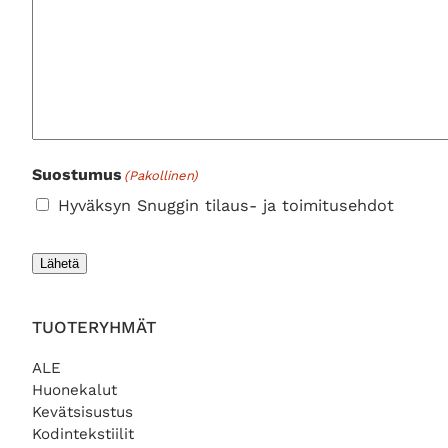
Suostumus
(Pakollinen)
Hyväksyn Snuggin tilaus- ja toimitusehdot
Lähetä
TUOTERYHMÄT
ALE
Huonekalut
Kevätsisustus
Kodintekstiilit