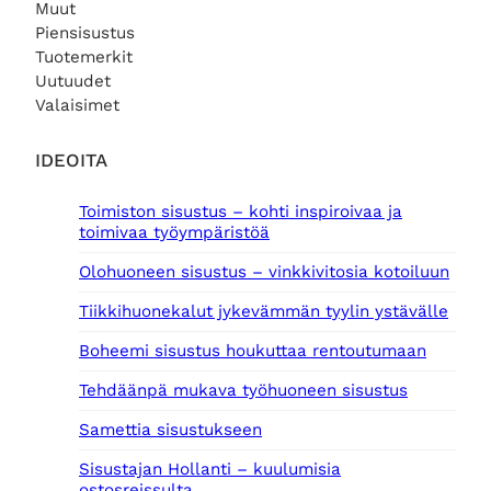
Muut
Piensisustus
Tuotemerkit
Uutuudet
Valaisimet
IDEOITA
Toimiston sisustus – kohti inspiroivaa ja
toimivaa työympäristöä
Olohuoneen sisustus – vinkkivitosia kotoiluun
Tiikkihuonekalut jykevämmän tyylin ystävälle
Boheemi sisustus houkuttaa rentoutumaan
Tehdäänpä mukava työhuoneen sisustus
Samettia sisustukseen
Sisustajan Hollanti – kuulumisia
ostosreissulta