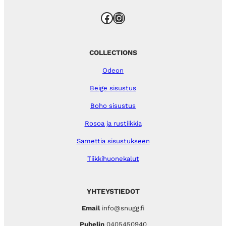
Facebook
Instagram
COLLECTIONS
Odeon
Beige sisustus
Boho sisustus
Rosoa ja rustiikkia
Samettia sisustukseen
Tiikkihuonekalut
YHTEYSTIEDOT
Email
info@snugg.fi
Puhelin
0405450940