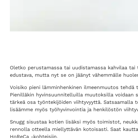
Oletko perustamassa tai uudistamassa kahvilaa tai to
edustava, mutta nyt se on jäänyt vähemmälle huole
Voisiko pieni lämminhenkinen ilmeenmuutos tehdä to
Pienilläkin hyvinsuunnitelluilla muutoksilla voidaa
tärkeä osa työntekijöiden viihtyvyyttä. Satsaamalla
lisäämme myös työhyvinvointia ja henkilöstön viihtyvy
Snugg sisustaa kotien lisäksi myös toimistot, neukkari
rennolla otteella miellyttävän kotoisasti. Saat kaut
HoReCa -kohteisiin.