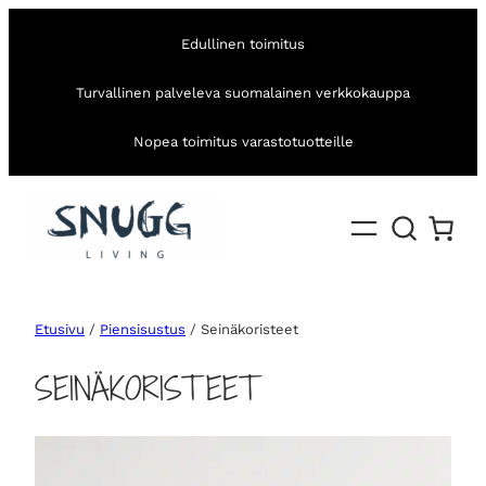
Edullinen toimitus
Turvallinen palveleva suomalainen verkkokauppa
Nopea toimitus varastotuotteille
Etusivu
/
Piensisustus
/ Seinäkoristeet
SEINÄKORISTEET