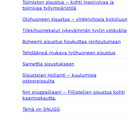
Toimiston sisustus – kohti inspiroivaa ja
toimivaa työympäristöä
Olohuoneen sisustus – vinkkivitosia kotoiluun
Tiikkihuonekalut jykevämmän tyylin ystävälle
Boheemi sisustus houkuttaa rentoutumaan
Tehdäänpä mukava työhuoneen sisustus
Samettia sisustukseen
Sisustajan Hollanti – kuulumisia
ostosreissulta
Nyt snuggaillaan! – Fiilistellen sisustus kohti
kaamoskautta.
Tämä on SNUGG