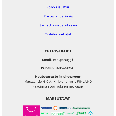
Boho sisustus
Rosoa ja rustiikkia
Samettia sisustukseen
Tiikkihuonekalut
YHTEYSTIEDOT
Email
info@snugg.fi
Puhelin
0405450940
Noutovarasto ja showroom
Masalantie 410 A, Kirkkonummi, FINLAND
(avoinna sopimuksen mukaan)
MAKSUTAVAT