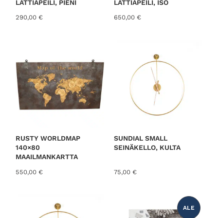
LATTIAPEILI, PIENI
LATTIAPEILI, ISO
290,00
€
650,00
€
RUSTY WORLDMAP
SUNDIAL SMALL
140×80
SEINÄKELLO, KULTA
MAAILMANKARTTA
550,00
€
75,00
€
ALE
T
U