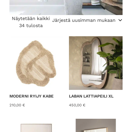
Näytetään kaikki
S
34 tulosta
o
r
t
e
d
b
y
l
a
t
MODERNI RYIJY KABE
LABAN LATTIAPEILI XL
e
210,00
€
450,00
€
s
t