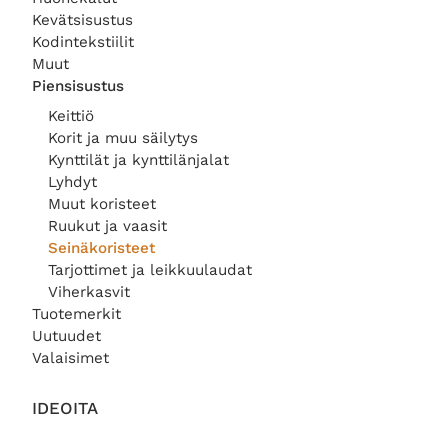
i
h
i
h
0
0
Kevätsisustus
n
i
n
i
e
n
e
n
Kodintekstiilit
€
€
n
t
n
t
Muut
.
.
h
a
h
a
Piensisustus
i
o
i
o
Keittiö
n
n
n
n
t
:
t
:
Korit ja muu säilytys
a
2
a
3
Kynttilät ja kynttilänjalat
o
9
o
3
Lyhdyt
l
,
l
,
Muut koristeet
i
0
i
0
Ruukut ja vaasit
:
0
:
0
Seinäkoristeet
3
3
5
€
9
€
Tarjottimet ja leikkuulaudat
,
.
,
.
Viherkasvit
0
0
Tuotemerkit
0
0
Uutuudet
Valaisimet
€
€
.
.
IDEOITA