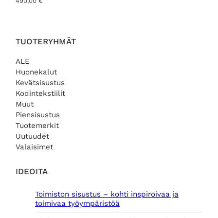
490,00
€
TUOTERYHMÄT
ALE
Huonekalut
Kevätsisustus
Kodintekstiilit
Muut
Piensisustus
Tuotemerkit
Uutuudet
Valaisimet
IDEOITA
Toimiston sisustus – kohti inspiroivaa ja
toimivaa työympäristöä