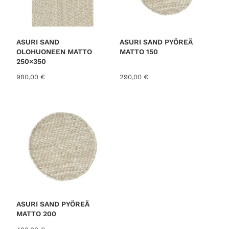
n
i
e
n
n
t
h
a
i
o
ASURI SAND
ASURI SAND PYÖREÄ
n
n
OLOHUONEEN MATTO
MATTO 150
t
:
250×350
a
2
980,00
€
290,00
€
o
9
l
,
i
0
:
0
3
7
€
,
.
0
0
€
.
ASURI SAND PYÖREÄ
MATTO 200