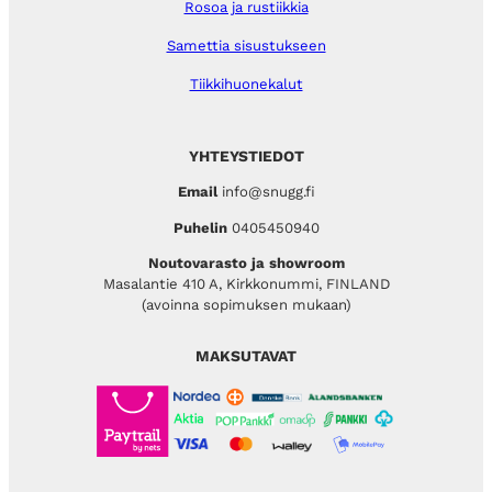
Rosoa ja rustiikkia
Samettia sisustukseen
Tiikkihuonekalut
YHTEYSTIEDOT
Email
info@snugg.fi
Puhelin
0405450940
Noutovarasto ja showroom
Masalantie 410 A, Kirkkonummi, FINLAND
(avoinna sopimuksen mukaan)
MAKSUTAVAT