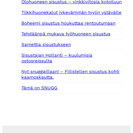
Olohuoneen sisustus – vinkkivitosia kotoiluun
Tiikkihuonekalut jykevämmän tyylin ystävälle
Boheemi sisustus houkuttaa rentoutumaan
Tehdäänpä mukava työhuoneen sisustus
Samettia sisustukseen
Sisustajan Hollanti – kuulumisia
ostosreissulta
Nyt snuggaillaan! – Fiilistellen sisustus kohti
kaamoskautta.
Tämä on SNUGG