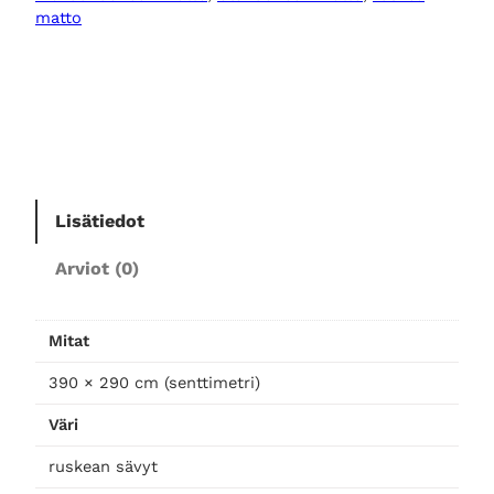
e
matto
e
n
m
a
t
t
o
Lisätiedot
T
a
Arviot (0)
k
a
r
Mitat
a
2
390 × 290 cm (senttimetri)
9
Väri
0
×
ruskean sävyt
3