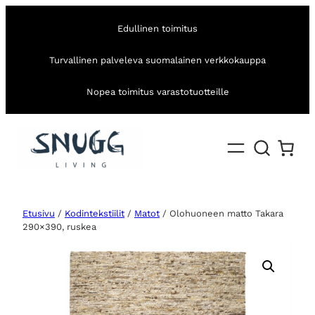
Edullinen toimitus
Turvallinen palveleva suomalainen verkkokauppa
Nopea toimitus varastotuotteille
Etusivu
/
Kodintekstiilit
/
Matot
/ Olohuoneen matto Takara
290×390, ruskea