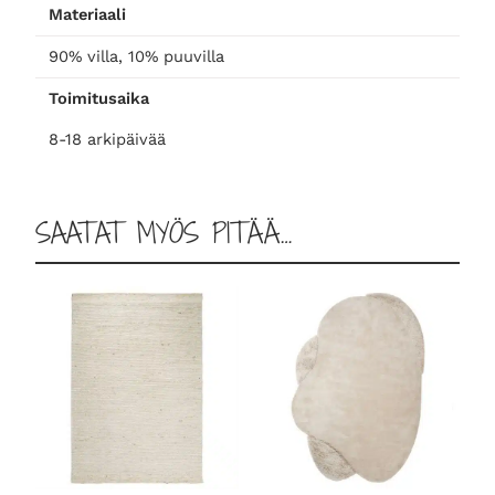
Materiaali
9
0
90% villa, 10% puuvilla
,
Toimitusaika
r
u
8-18 arkipäivää
s
k
e
SAATAT MYÖS PITÄÄ…
a
m
ä
ä
r
ä