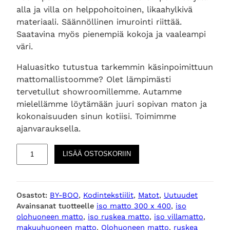
alla ja villa on helppohoitoinen, likaahylkivä
materiaali. Säännöllinen imurointi riittää.
Saatavina myös pienempiä kokoja ja vaaleampi
väri.
Haluasitko tutustua tarkemmin käsinpoimittuun
mattomallistoomme? Olet lämpimästi
tervetullut showroomillemme. Autamme
mielellämme löytämään juuri sopivan maton ja
kokonaisuuden sinun kotiisi. Toimimme
ajanvarauksella.
O
LISÄÄ OSTOSKORIIN
l
o
h
Osastot:
BY-BOO
, 
Kodintekstiilit
, 
Matot
, 
Uutuudet
u
Avainsanat tuotteelle
iso matto 300 x 400
, 
iso
o
olohuoneen matto
, 
iso ruskea matto
, 
iso villamatto
, 
n
makuuhuoneen matto
, 
Olohuoneen matto
, 
ruskea