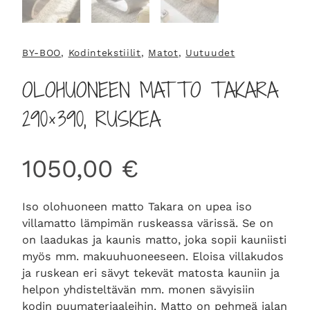
BY-BOO
, 
Kodintekstiilit
, 
Matot
, 
Uutuudet
OLOHUONEEN MATTO TAKARA
290×390, RUSKEA
1050,00
€
Iso olohuoneen matto Takara on upea iso
villamatto lämpimän ruskeassa värissä. Se on
on laadukas ja kaunis matto, joka sopii kauniisti
myös mm. makuuhuoneeseen. Eloisa villakudos
ja ruskean eri sävyt tekevät matosta kauniin ja
helpon yhdisteltävän mm. monen sävyisiin
kodin puumateriaaleihin. Matto on pehmeä jalan