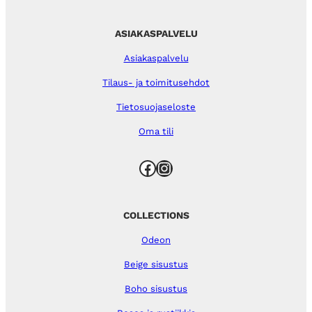
ASIAKASPALVELU
Asiakaspalvelu
Tilaus- ja toimitusehdot
Tietosuojaseloste
Oma tili
Facebook
Instagram
COLLECTIONS
Odeon
Beige sisustus
Boho sisustus