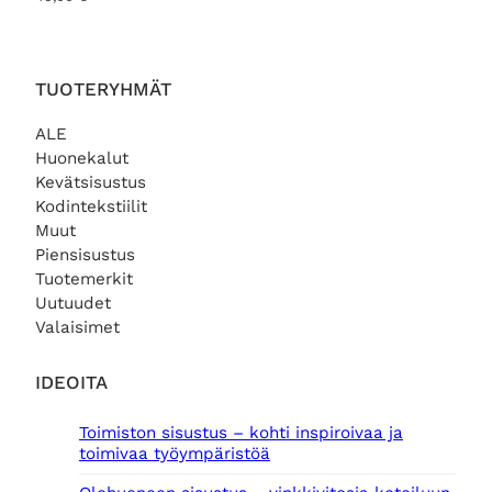
TUOTERYHMÄT
ALE
Huonekalut
Kevätsisustus
Kodintekstiilit
Muut
Piensisustus
Tuotemerkit
Uutuudet
Valaisimet
IDEOITA
Toimiston sisustus – kohti inspiroivaa ja
toimivaa työympäristöä