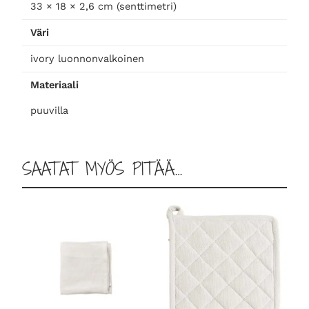
y
33 × 18 × 2,6 cm (senttimetri)
m
Väri
ä
ä
ivory luonnonvalkoinen
r
Materiaali
ä
puuvilla
SAATAT MYÖS PITÄÄ…