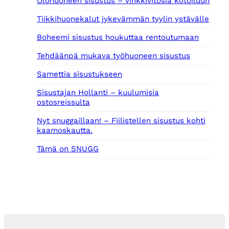
Olohuoneen sisustus – vinkkivitosia kotoiluun
Tiikkihuonekalut jykevämmän tyylin ystävälle
Boheemi sisustus houkuttaa rentoutumaan
Tehdäänpä mukava työhuoneen sisustus
Samettia sisustukseen
Sisustajan Hollanti – kuulumisia
ostosreissulta
Nyt snuggaillaan! – Fiilistellen sisustus kohti
kaamoskautta.
Tämä on SNUGG