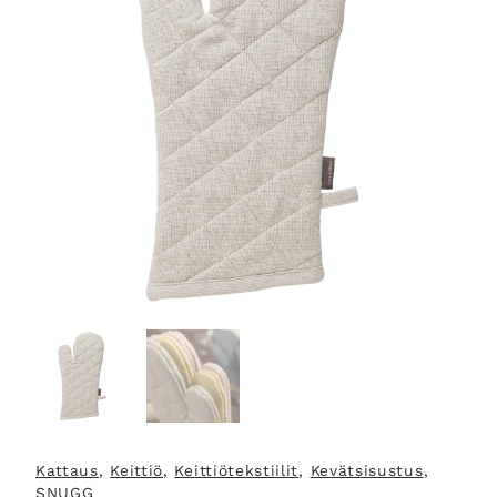
Kattaus
, 
Keittiö
, 
Keittiötekstiilit
, 
Kevätsisustus
, 
SNUGG