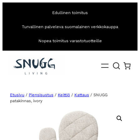
Edullinen toimitus
Turvallinen palveleva suomalainen verkkokauppa
Nopea toimitus varastotuotteille
Etusivu
/
Piensisustus
/
Keittiö
/
Kattaus
/ SNUGG
patakinnas, ivory