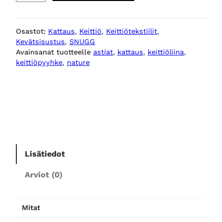
U
G
Osastot:
Kattaus
, 
Keittiö
, 
Keittiötekstiilit
, 
G
Kevätsisustus
, 
SNUGG
p
Avainsanat tuotteelle
astiat
, 
kattaus
, 
keittiöliina
, 
a
keittiöpyyhke
, 
nature
t
a
k
i
n
n
a
s
Lisätiedot
,
Arviot (0)
i
v
o
Mitat
r