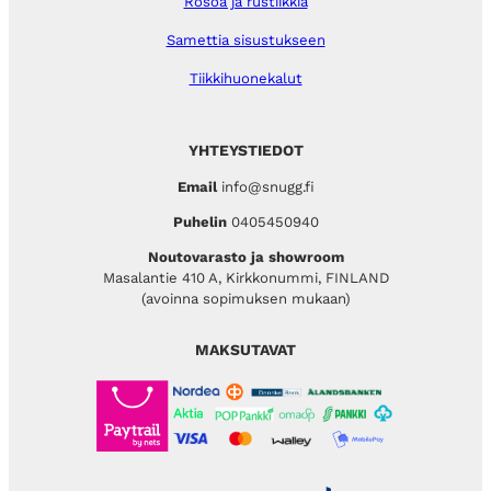
Rosoa ja rustiikkia
Samettia sisustukseen
Tiikkihuonekalut
YHTEYSTIEDOT
Email
info@snugg.fi
Puhelin
0405450940
Noutovarasto ja showroom
Masalantie 410 A, Kirkkonummi, FINLAND
(avoinna sopimuksen mukaan)
MAKSUTAVAT