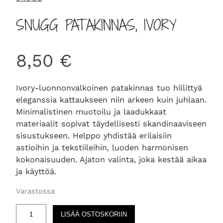
SNUGG PATAKINNAS, IVORY
8,50
€
Ivory-luonnonvalkoinen patakinnas tuo hillittyä
eleganssia kattaukseen niin arkeen kuin juhlaan.
Minimalistinen muotoilu ja laadukkaat
materiaalit sopivat täydellisesti skandinaaviseen
sisustukseen. Helppo yhdistää erilaisiin
astioihin ja tekstiileihin, luoden harmonisen
kokonaisuuden. Ajaton valinta, joka kestää aikaa
ja käyttöä.
Varastossa
S
LISÄÄ OSTOSKORIIN
N