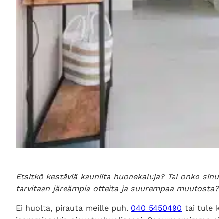
Etsitkö kestäviä kauniita huonekaluja? Tai onko sinul
tarvitaan järeämpia otteita ja suurempaa muutost
Ei huolta, pirauta meille puh.
040 5450490
tai tule 