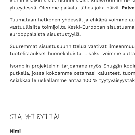
isommissakin sisustushuolissasi. Showroomimme si
yhteydessä. Olemme paikalla lähes joka päivä.
Palve
Tuumataan hetkonen yhdessä, ja ehkäpä voimme autta
vastuullisilta toimijoilta Keski-Euroopan sisustus
eurooppalaista sisustustyyliä.
Suuremmat sisustusuunnittelua vaativat ilmeenmuuto
tuotelistaukset huonekaluista. Lisäksi voimme autt
Isompiin projekteihin tarjoamme myös Snuggin kodin
putkella, jossa kokoamme ostamasi kalusteet, tuomm
Asiakkaalle uskallamme antaa 100 % tyytyväisyystakuu
OTA YHTEYTTÄ!
Nimi