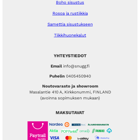
Boho sisustus
Rosoa ja rustiikkia
Samettia sisustukseen
Tiikkihuonekalut
YHTEYSTIEDOT
Email
info@snugg.fi
Puhelin
0405450940
Noutovarasto ja showroom
Masalantie 410 A, Kirkkonummi, FINLAND
(avoinna sopimuksen mukaan)
MAKSUTAVAT