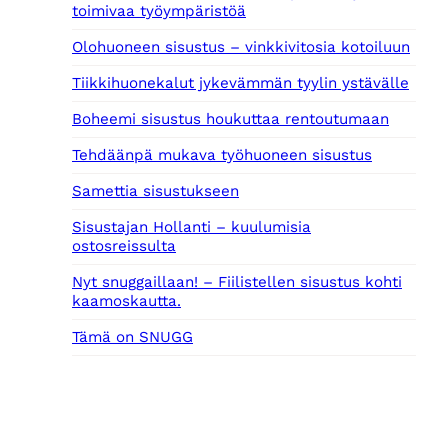
toimivaa työympäristöä
Olohuoneen sisustus – vinkkivitosia kotoiluun
Tiikkihuonekalut jykevämmän tyylin ystävälle
Boheemi sisustus houkuttaa rentoutumaan
Tehdäänpä mukava työhuoneen sisustus
Samettia sisustukseen
Sisustajan Hollanti – kuulumisia
ostosreissulta
Nyt snuggaillaan! – Fiilistellen sisustus kohti
kaamoskautta.
Tämä on SNUGG