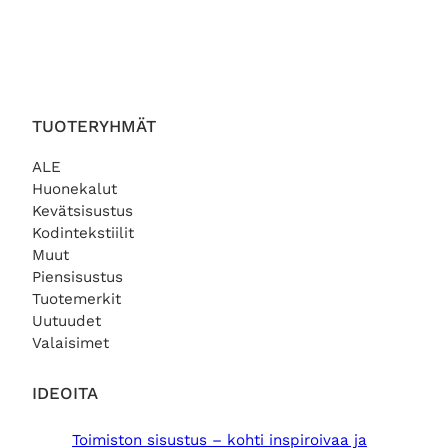
TUOTERYHMÄT
ALE
Huonekalut
Kevätsisustus
Kodintekstiilit
Muut
Piensisustus
Tuotemerkit
Uutuudet
Valaisimet
IDEOITA
Toimiston sisustus – kohti inspiroivaa ja