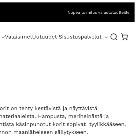
Nopea toimitus varastotuotteille
Valaisimet
Uutuudet
Sisustuspalvelut
it on tehty kestävistä ja näyttävistä
ateriaaleista. Hampusta, meriheinästä ja
ntista käsinpunotut korit sopivat tyylikkääseen,
nnon maanläheiseen säilytykseen.