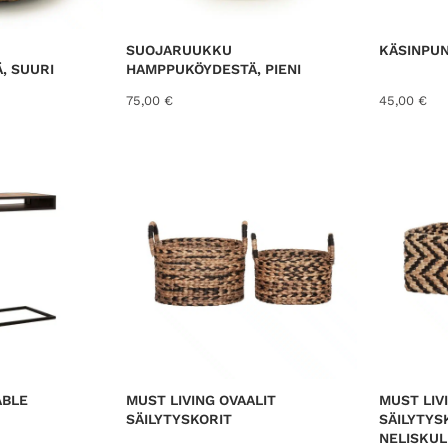
e
s
SUOJARUUKKU
KÄSINPUN
t
, SUURI
HAMPPUKÖYDESTÄ, PIENI
75,00
€
45,00
€
ABLE
MUST LIVING OVAALIT
MUST LIV
SÄILYTYSKORIT
SÄILYTYS
NELISKUL