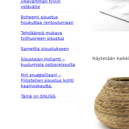
jykevämmän tyylin
ystävälle
Boheemi sisustus
houkuttaa rentoutumaan
Tehdäänpä mukava
työhuoneen sisustus
Samettia sisustukseen
Näytetään kaikki
Sisustajan Hollanti –
kuulumisia ostosreissulta
Nyt snuggaillaan! –
Fiilistellen sisustus kohti
kaamoskautta.
Tämä on SNUGG