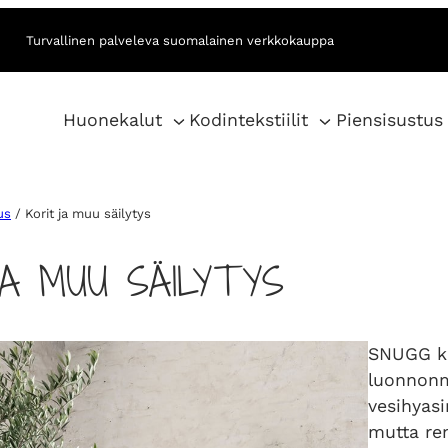
Turvallinen palveleva suomalainen verkkokauppa
Huonekalut
Kodintekstiilit
Piensisustus
us
/ Korit ja muu säilytys
JA MUU SÄILYTYS
SNUGG kor
luonnonm
vesihyasi
mutta re