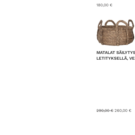
180,00
€
MATALAT SÄILYTY
LETITYKSELLÄ, VE
A
N
290,00
€
260,00
€
l
y
k
k
u
y
p
i