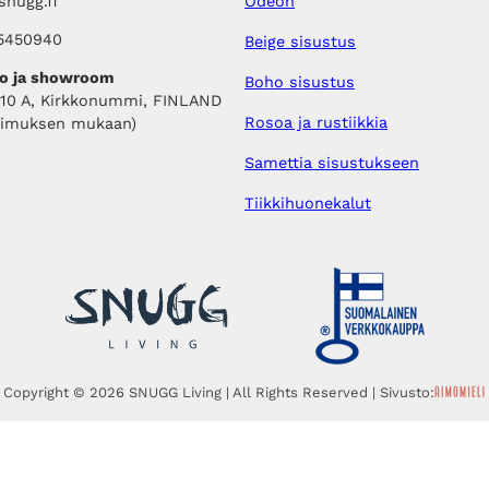
nugg.fi
Odeon
.
€
.
5450940
Beige sisustus
o ja showroom
Boho sisustus
410 A, Kirkkonummi, FINLAND
Rosoa ja rustiikkia
pimuksen mukaan)
Samettia sisustukseen
Tiikkihuonekalut
Copyright © 2026 SNUGG Living | All Rights Reserved | Sivusto: