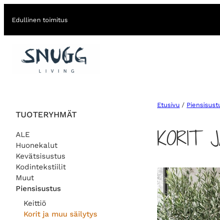
Edullinen toimitus
Etusivu
/
Piensisust
TUOTERYHMÄT
KORIT 
ALE
Huonekalut
Kevätsisustus
Kodintekstiilit
Muut
Piensisustus
Keittiö
Korit ja muu säilytys