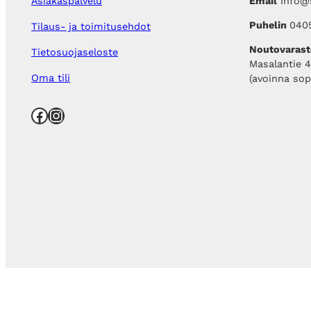
Email
info@s
Asiakaspalvelu
€
i
o
.
n
n
Puhelin
040
Tilaus- ja toimitusehdot
t
:
a
2
Noutovarast
Tietosuojaseloste
o
8
Masalantie 
l
,
Oma tili
(avoinna so
i
0
:
0
Facebook
Instagram
5
2
€
,
.
0
0
€
.