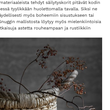
teriaaleista tehdyt säilytyskorit pitävät kodin
sessä tyylikkään huolettomalla tavalla. Siksi ne
äydellisesti myös boheemiin sisustukseen tai
Snuggin mallistosta löytyy myös mielenkiintoisia
atkaisuja astetta rouheampaan ja rustiikkiin