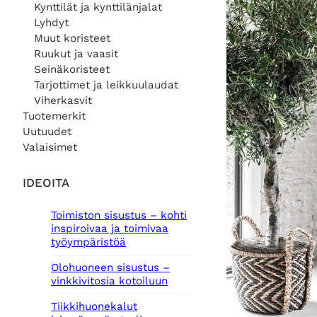
Kynttilät ja kynttilänjalat
Lyhdyt
Muut koristeet
Ruukut ja vaasit
Seinäkoristeet
Tarjottimet ja leikkuulaudat
Viherkasvit
Tuotemerkit
Uutuudet
Valaisimet
IDEOITA
Toimiston sisustus – kohti
inspiroivaa ja toimivaa
työympäristöä
Olohuoneen sisustus –
vinkkivitosia kotoiluun
Tiikkihuonekalut