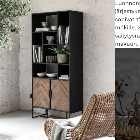
Luonnonma
järjestyk
sopivat t
mökille. 
säilytysr
makuun.