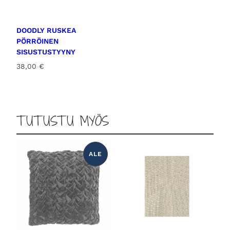
DOODLY RUSKEA
PÖRRÖINEN
SISUSTUSTYYNY
38,00
€
TUTUSTU MYÖS
ALE
T
U
O
T
E
A
L
E
N
N
U
K