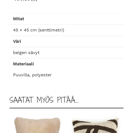
n
i
4
Mitat
5
×
45 × 45 cm (senttimetri)
4
Väri
5
b
beigen sävyt
e
Materiaali
i
g
Puuvilla, polyester
e
m
ä
SAATAT MYÖS PITÄÄ…
ä
r
ä