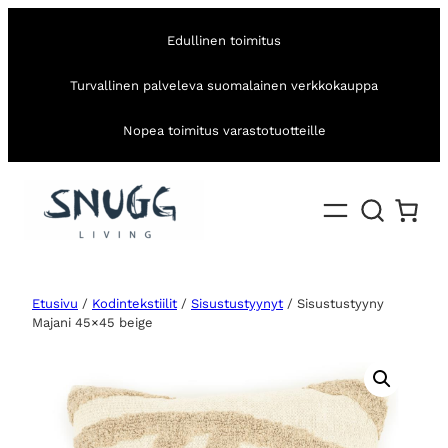
Edullinen toimitus
Turvallinen palveleva suomalainen verkkokauppa
Nopea toimitus varastotuotteille
Etusivu
/
Kodintekstiilit
/
Sisustustyynyt
/ Sisustustyyny
Majani 45×45 beige