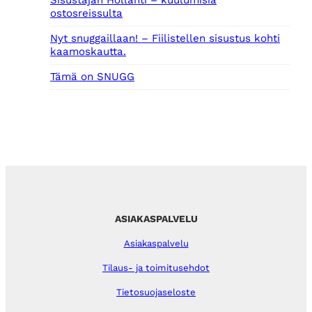
Sisustajan Hollanti – kuulumisia
ostosreissulta
Nyt snuggaillaan! – Fiilistellen sisustus kohti
kaamoskautta.
Tämä on SNUGG
ASIAKASPALVELU
Asiakaspalvelu
Tilaus- ja toimitusehdot
Tietosuojaseloste