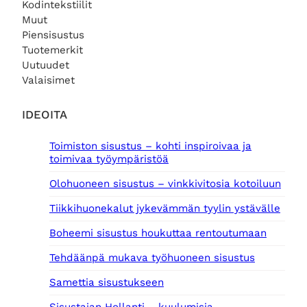
Kodintekstiilit
Muut
Piensisustus
Tuotemerkit
Uutuudet
Valaisimet
IDEOITA
Toimiston sisustus – kohti inspiroivaa ja
toimivaa työympäristöä
Olohuoneen sisustus – vinkkivitosia kotoiluun
Tiikkihuonekalut jykevämmän tyylin ystävälle
Boheemi sisustus houkuttaa rentoutumaan
Tehdäänpä mukava työhuoneen sisustus
Samettia sisustukseen