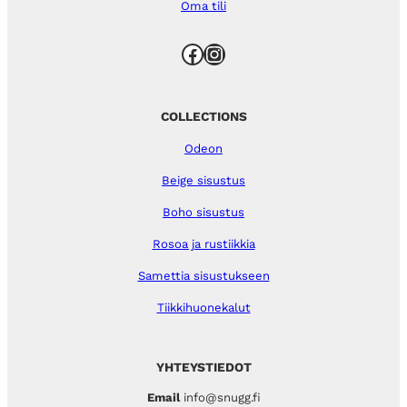
Oma tili
Facebook
Instagram
COLLECTIONS
Odeon
Beige sisustus
Boho sisustus
Rosoa ja rustiikkia
Samettia sisustukseen
Tiikkihuonekalut
YHTEYSTIEDOT
Email
info@snugg.fi