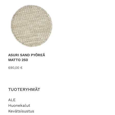
i
0
:
0
3
7
€
,
.
0
0
€
.
ASURI SAND PYÖREÄ
MATTO 250
690,00
€
TUOTERYHMÄT
ALE
Huonekalut
Kevätsisustus