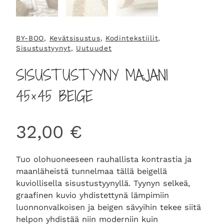
BY-BOO
, 
Kevätsisustus
, 
Kodintekstiilit
, 
Sisustustyynyt
, 
Uutuudet
SISUSTUSTYYNY MAJANI
45×45 BEIGE
32,00
€
Tuo olohuoneeseen rauhallista kontrastia ja
maanläheistä tunnelmaa tällä beigellä
kuviollisella sisustustyynyllä. Tyynyn selkeä,
graafinen kuvio yhdistettynä lämpimiin
luonnonvalkoisen ja beigen sävyihin tekee siitä
helpon yhdistää niin moderniin kuin