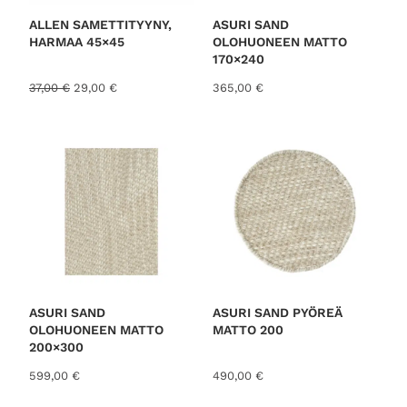
S
E
S
ALLEN SAMETTITYYNY,
ASURI SAND
S
HARMAA 45×45
OLOHUONEEN MATTO
A
170×240
A
N
37,00
€
29,00
€
365,00
€
l
y
k
k
u
y
p
i
e
n
r
e
ä
n
i
h
n
i
e
n
n
t
h
a
i
o
ASURI SAND
ASURI SAND PYÖREÄ
n
n
OLOHUONEEN MATTO
MATTO 200
t
:
200×300
a
2
599,00
€
490,00
€
o
9
l
,