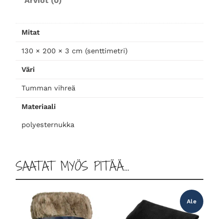
Arviot (0)
t
t
o
Mitat
,
t
130 × 200 × 3 cm (senttimetri)
u
Väri
m
m
Tumman vihreä
a
Materiaali
v
i
polyesternukka
h
r
e
SAATAT MYÖS PITÄÄ…
ä
m
ä
Ale
ä
r