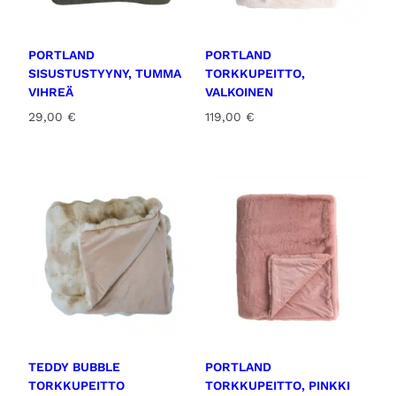
h
a
i
o
n
n
PORTLAND
PORTLAND
t
:
SISUSTUSTYYNY, TUMMA
TORKKUPEITTO,
a
8
VIHREÄ
VALKOINEN
o
9
29,00
€
119,00
€
l
,
i
0
:
0
9
9
€
,
.
0
0
€
.
TEDDY BUBBLE
PORTLAND
TORKKUPEITTO
TORKKUPEITTO, PINKKI