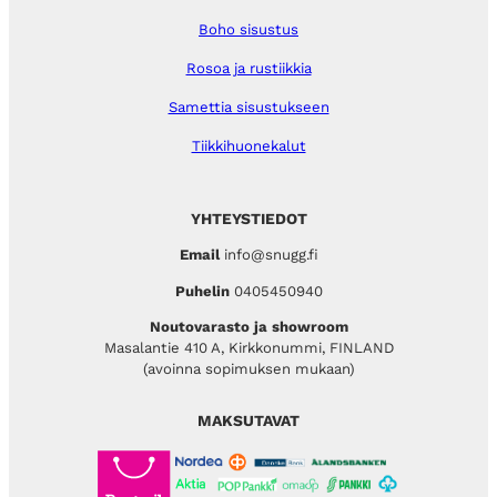
Boho sisustus
Rosoa ja rustiikkia
Samettia sisustukseen
Tiikkihuonekalut
YHTEYSTIEDOT
Email
info@snugg.fi
Puhelin
0405450940
Noutovarasto ja showroom
Masalantie 410 A, Kirkkonummi, FINLAND
(avoinna sopimuksen mukaan)
MAKSUTAVAT