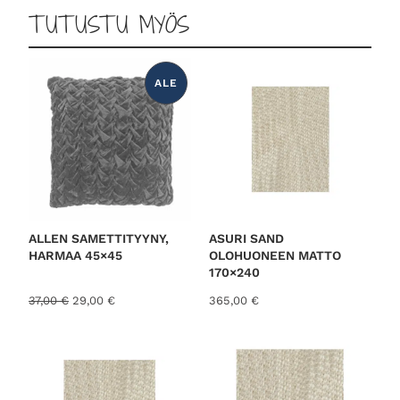
TUTUSTU MYÖS
ALE
T
U
O
T
E
A
L
E
N
N
U
K
S
E
S
ALLEN SAMETTITYYNY,
ASURI SAND
S
HARMAA 45×45
OLOHUONEEN MATTO
A
170×240
A
N
37,00
€
29,00
€
365,00
€
l
y
k
k
u
y
p
i
e
n