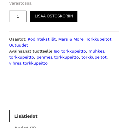
Varastossa
P
LISÄÄ OSTOSKORIIN
o
r
t
Osastot:
Kodintekstiilit
, 
Mars & More
, 
Torkkupeitot
, 
l
Uutuudet
a
Avainsanat tuotteelle
Iso torkkupeitto
, 
muhkea
n
torkkupeitto
, 
pehmeä torkkupeitto
, 
torkkupeitot
, 
d
vihreä torkkupeitto
t
o
r
k
k
u
p
Lisätiedot
e
i