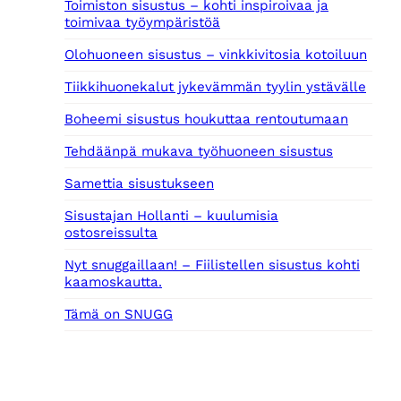
Toimiston sisustus – kohti inspiroivaa ja
toimivaa työympäristöä
Olohuoneen sisustus – vinkkivitosia kotoiluun
Tiikkihuonekalut jykevämmän tyylin ystävälle
Boheemi sisustus houkuttaa rentoutumaan
Tehdäänpä mukava työhuoneen sisustus
Samettia sisustukseen
Sisustajan Hollanti – kuulumisia
ostosreissulta
Nyt snuggaillaan! – Fiilistellen sisustus kohti
kaamoskautta.
Tämä on SNUGG