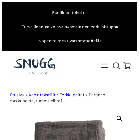
Edullinen toimitus
Turvallinen palveleva suomalainen verkkokauppa
Nopea toimitus varastotuotteille
Etusivu
/
Kodintekstiilit
/
Torkkupeitot
/ Portland
torkkupeitto, tumma vihreä