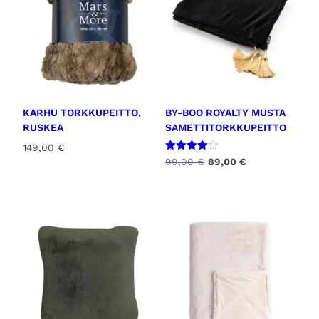
ä
KARHU TORKKUPEITTO,
BY-BOO ROYALTY MUSTA
RUSKEA
SAMETTITORKKUPEITTO
149,00
€
Arvostel
A
N
99,00
€
89,00
€
u
l
y
tuotteest
a:
k
k
4.00
u
y
/ 5
p
i
e
n
r
e
ä
n
i
h
n
i
e
n
n
t