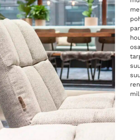
muu
men
poh
par
hou
osa
tar
suu
su
ren
mil