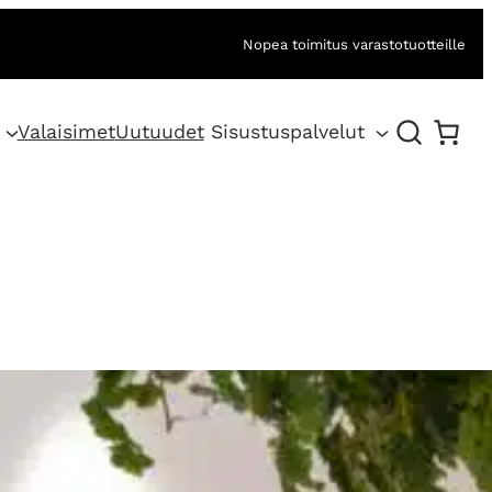
Nopea toimitus varastotuotteille
Valaisimet
Uutuudet
Sisustuspalvelut