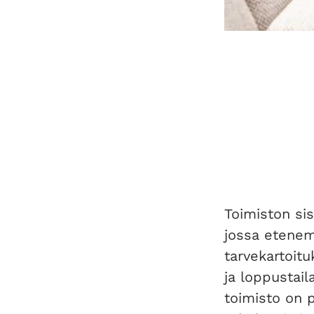
Toimiston sis
jossa etenem
tarvekartoit
ja loppustai
toimisto on p