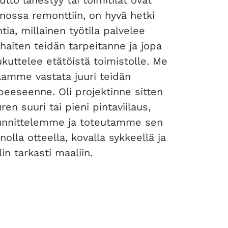
tto lähestyy tai toimitilat ovat
ossa remonttiin, on hyvä hetki
tia, millainen työtila palvelee
haiten teidän tarpeitanne ja jopa
kuttelee etätöistä toimistolle. Me
amme vastata juuri teidän
peeseenne. Oli projektinne sitten
ren suuri tai pieni pintaviilaus,
unnittelemme ja toteutamme sen
nolla otteella, kovalla sykkeellä ja
lin tarkasti maaliin.