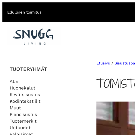
Edullinen toimitus
Etusivu
/
Sisustuspa
TUOTERYHMÄT
TOIMIS
ALE
Huonekalut
Kevätsisustus
Kodintekstiilit
Muut
Piensisustus
Tuotemerkit
Uutuudet
Valaisimet