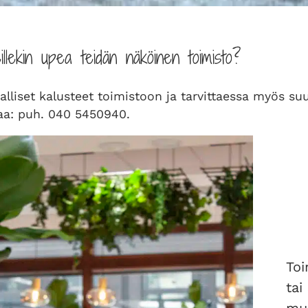
llekin upea teidän näköinen toimisto?
alliset kalusteet toimistoon ja tarvittaessa myös su
aa: puh. 040 5450940.
Toi
tai