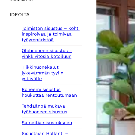
IDEOITA
Toimiston sisustus – kohti
inspiroivaa ja toimivaa
työympäristöä
Olohuoneen sisustus –
vinkkivitosia kotoiluun
Tiikkihuonekalut
jykevämmän tyylin
ystävälle
Boheemi sisustus
houkuttaa rentoutumaan
Tehdäänpä mukava
työhuoneen sisustus
Samettia sisustukseen
Sisustajan Hollanti –