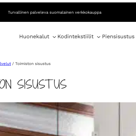
Turvallinen palveleva suomalainen verkkokauppa
Huonekalut
Kodintekstiilit
Piensisustus
lvelut
/ Toimiston sisustus
TON SISUSTUS