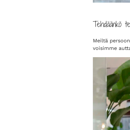
Tehdäänkö tei
Meiltä persoon
voisimme autt