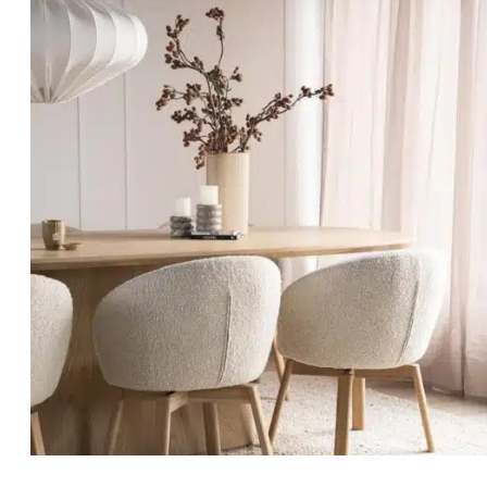
Kokopuinen huonekalusarja Soho
Beige sisustus