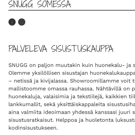
SNUGG SOMESSA
PALVELEVA SISUSTUSKAUPPA
SNUGG on paljon muutakin kuin huonekalu- ja 
Olemme yksilöllisen sisustajan huonekalukauppa
– netissä ja kivijalassa. Showroomillamme voit 
mallistoomme omassa rauhassa. Nähtävillä on pa
huonekaluja, valaisimia ja tekstiilejä, kaikkien t
lankkumallit, sekä yksittäiskappaleita sisustus
aina valmiita ideoimaan yhdessä kanssasi juuri s
sisustusratkaisut. Helppoa ja huoletonta luksust
kodinsisustukseen.