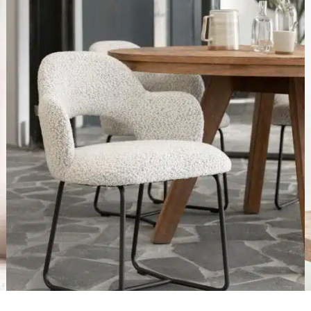
Go boho!
Samettia sisustukseen