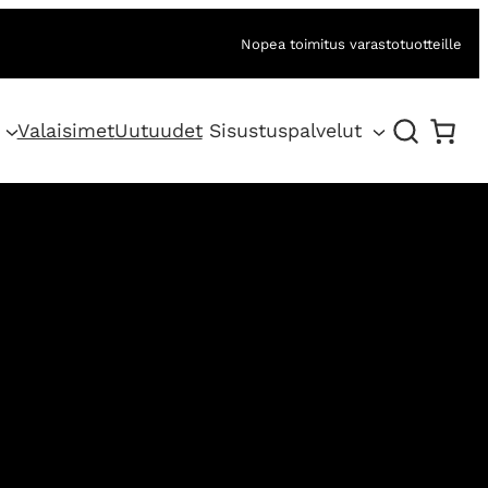
Nopea toimitus varastotuotteille
Valaisimet
Uutuudet
Sisustuspalvelut