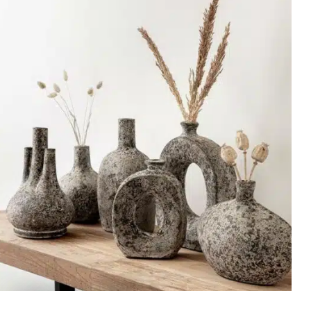
Tiikkihuonekalut
Rosoa & rustiikkia