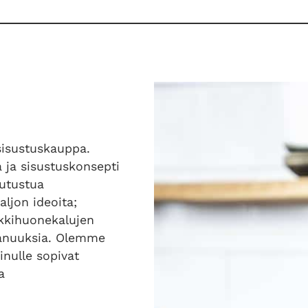
sisustuskauppa.
 ja sisustuskonsepti
tutustua
ljon ideoita;
iikkihuonekalujen
ihanuuksia. Olemme
inulle sopivat
a