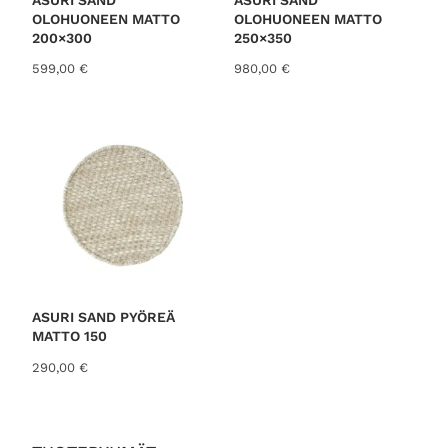
n
n
OLOHUONEEN MATTO
OLOHUONEEN MATTO
t
:
200×300
250×350
a
2
599,00
€
980,00
€
o
9
l
,
i
0
:
0
3
7
€
,
.
0
0
€
.
ASURI SAND PYÖREÄ
MATTO 150
290,00
€