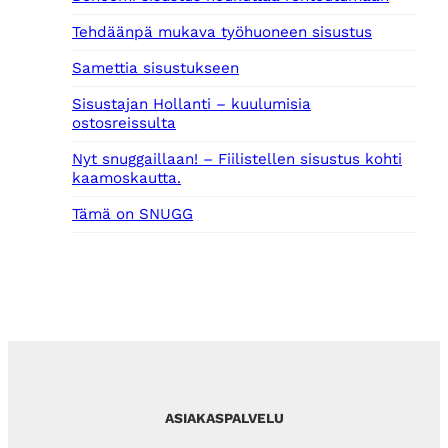
Tehdäänpä mukava työhuoneen sisustus
Samettia sisustukseen
Sisustajan Hollanti – kuulumisia
ostosreissulta
Nyt snuggaillaan! – Fiilistellen sisustus kohti
kaamoskautta.
Tämä on SNUGG
ASIAKASPALVELU