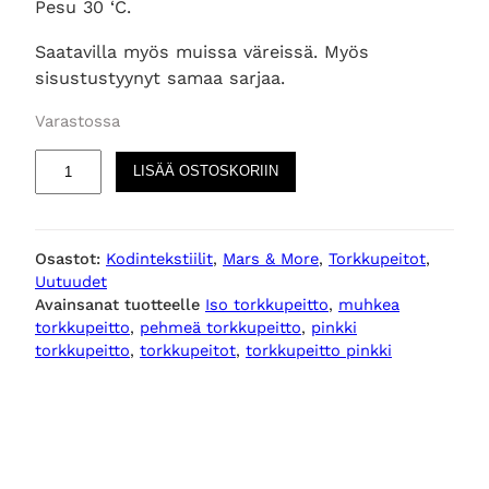
Pesu 30 ‘C.
Saatavilla myös muissa väreissä. Myös
sisustustyynyt samaa sarjaa.
Varastossa
P
LISÄÄ OSTOSKORIIN
o
r
t
Osastot:
Kodintekstiilit
, 
Mars & More
, 
Torkkupeitot
, 
l
Uutuudet
a
Avainsanat tuotteelle
Iso torkkupeitto
, 
muhkea
n
torkkupeitto
, 
pehmeä torkkupeitto
, 
pinkki
d
torkkupeitto
, 
torkkupeitot
, 
torkkupeitto pinkki
t
o
r
k
k