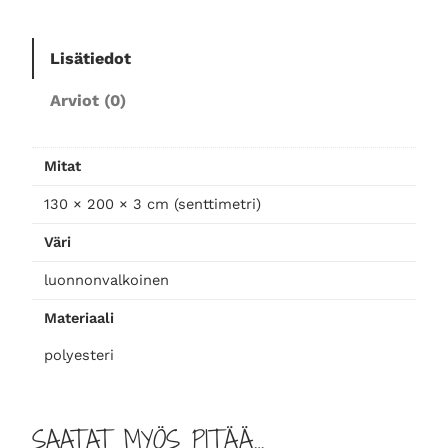
u
p
Lisätiedot
e
i
Arviot (0)
t
t
o
Mitat
,
p
130 × 200 × 3 cm (senttimetri)
i
Väri
n
k
luonnonvalkoinen
k
Materiaali
i
m
polyesteri
ä
ä
r
SAATAT MYÖS PITÄÄ…
ä