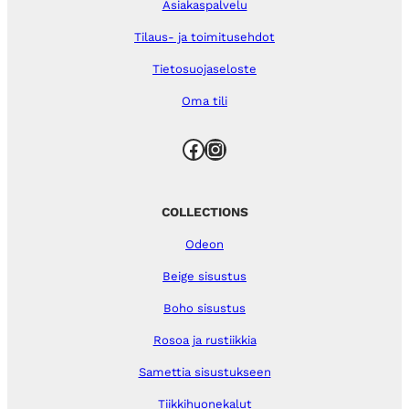
Asiakaspalvelu
Tilaus- ja toimitusehdot
Tietosuojaseloste
Oma tili
Facebook
Instagram
COLLECTIONS
Odeon
Beige sisustus
Boho sisustus
Rosoa ja rustiikkia
Samettia sisustukseen
Tiikkihuonekalut