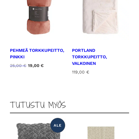
PEHMEÄ TORKKUPEITTO,
PORTLAND
PINKKI
TORKKUPEITTO,
VALKOINEN
A
N
25,00
€
19,00
€
l
y
119,00
€
k
k
u
y
p
i
e
n
TUTUSTU MYÖS
r
e
ä
n
i
h
n
i
ALE
T
e
n
U
n
t
O
T