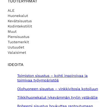
TUOTERYHMÄT
ALE
Huonekalut
Kevätsisustus
Kodintekstiilit
Muut
Piensisustus
Tuotemerkit
Uutuudet
Valaisimet
IDEOITA
Toimiston sisustus – kohti inspiroivaa ja
toimivaa työympäristöä
Olohuoneen sisustus – vinkkivitosia kotoiluun
Tiikkihuonekalut jykevämmän tyylin ystävälle
Boheemi sisustus houkuttaa rentoutumaan