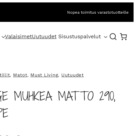
Nopea toimitus varastotuotteille
Valaisimet
Uutuudet
Sisustuspalvelut
iilit
, 
Matot
, 
Must Living
, 
Uutuudet
E MUHKEA MATTO 290,
PE