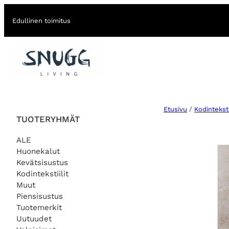
Edullinen toimitus
Etusivu
/
Kodintekstii
TUOTERYHMÄT
ALE
Huonekalut
Kevätsisustus
Kodintekstiilit
Muut
Piensisustus
Tuotemerkit
Uutuudet