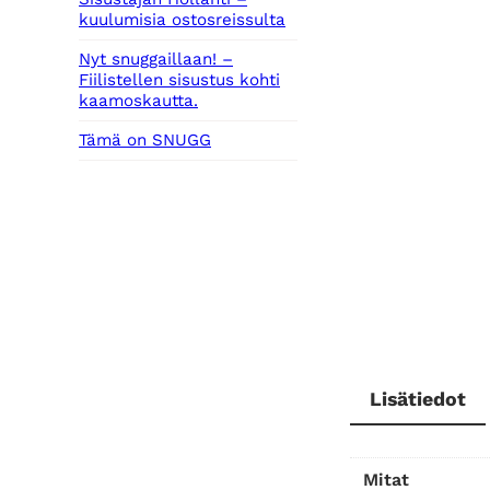
kuulumisia ostosreissulta
Nyt snuggaillaan! –
Fiilistellen sisustus kohti
kaamoskautta.
Tämä on SNUGG
Lisätiedot
Mitat