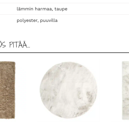
9
0
lämmin harmaa, taupe
,
polyester, puuvilla
t
a
u
ÖS PITÄÄ…
p
e
m
ä
ä
r
ä