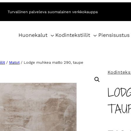
Turvallinen palveleva suomalainen verkkokauppa
Huonekalut
Kodintekstiilit
Piensisustus
lit
/
Matot
/ Lodge muhkea matto 290, taupe
Kodintekst
LODG
TAU