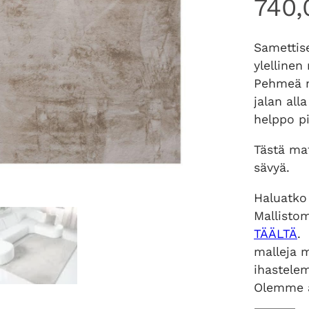
740
Samettis
ylelline
Pehmeä m
jalan all
helppo p
Tästä ma
sävyä.
Haluatko
Mallisto
TÄÄLTÄ
.
malleja 
ihastele
Olemme 