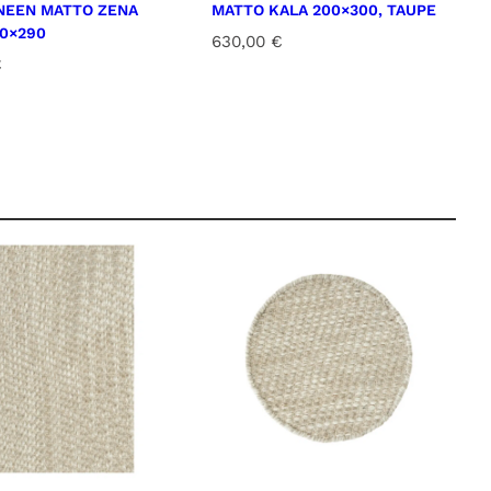
EEN MATTO ZENA
MATTO KALA 200×300, TAUPE
00×290
630,00
€
€