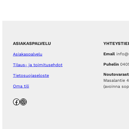
3
7
€
,
.
0
0
€
.
ASIAKASPALVELU
YHTEYSTIE
Email
info@s
Asiakaspalvelu
Puhelin
040
Tilaus- ja toimitusehdot
Noutovarast
Tietosuojaseloste
Masalantie 
Oma tili
(avoinna so
Facebook
Instagram