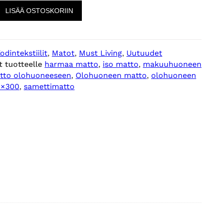
LISÄÄ OSTOSKORIIN
odintekstiilit
, 
Matot
, 
Must Living
, 
Uutuudet
t tuotteelle
harmaa matto
, 
iso matto
, 
makuuhuoneen
tto olohuoneeseen
, 
Olohuoneen matto
, 
olohuoneen
0×300
, 
samettimatto