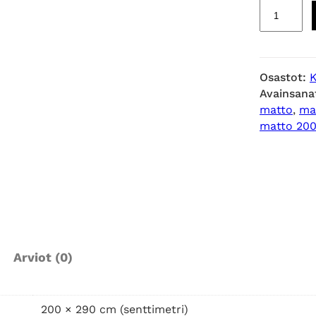
L
o
d
g
Osastot:
K
e
Avainsana
m
matto
, 
ma
u
matto 20
h
k
e
a
m
a
t
Arviot (0)
t
o
2
200 × 290 cm (senttimetri)