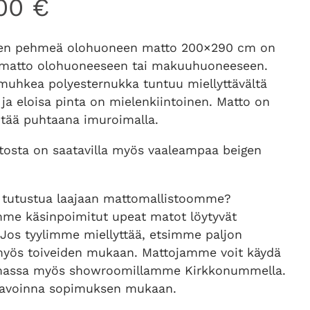
,00
€
en pehmeä olohuoneen matto 200×290 cm on
n matto olohuoneeseen tai makuuhuoneeseen.
uhkea polyesternukka tuntuu miellyttävältä
a ja eloisa pinta on mielenkiintoinen. Matto on
itää puhtaana imuroimalla.
tosta on saatavilla myös vaaleampaa beigen
 tutustua laajaan mattomallistoomme?
mme käsinpoimitut upeat matot löytyvät
 Jos tyylimme miellyttää, etsimme paljon
myös toiveiden mukaan. Mattojamme voit käydä
massa myös showroomillamme Kirkkonummella.
avoinna sopimuksen mukaan.