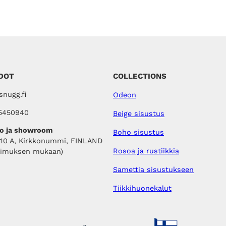
DOT
COLLECTIONS
nugg.fi
Odeon
5450940
Beige sisustus
o ja showroom
Boho sisustus
410 A, Kirkkonummi, FINLAND
Rosoa ja rustiikkia
pimuksen mukaan)
Samettia sisustukseen
Tiikkihuonekalut