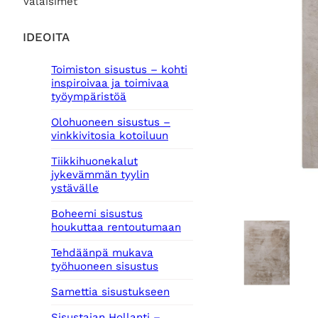
Valaisimet
IDEOITA
Toimiston sisustus – kohti
inspiroivaa ja toimivaa
työympäristöä
Olohuoneen sisustus –
vinkkivitosia kotoiluun
Tiikkihuonekalut
jykevämmän tyylin
ystävälle
Boheemi sisustus
houkuttaa rentoutumaan
Tehdäänpä mukava
työhuoneen sisustus
Samettia sisustukseen
Sisustajan Hollanti –