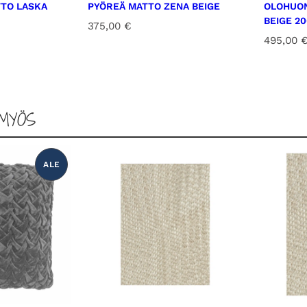
TO LASKA
PYÖREÄ MATTO ZENA BEIGE
OLOHUON
BEIGE 2
375,00
€
495,00
MYÖS
ALE
T
U
O
T
E
A
L
E
N
N
U
K
S
E
S
S
A