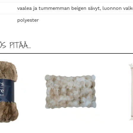
p
e
vaalea ja tummemman beigen sävyt, luonnon valk
i
polyester
t
t
o
ÖS PITÄÄ…
m
ä
ä
r
ä