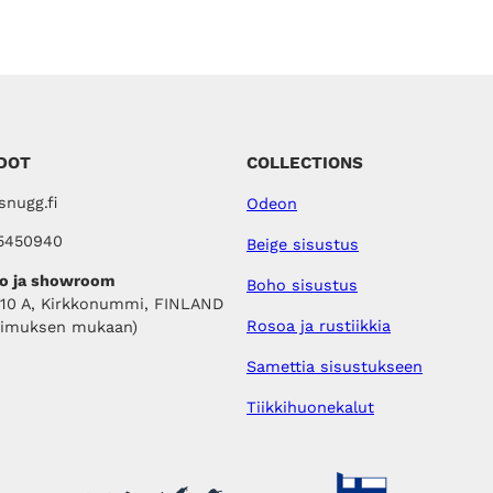
DOT
COLLECTIONS
nugg.fi
Odeon
5450940
Beige sisustus
o ja showroom
Boho sisustus
410 A, Kirkkonummi, FINLAND
Rosoa ja rustiikkia
pimuksen mukaan)
Samettia sisustukseen
Tiikkihuonekalut