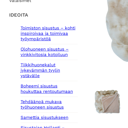
Valaisimet
IDEOITA
Toimiston sisustus – kohti
inspiroivaa ja toimivaa
työympäristöä
Olohuoneen sisustus –
vinkkivitosia kotoiluun
Tiikkihuonekalut
jykevämmän tyylin
ystävälle
Boheemi sisustus
houkuttaa rentoutumaan
Tehdäänpä mukava
työhuoneen sisustus
Samettia sisustukseen
Sisustajan Hollanti –