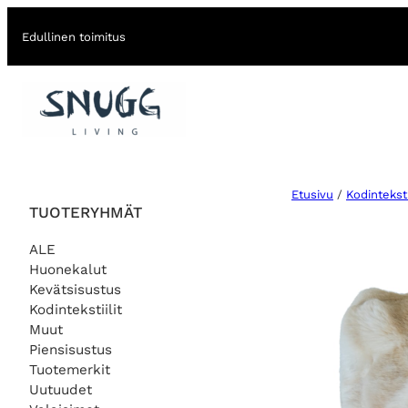
Edullinen toimitus
Etusivu
/
Kodintekstii
TUOTERYHMÄT
ALE
Huonekalut
Kevätsisustus
Kodintekstiilit
Muut
Piensisustus
Tuotemerkit
Uutuudet