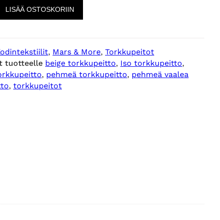
LISÄÄ OSTOSKORIIN
odintekstiilit
, 
Mars & More
, 
Torkkupeitot
t tuotteelle
beige torkkupeitto
, 
Iso torkkupeitto
, 
rkkupeitto
, 
pehmeä torkkupeitto
, 
pehmeä vaalea
tto
, 
torkkupeitot