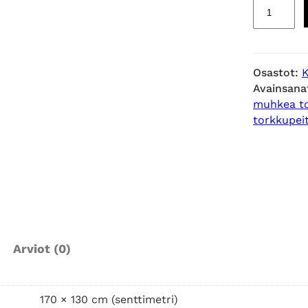
T
e
d
d
Osastot:
K
y
Avainsana
B
muhkea to
u
torkkupei
b
b
l
e
t
o
r
Arviot (0)
k
k
u
170 × 130 cm (senttimetri)