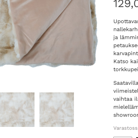
129
Upottava
nallekarh
ja lämmi
petaukse
karvapint
Katso ka
torkkupe
Saatavill
viimeist
vaihtaa i
mielellä
showroo
Varastoss