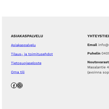
ASIAKASPALVELU
YHTEYSTIE
Email
info@s
Asiakaspalvelu
Puhelin
040
Tilaus- ja toimitusehdot
Noutovarast
Tietosuojaseloste
Masalantie 
Oma tili
(avoinna so
Facebook
Instagram