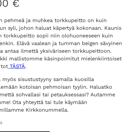
,00
€
n pehmeä ja muhkea torkkupeitto on kuin
un syli, johon haluat käpertyä kokonaan. Kaunis
n torkkupeitto sopii niin olohuoneeseen kuin
enkin. Elävä vaalean ja tumman beigen sävyinen
a antaa ilmettä yksiväriseen torkkupeittoon.
ikki mallistomme käsinpoimitut mielenkiintoiset
itot
TÄSTÄ
.
a myös sisustustyyny samalla kuosilla
elemään kotoisan pehmoisan tyylin. Haluatko
lmettä sohvallasi tai petauksessasi? Autamme
mme! Ota yhteyttä tai tule käymään
millamme Kirkkonummella.
a