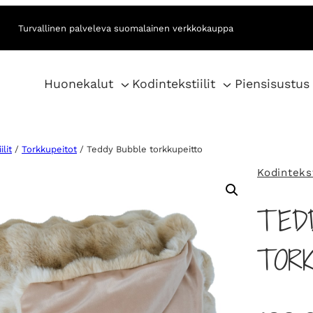
Turvallinen palveleva suomalainen verkkokauppa
Huonekalut
Kodintekstiilit
Piensisustus
lit
/
Torkkupeitot
/ Teddy Bubble torkkupeitto
Kodintekst
TED
TOR