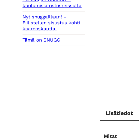
kuulumisia ostosreissulta
Nyt snuggaillaan! –
Fiilistellen sisustus kohti
kaamoskautta.
Tämä on SNUGG
Lisätiedot
Mitat