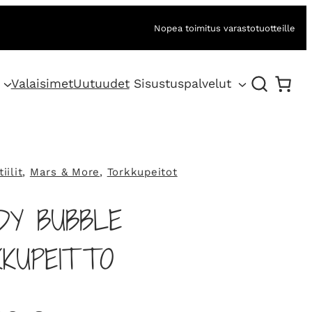
Nopea toimitus varastotuotteille
Valaisimet
Uutuudet
Sisustuspalvelut
iilit
, 
Mars & More
, 
Torkkupeitot
DY BUBBLE
KKUPEITTO