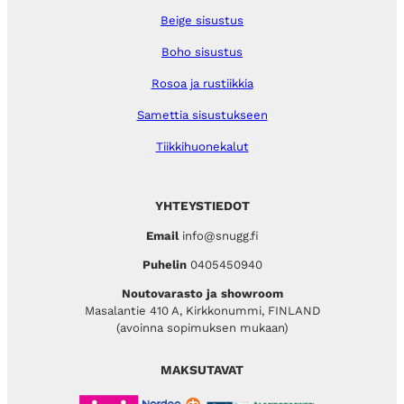
Beige sisustus
Boho sisustus
Rosoa ja rustiikkia
Samettia sisustukseen
Tiikkihuonekalut
YHTEYSTIEDOT
Email
info@snugg.fi
Puhelin
0405450940
Noutovarasto ja showroom
Masalantie 410 A, Kirkkonummi, FINLAND
(avoinna sopimuksen mukaan)
MAKSUTAVAT