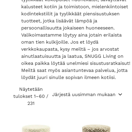
kalusteet kotiin ja toimistoon, mielenkiintoiset
kodintekstiilit ja tyylikkäät piensisustuksen
tuotteet, jotka lisäävät lämpöä ja
persoonallisuutta jokaiseen huoneeseen.
Valikoimastamme löytyy aina jotain erilaista
oman tien kulkijoille. Jos et löydä
verkkokaupasta, kysy meiltä – jos arvostat
ainutlaatuisuutta ja laatua, SNUGG Living on
oikea paikka löytää unelmiesi sisustusratkaisut!
Meiltä saat myös asiantuntevaa palvelua, jotta
löydät juuri sinulle sopivan ilmeen kotiisi.
Näytetään
tulokset 1–60 /
S
231
o
r
t
e