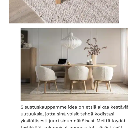
Sisustuskauppamme idea on etsiä aikaa kestävi
uutuuksia, jotta sinä voisit tehdä kodistasi
yksilöllisesti juuri sinun näköisesi. Meiltä löydät
tyylikkäät kokopuiset huonekalut, säväyttävät