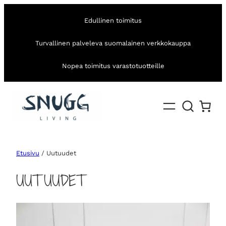
Edullinen toimitus
Turvallinen palveleva suomalainen verkkokauppa
Nopea toimitus varastotuotteille
Etusivu
/ Uutuudet
UUTUUDET