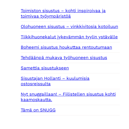
Toimiston sisustus – kohti inspiroivaa ja
toimivaa työympäristöä
Olohuoneen sisustus – vinkkivitosia kotoiluun
Tiikkihuonekalut jykevämmän tyylin ystävälle
Boheemi sisustus houkuttaa rentoutumaan
Tehdäänpä mukava työhuoneen sisustus
Samettia sisustukseen
Sisustajan Hollanti – kuulumisia
ostosreissulta
Nyt snuggaillaan! – Fiilistellen sisustus kohti
kaamoskautta.
Tämä on SNUGG