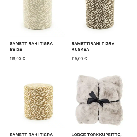
d
b
y
l
a
t
SAMETTIRAHI TIGRA
SAMETTIRAHI TIGRA
BEIGE
RUSKEA
e
s
119,00
€
119,00
€
t
SAMETTIRAHI TIGRA
LODGE TORKKUPEITTO,