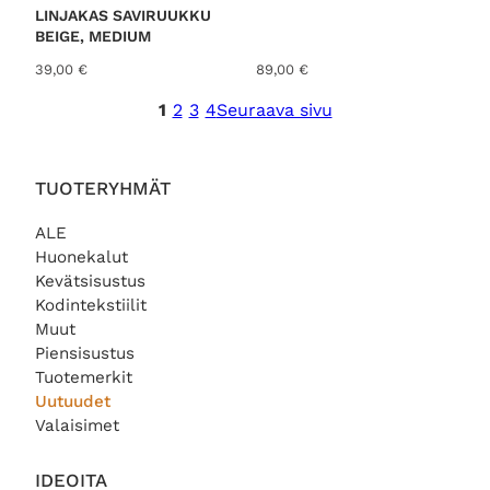
LINJAKAS SAVIRUUKKU
BEIGE, MEDIUM
39,00
€
89,00
€
1
2
3
4
Seuraava sivu
TUOTERYHMÄT
ALE
Huonekalut
Kevätsisustus
Kodintekstiilit
Muut
Piensisustus
Tuotemerkit
Uutuudet
Valaisimet
IDEOITA