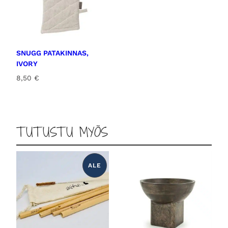
SNUGG PATAKINNAS,
IVORY
8,50
€
TUTUSTU MYÖS
ALE
T
U
O
T
E
A
L
E
N
N