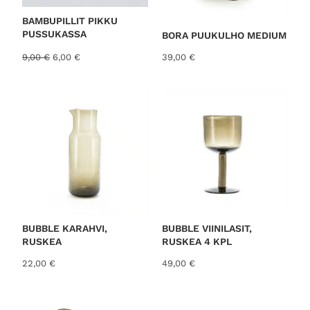
U
K
S
BAMBUPILLIT PIKKU
E
PUSSUKASSA
S
BORA PUUKULHO MEDIUM
S
A
A
N
9,00
€
6,00
€
39,00
€
l
y
k
k
u
y
p
i
e
n
r
e
ä
n
i
h
n
i
e
n
n
t
h
a
i
o
BUBBLE KARAHVI,
BUBBLE VIINILASIT,
n
n
RUSKEA
RUSKEA 4 KPL
t
:
22,00
€
49,00
€
a
6
o
,
l
0
i
0