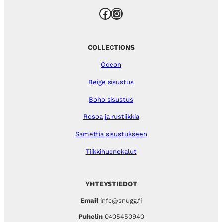
Facebook
Instagram
COLLECTIONS
Odeon
Beige sisustus
Boho sisustus
Rosoa ja rustiikkia
Samettia sisustukseen
Tiikkihuonekalut
YHTEYSTIEDOT
Email
info@snugg.fi
Puhelin
0405450940