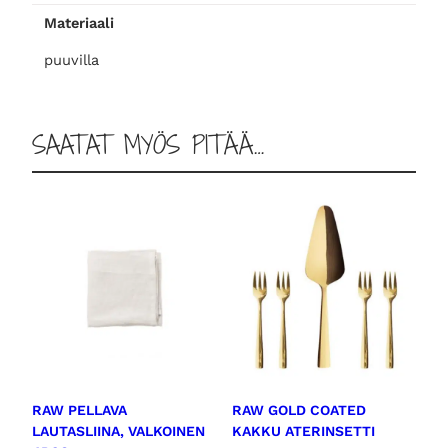
r
Materiaali
ä
puuvilla
SAATAT MYÖS PITÄÄ…
RAW PELLAVA
RAW GOLD COATED
LAUTASLIINA, VALKOINEN
KAKKU ATERINSETTI