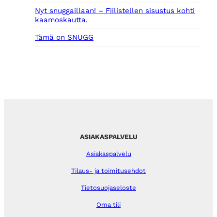
Nyt snuggaillaan! – Fiilistellen sisustus kohti
kaamoskautta.
Tämä on SNUGG
ASIAKASPALVELU
Asiakaspalvelu
Tilaus- ja toimitusehdot
Tietosuojaseloste
Oma tili