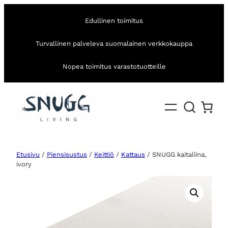
Edullinen toimitus
Turvallinen palveleva suomalainen verkkokauppa
Nopea toimitus varastotuotteille
Etusivu
/
Piensisustus
/
Keittiö
/
Kattaus
/ SNUGG kaitaliina,
ivory