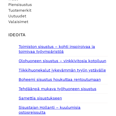
Piensisustus
Tuotemerkit
Uutuudet
Valaisimet
IDEOITA
Toimiston sisustus – kohti inspiroivaa ja
toimivaa työympäristöä
Olohuoneen sisustus – vinkkivitosia kotoiluun
Tiikkihuonekalut jykevämmän tyylin ystävälle
Boheemi sisustus houkuttaa rentoutumaan
Tehdäänpä mukava työhuoneen sisustus
Samettia sisustukseen
Sisustajan Hollanti – kuulumisia
ostosreissulta