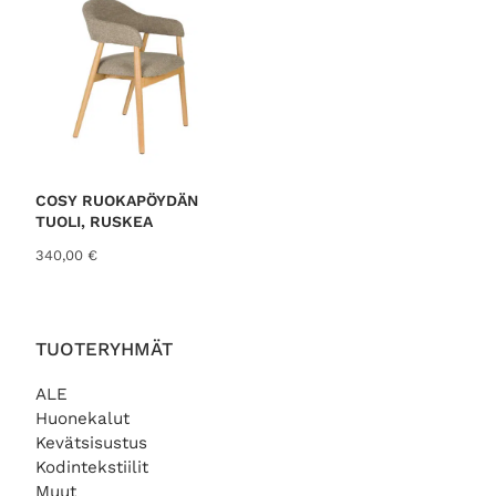
:
9
€
,
.
0
0
€
.
COSY RUOKAPÖYDÄN
TUOLI, RUSKEA
340,00
€
TUOTERYHMÄT
ALE
Huonekalut
Kevätsisustus
Kodintekstiilit
Muut