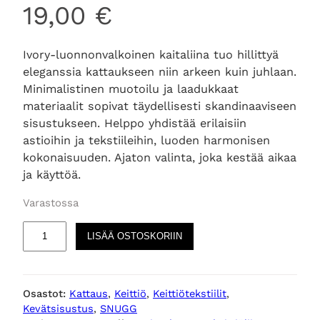
19,00
€
Ivory-luonnonvalkoinen kaitaliina tuo hillittyä
eleganssia kattaukseen niin arkeen kuin juhlaan.
Minimalistinen muotoilu ja laadukkaat
materiaalit sopivat täydellisesti skandinaaviseen
sisustukseen. Helppo yhdistää erilaisiin
astioihin ja tekstiileihin, luoden harmonisen
kokonaisuuden. Ajaton valinta, joka kestää aikaa
ja käyttöä.
Varastossa
S
LISÄÄ OSTOSKORIIN
N
U
G
Osastot:
Kattaus
, 
Keittiö
, 
Keittiötekstiilit
, 
G
Kevätsisustus
, 
SNUGG
k