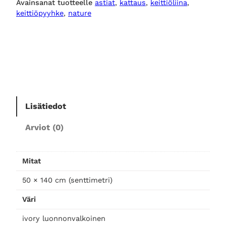
Avainsanat tuotteelle
astiat
, 
kattaus
, 
keittiöliina
, 
a
keittiöpyyhke
, 
nature
i
t
a
l
i
i
n
a
Lisätiedot
,
Arviot (0)
i
v
o
Mitat
r
y
50 × 140 cm (senttimetri)
m
Väri
ä
ä
ivory luonnonvalkoinen