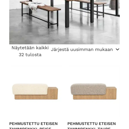
Näytetään kaikki
S
32 tulosta
o
r
t
e
d
b
y
l
a
t
PEHMUSTETTU ETEISEN
PEHMUSTETTU ETEISEN
TAMMIPENKKI, BEIGE
TAMMIPENKKI, TAUPE