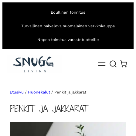
Edullinen toimitus
Turvallinen palveleva suomalainen verkkokauppa
Nopea toimitus varastotuotteille
Etusivu
/
Huonekalut
/ Penkit ja jakkarat
PENKIT JA JAKKARAT