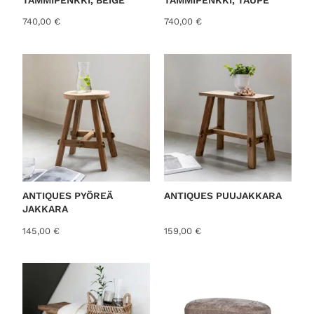
e
s
740,00
€
740,00
€
t
ANTIQUES PYÖREÄ
ANTIQUES PUUJAKKARA
JAKKARA
145,00
€
159,00
€