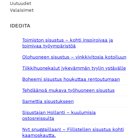
Uutuudet
Valaisimet
IDEOITA
Toimiston sisustus – kohti inspiroivaa ja
toimivaa työympäristöä
Olohuoneen sisustus – vinkkivitosia kotoiluun
Tiikkihuonekalut jykevämmän tyylin ystävälle
Boheemi sisustus houkuttaa rentoutumaan
Tehdäänpä mukava työhuoneen sisustus
Samettia sisustukseen
Sisustajan Hollanti – kuulumisia
ostosreissulta
Nyt snuggaillaan! – Fiilistellen sisustus kohti
kaamoskautta.