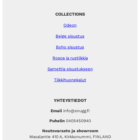
COLLECTIONS
Odeon
Beige sisustus
Boho sisustus
Rosoa ja rustiikkia
Samettia sisustukseen
Tiikkihuonekalut
YHTEYSTIEDOT
Email
info@snugg.fi
Puhelin
0405450940
Noutovarasto ja showroom
Masalantie 410 A, Kirkkonummi, FINLAND