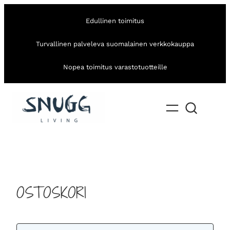
Edullinen toimitus
Turvallinen palveleva suomalainen verkkokauppa
Nopea toimitus varastotuotteille
OSTOSKORI