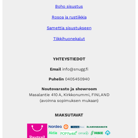
Boho sisustus
Rosoa ja rustiikkia
Samettia sisustukseen
Tiikkihuonekalut
YHTEYSTIEDOT
Email
info@snugg.fi
Puhelin
0405450940
Noutovarasto ja showroom
Masalantie 410 A, Kirkkonummi, FINLAND
(avoinna sopimuksen mukaan)
MAKSUTAVAT