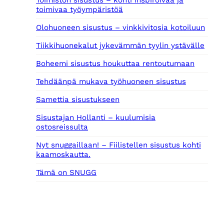
Toimiston sisustus – kohti inspiroivaa ja
toimivaa työympäristöä
Olohuoneen sisustus – vinkkivitosia kotoiluun
Tiikkihuonekalut jykevämmän tyylin ystävälle
Boheemi sisustus houkuttaa rentoutumaan
Tehdäänpä mukava työhuoneen sisustus
Samettia sisustukseen
Sisustajan Hollanti – kuulumisia
ostosreissulta
Nyt snuggaillaan! – Fiilistellen sisustus kohti
kaamoskautta.
Tämä on SNUGG