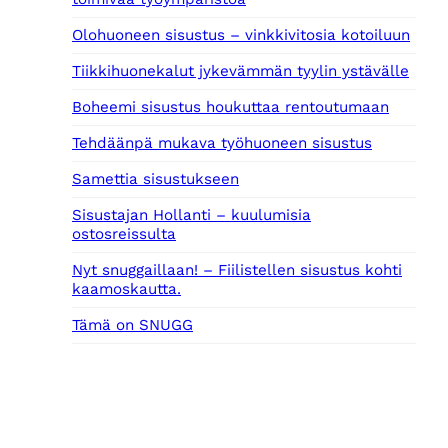
Olohuoneen sisustus – vinkkivitosia kotoiluun
Tiikkihuonekalut jykevämmän tyylin ystävälle
Boheemi sisustus houkuttaa rentoutumaan
Tehdäänpä mukava työhuoneen sisustus
Samettia sisustukseen
Sisustajan Hollanti – kuulumisia
ostosreissulta
Nyt snuggaillaan! – Fiilistellen sisustus kohti
kaamoskautta.
Tämä on SNUGG