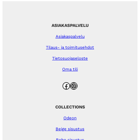
ASIAKASPALVELU
Asiakaspalvelu
Tilaus- ja toimitusehdot
Tietosuojaseloste
Oma tili
Facebook
Instagram
COLLECTIONS
Odeon
Beige sisustus
Boho sisustus