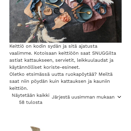
Keittiö on kodin sydän ja sitä ajatusta
vaalimme. Kotoisaan keittiöön saat SNUGGilta
astiat kattaukseen, servietit, leikkuulaudat ja
käytännölliset koriste-esineet.
Oletko etsimässä uutta ruokapöytää? Meiltä
saat niin pöydän kuin kattauksen ja kauniin
keittiön.
Näytetään kaikki
S
58 tulosta
o
r
t
e