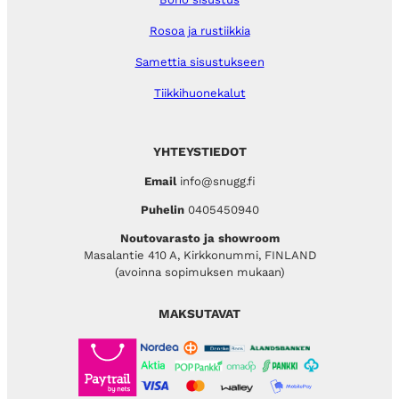
Rosoa ja rustiikkia
Samettia sisustukseen
Tiikkihuonekalut
YHTEYSTIEDOT
Email
info@snugg.fi
Puhelin
0405450940
Noutovarasto ja showroom
Masalantie 410 A, Kirkkonummi, FINLAND
(avoinna sopimuksen mukaan)
MAKSUTAVAT