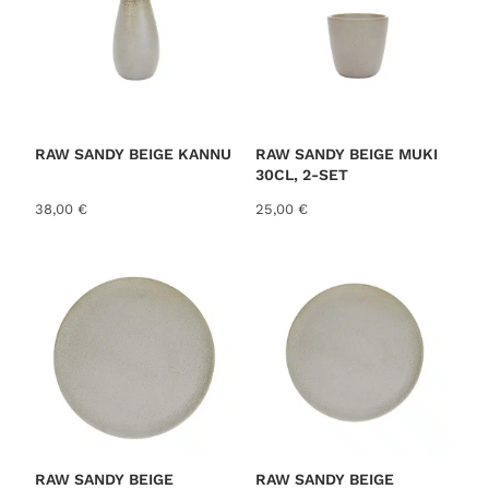
d
b
y
l
a
t
RAW SANDY BEIGE KANNU
RAW SANDY BEIGE MUKI
30CL, 2-SET
e
KATTAUS
s
38,00
€
25,00
€
t
RAW SANDY BEIGE
RAW SANDY BEIGE