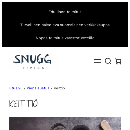
Edullinen toimitus
Turvallinen palveleva suomalainen verkkokauppa
Nopea toimitus varastotuotteille
Etusivu
/
Piensisustus
/ Keittiö
KEITTIÖ