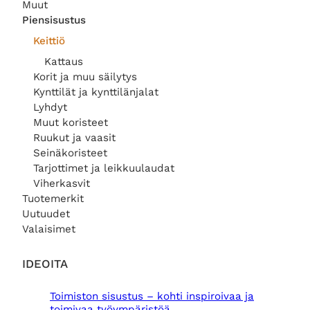
n
t
Muut
h
a
Piensisustus
i
o
Keittiö
n
n
t
:
Kattaus
a
9
Korit ja muu säilytys
o
,
Kynttilät ja kynttilänjalat
l
5
Lyhdyt
i
0
:
Muut koristeet
1
€
Ruukut ja vaasit
2
.
Seinäkoristeet
,
Tarjottimet ja leikkuulaudat
0
Viherkasvit
0
Tuotemerkit
€
Uutuudet
.
Valaisimet
IDEOITA
Toimiston sisustus – kohti inspiroivaa ja
toimivaa työympäristöä