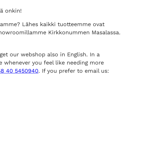
ä onkin!
llamme? Lähes kaikki tuotteemme ovat
la showroomillamme Kirkkonummen Masalassa.
get our webshop also in English. In a
e whenever you feel like needing more
58 40 5450940
. If you prefer to email us: