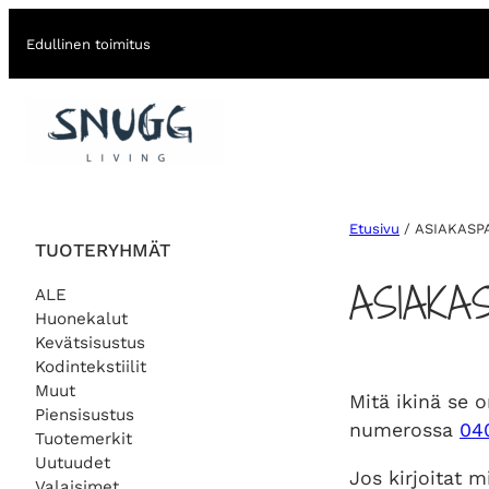
Edullinen toimitus
Etusivu
/ ASIAKASP
TUOTERYHMÄT
ASIAKA
ALE
Huonekalut
Kevätsisustus
Kodintekstiilit
Muut
Mitä ikinä se o
Piensisustus
numerossa
04
Tuotemerkit
Uutuudet
Jos kirjoitat 
Valaisimet