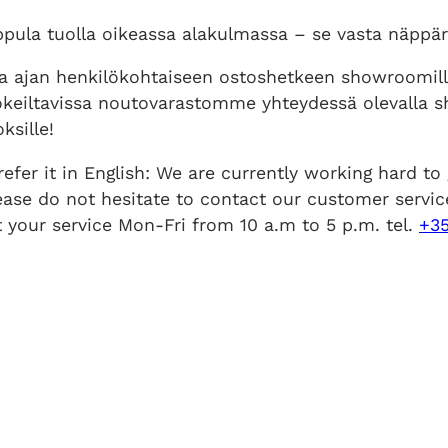
ppula tuolla oikeassa alakulmassa – se vasta näppär
ta ajan henkilökohtaiseen ostoshetkeen showroomi
 kokeiltavissa noutovarastomme yhteydessä oleval
ksille!
efer it in English: We are currently working hard to 
ase do not hesitate to contact our customer servic
t your service Mon-Fri from 10 a.m to 5 p.m. tel.
+3