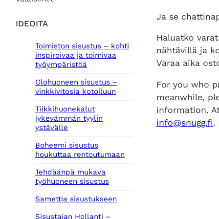
Ja se chattina
IDEOITA
Haluatko vara
Toimiston sisustus – kohti
nähtävillä ja
inspiroivaa ja toimivaa
Varaa aika osto
työympäristöä
Olohuoneen sisustus –
For you who pr
vinkkivitosia kotoiluun
meanwhile, ple
information. A
Tiikkihuonekalut
jykevämmän tyylin
info@snugg.fi
.
ystävälle
Boheemi sisustus
houkuttaa rentoutumaan
Tehdäänpä mukava
työhuoneen sisustus
Samettia sisustukseen
Sisustajan Hollanti –