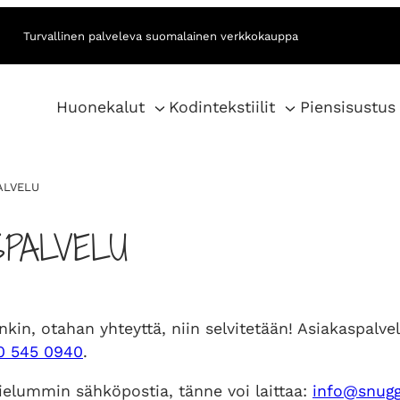
Turvallinen palveleva suomalainen verkkokauppa
Huonekalut
Kodintekstiilit
Piensisustus
ALVELU
SPALVELU
nkin, otahan yhteyttä, niin selvitetään! Asiakaspalve
0 545 0940
.
mielummin sähköpostia, tänne voi laittaa:
info@snugg