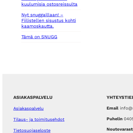
kuulumisia ostosreissulta
Nyt snuggaillaan! –
Fiilistellen sisustus kohti
kaamoskautta.
Tämä on SNUGG
ASIAKASPALVELU
YHTEYSTIE
Email
info@s
Asiakaspalvelu
Puhelin
040
Tilaus- ja toimitusehdot
Noutovarast
Tietosuojaseloste