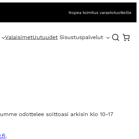
Nopea toimitus varastotuotteille
Valaisimet
Uutuudet
Sisustuspalvelut
lumme odottelee soittoasi arkisin klo 10-17
.fi
.