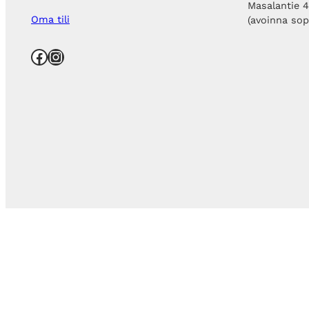
Masalantie 
Oma tili
(avoinna so
Facebook
Instagram