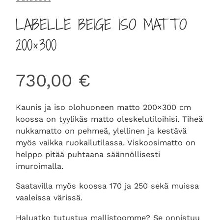
LABELLE BEIGE ISO MATTO
200×300
730,00
€
Kaunis ja iso olohuoneen matto 200×300 cm
koossa on tyylikäs matto oleskelutiloihisi. Tiheä
nukkamatto on pehmeä, ylellinen ja kestävä
myös vaikka ruokailutilassa. Viskoosimatto on
helppo pitää puhtaana säännöllisesti
imuroimalla.
Saatavilla myös koossa 170 ja 250 sekä muissa
vaaleissa värissä.
Haluatko tutustua mallistoomme? Se onnistuu