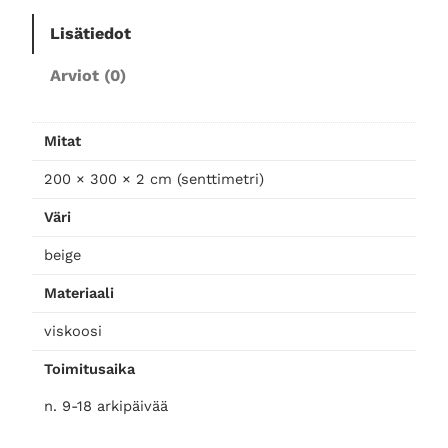
o
Lisätiedot
m
a
Arviot (0)
t
t
o
Mitat
2
0
200 × 300 × 2 cm (senttimetri)
0
Väri
×
3
beige
0
Materiaali
0
m
viskoosi
ä
Toimitusaika
ä
r
n. 9-18 arkipäivää
ä