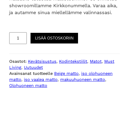
showroomillamme Kirkkonummella. Varaa aika,
ja autamme sinua miellellämme valinnassasi.
L
LISÄÄ OSTOSKORIIN
a
B
e
Osastot:
Kevätsisustus
, 
Kodintekstiilit
, 
Matot
, 
Must
l
Living
, 
Uutuudet
l
Avainsanat tuotteelle
Beige matto
, 
iso olohuoneen
e
matto
, 
iso vaalea matto
, 
makuuhuoneen matto
, 
b
Olohuoneen matto
e
i
g
e
i
s