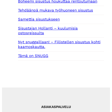
Boheemi sisustus houkuttaa rentoutumaan
Tehdäänpä mukava työhuoneen sisustus
Samettia sisustukseen
Sisustajan Hollanti – kuulumisia
ostosreissulta
Nyt snuggaillaan! – Fiilistellen sisustus kohti
kaamoskautta.
Tämä on SNUGG
ASIAKASPALVELU