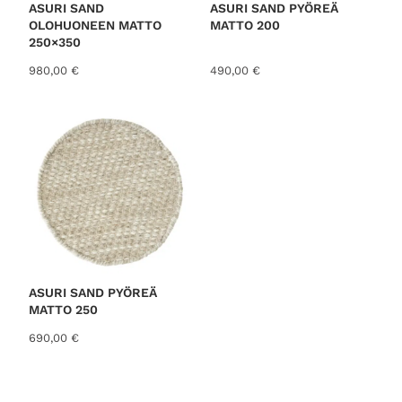
i
o
ASURI SAND
ASURI SAND PYÖREÄ
n
n
OLOHUONEEN MATTO
MATTO 200
t
:
250×350
a
2
980,00
€
490,00
€
o
9
l
,
i
0
:
0
3
7
€
,
.
0
0
€
.
ASURI SAND PYÖREÄ
MATTO 250
690,00
€