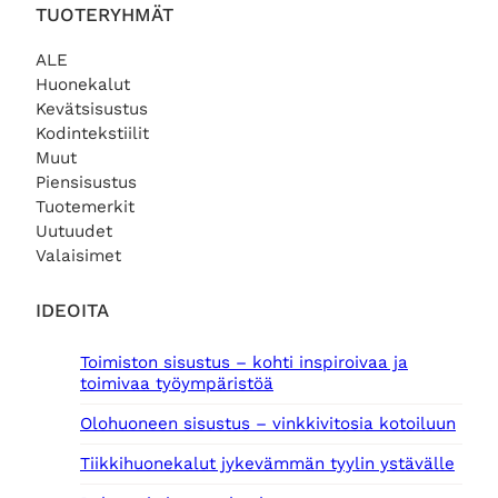
TUOTERYHMÄT
ALE
Huonekalut
Kevätsisustus
Kodintekstiilit
Muut
Piensisustus
Tuotemerkit
Uutuudet
Valaisimet
IDEOITA
Toimiston sisustus – kohti inspiroivaa ja
toimivaa työympäristöä
Olohuoneen sisustus – vinkkivitosia kotoiluun
Tiikkihuonekalut jykevämmän tyylin ystävälle