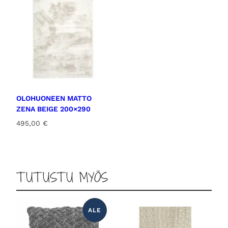
OLOHUONEEN MATTO
ZENA BEIGE 200×290
495,00
€
TUTUSTU MYÖS
ALE
T
U
O