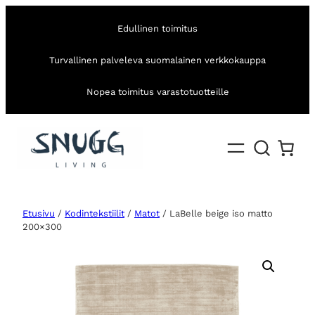
Edullinen toimitus
Turvallinen palveleva suomalainen verkkokauppa
Nopea toimitus varastotuotteille
Etusivu
/
Kodintekstiilit
/
Matot
/ LaBelle beige iso matto
200×300