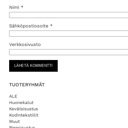
Nimi
*
Sähköpostiosoite
*
Verkkosivusto
TUOTERYHMÄT
ALE
Huonekalut
Kevätsisustus
Kodintekstiilit
Muut
Piensisustus