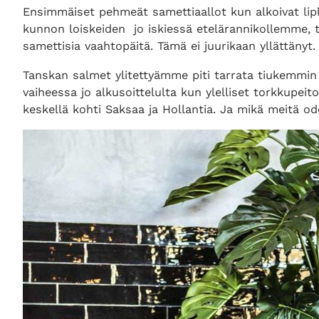
Ensimmäiset pehmeät samettiaallot kun alkoivat lipl
kunnon loiskeiden jo iskiessä etelärannikollemme,
samettisia vaahtopäitä. Tämä ei juurikaan yllättäny
Tanskan salmet ylitettyämme piti tarrata tiukemmin 
vaiheessa jo alkusoittelulta kun ylelliset torkkupe
keskellä kohti Saksaa ja Hollantia. Ja mikä meitä od