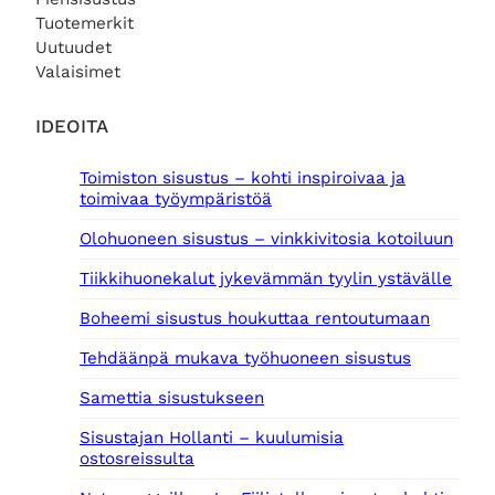
Tuotemerkit
Uutuudet
Valaisimet
IDEOITA
Toimiston sisustus – kohti inspiroivaa ja
toimivaa työympäristöä
Olohuoneen sisustus – vinkkivitosia kotoiluun
Tiikkihuonekalut jykevämmän tyylin ystävälle
Boheemi sisustus houkuttaa rentoutumaan
Tehdäänpä mukava työhuoneen sisustus
Samettia sisustukseen
Sisustajan Hollanti – kuulumisia
ostosreissulta