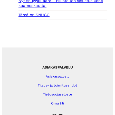
Nyt snuggaillaan! – Fiilistellen sisustus kohti
kaamoskautta.
Tämä on SNUGG
ASIAKASPALVELU
Asiakaspalvelu
Tilaus- ja toimitusehdot
Tietosuojaseloste
Oma tili