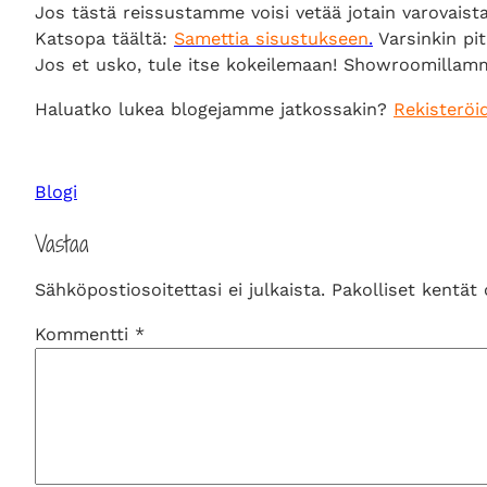
Jos tästä reissustamme voisi vetää jotain varovaista 
Katsopa täältä:
Samettia sisustukseen
.
Varsinkin pit
Jos et usko, tule itse kokeilemaan! Showroomillam
Haluatko lukea blogejamme jatkossakin?
Rekisteröid
Blogi
Vastaa
Sähköpostiosoitettasi ei julkaista.
Pakolliset kentät
Kommentti
*