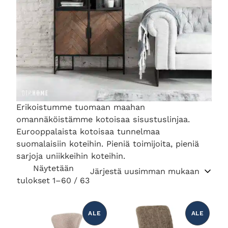
Erikoistumme tuomaan maahan
omannäköistämme kotoisaa sisustuslinjaa.
Eurooppalaista kotoisaa tunnelmaa
suomalaisiin koteihin. Pieniä toimijoita, pieniä
sarjoja uniikkeihin koteihin.
Näytetään
S
tulokset 1–60 / 63
o
r
ALE
ALE
t
T
T
U
U
O
O