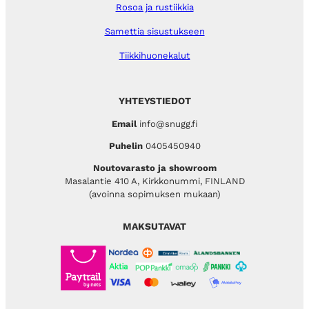
Rosoa ja rustiikkia
Samettia sisustukseen
Tiikkihuonekalut
YHTEYSTIEDOT
Email
info@snugg.fi
Puhelin
0405450940
Noutovarasto ja showroom
Masalantie 410 A, Kirkkonummi, FINLAND
(avoinna sopimuksen mukaan)
MAKSUTAVAT