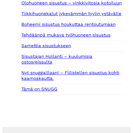
0
0
Olohuoneen sisustus – vinkkivitosia kotoiluun
Tiikkihuonekalut jykevämmän tyylin ystävälle
€
€
.
.
Boheemi sisustus houkuttaa rentoutumaan
Tehdäänpä mukava työhuoneen sisustus
Samettia sisustukseen
Sisustajan Hollanti – kuulumisia
ostosreissulta
Nyt snuggaillaan! – Fiilistellen sisustus kohti
kaamoskautta.
Tämä on SNUGG