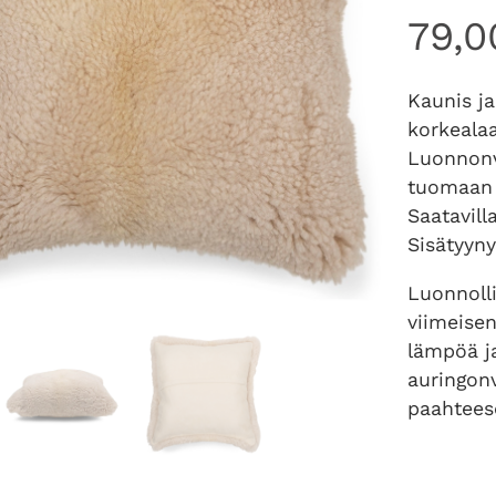
79,
Kaunis ja
korkeala
Luonnonv
tuomaan 
Saatavil
Sisätyyny
Luonnoll
viimeisen
lämpöä j
auringonv
paahtees