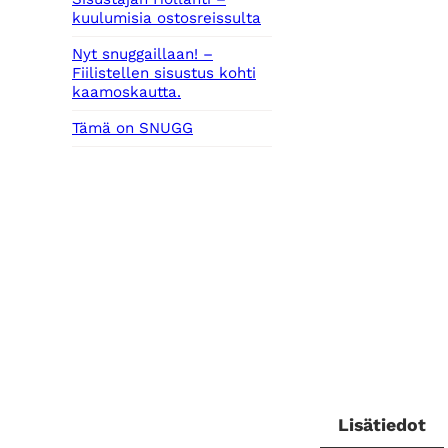
kuulumisia ostosreissulta
Nyt snuggaillaan! –
Fiilistellen sisustus kohti
kaamoskautta.
Tämä on SNUGG
Lisätiedot