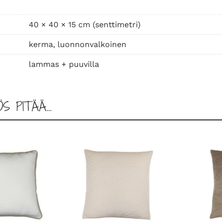
y
n
40 × 40 × 15 cm (senttimetri)
y
kerma, luonnonvalkoinen
l
a
lammas + puuvilla
m
p
a
ÖS PITÄÄ…
a
n
t
a
l
j
a
s
t