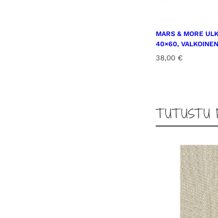
MARS & MORE UL
40×60, VALKOINE
38,00
€
TUTUSTU 