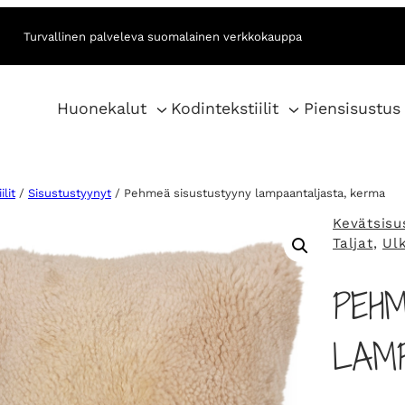
Turvallinen palveleva suomalainen verkkokauppa
Huonekalut
Kodintekstiilit
Piensisustus
lit
/
Sisustustyynyt
/ Pehmeä sisustustyyny lampaantaljasta, kerma
Kevätsisu
Taljat
, 
Ul
PEH
LAM