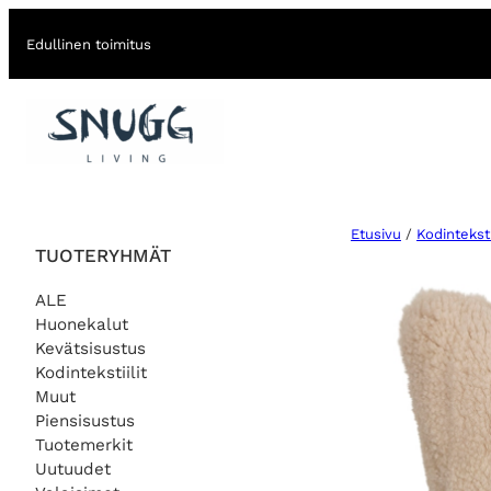
Edullinen toimitus
Etusivu
/
Kodintekstii
TUOTERYHMÄT
ALE
Huonekalut
Kevätsisustus
Kodintekstiilit
Muut
Piensisustus
Tuotemerkit
Uutuudet