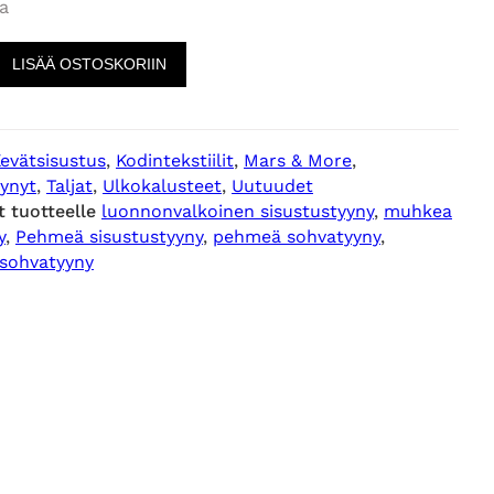
a
LISÄÄ OSTOSKORIIN
evätsisustus
, 
Kodintekstiilit
, 
Mars & More
, 
yynyt
, 
Taljat
, 
Ulkokalusteet
, 
Uutuudet
t tuotteelle
luonnonvalkoinen sisustustyyny
, 
muhkea
y
, 
Pehmeä sisustustyyny
, 
pehmeä sohvatyyny
, 
 sohvatyyny