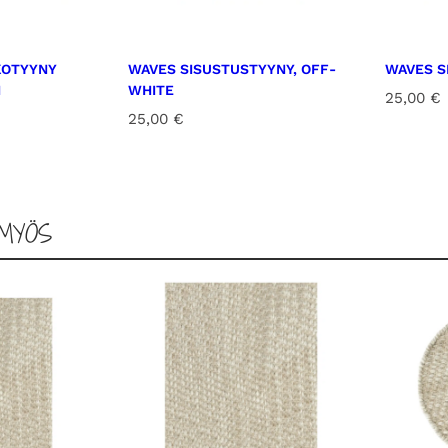
a
,
k
KOTYYNY
WAVES SISUSTUSTYYNY, OFF-
WAVES S
e
N
WHITE
25,00
€
r
25,00
€
m
a
m
ä
MYÖS
ä
r
ä