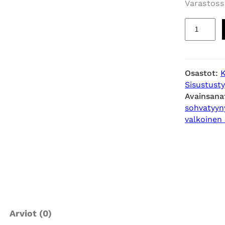
Varastoss
P
e
h
m
Osastot:
K
e
Sisustust
ä
Avainsana
s
sohvatyyn
i
valkoinen
s
u
s
t
u
s
t
Arviot (0)
y