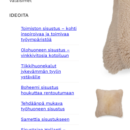
Valaisimet
IDEOITA
Toimiston sisustus – kohti
inspiroivaa ja toimivaa
työympäristöä
Olohuoneen sisustus –
vinkkivitosia kotoiluun
Tiikkihuonekalut
jykevämmän tyylin
ystävälle
Boheemi sisustus
houkuttaa rentoutumaan
Tehdäänpä mukava
työhuoneen sisustus
Samettia sisustukseen
Sisustajan Hollanti –