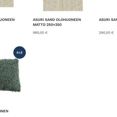
HUONEEN
ASURI SAND OLOHUONEEN
ASURI SA
MATTO 250×350
980,00
€
290,00
€
ALE
T
U
O
T
E
A
L
E
N
N
U
K
S
E
S
S
A
INEN