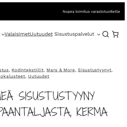
Nopea toimitus varastotuotteille
Valaisimet
Uutuudet
Sisustuspalvelut
stus
, 
Kodintekstiilit
, 
Mars & More
, 
Sisustustyynyt
, 
kokalusteet
, 
Uutuudet
MEÄ SISUSTUSTYYNY
PAANTALJASTA, KERMA