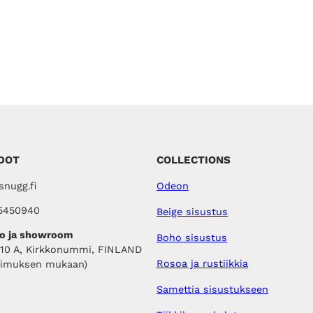
DOT
COLLECTIONS
nugg.fi
Odeon
5450940
Beige sisustus
o ja showroom
Boho sisustus
410 A, Kirkkonummi, FINLAND
Rosoa ja rustiikkia
pimuksen mukaan)
Samettia sisustukseen