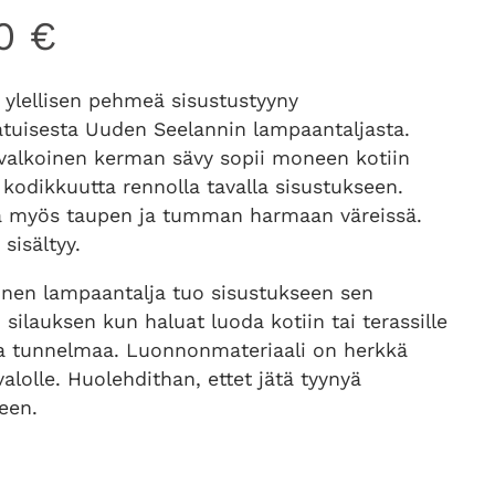
00
€
 ylellisen pehmeä sisustustyyny
atuisesta Uuden Seelannin lampaantaljasta.
alkoinen kerman sävy sopii moneen kotiin
kodikkuutta rennolla tavalla sisustukseen.
la myös taupen ja tumman harmaan väreissä.
 sisältyy.
inen lampaantalja tuo sisustukseen sen
 silauksen kun haluat luoda kotiin tai terassille
a tunnelmaa. Luonnonmateriaali on herkkä
alolle. Huolehdithan, ettet jätä tyynyä
een.