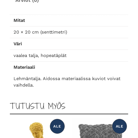
Arviot (0)
ä
h
i
o
t
Mitat
i
n
n
,
20 × 20 cm (senttimetri)
h
Väri
t
:
o
p
vaalea talja, hopeatäplät
e
a
1
Materiaali
a
t
o
7
Lehmäntalja. Aidossa materiaalissa kuviot voivat
t
vaihdella.
ä
l
,
p
TUTUSTU MYÖS
l
i
0
ä
t
ALE
ALE
l
:
0
T
T
U
U
e
O
O