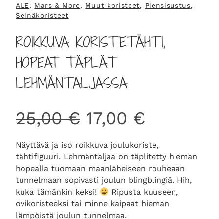
ALE
, 
Mars & More
, 
Muut koristeet
, 
Piensisustus
, 
Seinäkoristeet
ROIKKUVA KORISTETÄHTI,
HOPEAT TÄPLÄT
LEHMÄNTALJASSA
A
N
25,00
€
17,00
€
l
y
Näyttävä ja iso roikkuva joulukoriste,
tähtifiguuri. Lehmäntaljaa on täplitetty hieman
k
k
hopealla tuomaan maanläheiseen rouheaan
tunnelmaan sopivasti joulun blingblingiä. Hih,
u
y
kuka tämänkin keksi!
Ripusta kuuseen,
ovikoristeeksi tai minne kaipaat hieman
lämpöistä joulun tunnelmaa.