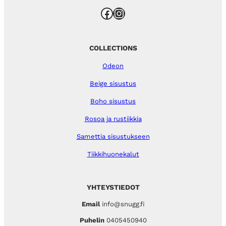
Facebook
Instagram
COLLECTIONS
Odeon
Beige sisustus
Boho sisustus
Rosoa ja rustiikkia
Samettia sisustukseen
Tiikkihuonekalut
YHTEYSTIEDOT
Email
info@snugg.fi
Puhelin
0405450940