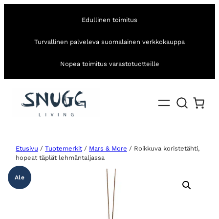
Edullinen toimitus
Turvallinen palveleva suomalainen verkkokauppa
Nopea toimitus varastotuotteille
Etusivu
/
Tuotemerkit
/
Mars & More
/ Roikkuva koristetähti,
hopeat täplät lehmäntaljassa
Ale