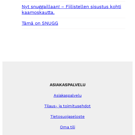
Nyt snuggaillaan! – Fiilistellen sisustus kohti
kaamoskautta.
Tämä on SNUGG
ASIAKASPALVELU
Asiakaspalvelu
Tilaus- ja toimitusehdot
Tietosuojaseloste
Oma tili