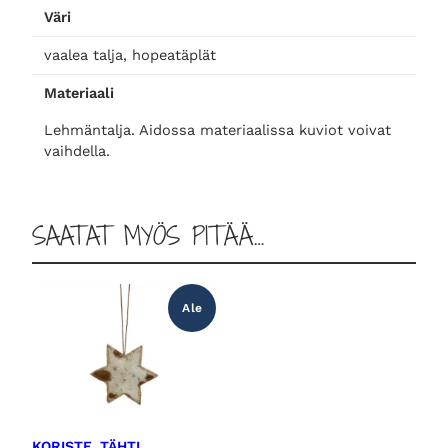
n
n
Väri
ä
n
vaalea talja, hopeatäplät
t
:
t
Materiaali
a
l
a
9
Lehmäntalja. Aidossa materiaalissa kuviot voivat
j
vaihdella.
a
o
,
s
t
SAATAT MYÖS PITÄÄ…
l
0
a
m
i
0
ä
Ale
ä
r
:
ä
1
€
KORISTE, TÄHTI