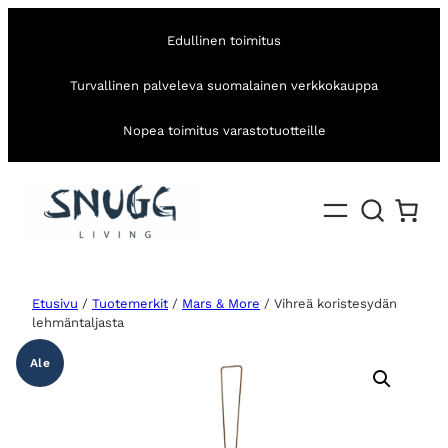
Edullinen toimitus
Turvallinen palveleva suomalainen verkkokauppa
Nopea toimitus varastotuotteille
Etusivu
/
Tuotemerkit
/
Mars & More
/ Vihreä koristesydän
lehmäntaljasta
Ale