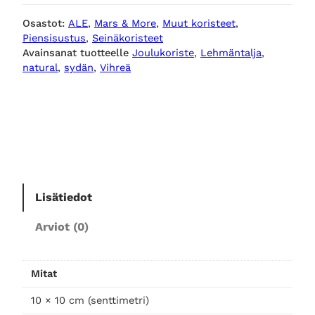
r
r
e
Osastot:
ALE
, 
Mars & More
, 
Muut koristeet
, 
e
Piensisustus
, 
Seinäkoristeet
ä
Avainsanat tuotteelle
Joulukoriste
, 
Lehmäntalja
, 
ä
n
k
natural
, 
sydän
, 
Vihreä
o
r
i
h
i
s
n
i
t
e
e
n
s
y
Lisätiedot
n
t
d
Arviot (0)
ä
n
h
a
l
Mitat
e
i
o
h
10 × 10 cm (senttimetri)
m