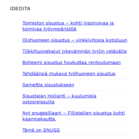
IDEOITA
Toimiston sisustus – kohti inspiroivaa ja
toimivaa työympäristöä
Olohuoneen sisustus – vinkkivitosia kotoiluun
Tiikkihuonekalut jykevämmän tyylin ystävälle
Boheemi sisustus houkuttaa rentoutumaan
Tehdäänpä mukava työhuoneen sisustus
Samettia sisustukseen
Sisustajan Hollanti – kuulumisia
ostosreissulta
Nyt snuggaillaan! – Fiilistellen sisustus kohti
kaamoskautta.
Tämä on SNUGG