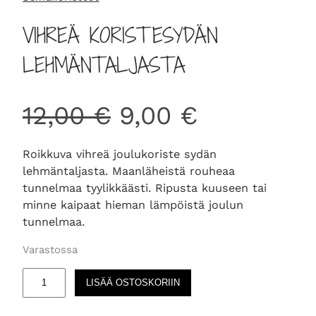
VIHREÄ KORISTESYDÄN
LEHMÄNTALJASTA
A
N
12,00
€
9,00
€
l
y
Roikkuva vihreä joulukoriste sydän
lehmäntaljasta. Maanläheistä rouheaa
k
k
tunnelmaa tyylikkäästi. Ripusta kuuseen tai
minne kaipaat hieman lämpöistä joulun
u
y
tunnelmaa.
Varastossa
p
i
V
LISÄÄ OSTOSKORIIN
i
e
n
h