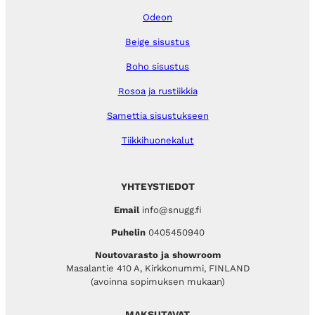
Odeon
Beige sisustus
Boho sisustus
Rosoa ja rustiikkia
Samettia sisustukseen
Tiikkihuonekalut
YHTEYSTIEDOT
Email
info@snugg.fi
Puhelin
0405450940
Noutovarasto ja showroom
Masalantie 410 A, Kirkkonummi, FINLAND
(avoinna sopimuksen mukaan)
MAKSUTAVAT