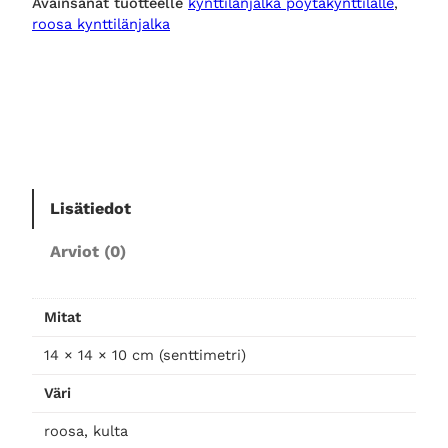
Avainsanat tuotteelle
kynttilänjalka pöytäkynttilälle
, 
n
roosa kynttilänjalka
t
t
i
l
ä
n
j
a
Lisätiedot
l
Arviot (0)
k
a
r
Mitat
o
o
14 × 14 × 10 cm (senttimetri)
s
Väri
a
,
roosa, kulta
p