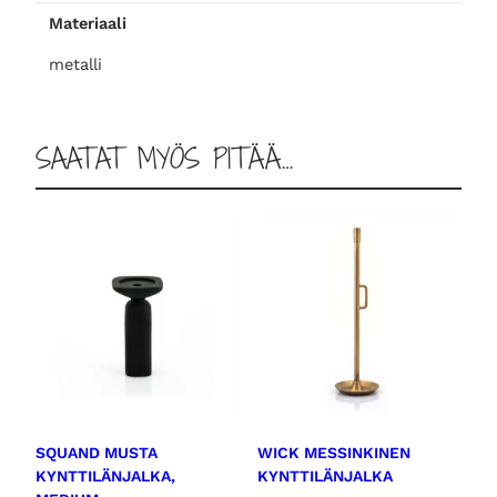
Materiaali
i
e
metalli
n
i
m
SAATAT MYÖS PITÄÄ…
ä
ä
r
ä
SQUAND MUSTA
WICK MESSINKINEN
KYNTTILÄNJALKA,
KYNTTILÄNJALKA