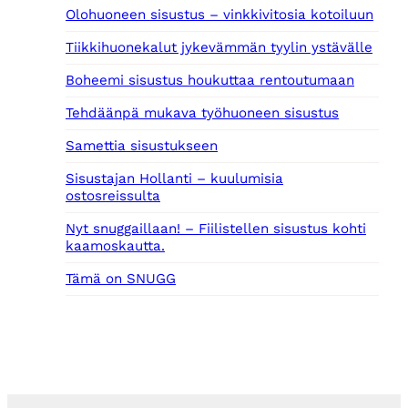
Olohuoneen sisustus – vinkkivitosia kotoiluun
0
Tiikkihuonekalut jykevämmän tyylin ystävälle
€
.
Boheemi sisustus houkuttaa rentoutumaan
Tehdäänpä mukava työhuoneen sisustus
Samettia sisustukseen
Sisustajan Hollanti – kuulumisia
ostosreissulta
Nyt snuggaillaan! – Fiilistellen sisustus kohti
kaamoskautta.
Tämä on SNUGG