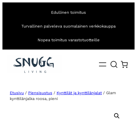
Edullinen toimitus
Turvallinen palveleva suomalainen verkkokauppa
Nopea toimitus varastotuotteille
Etusivu
/
Piensisustus
/
Kynttilät ja kynttilänjalat
/ Glam
kynttilänjalka roosa, pieni