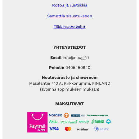
Rosoa ja rustiikkia
Samettia sisustukseen
Tiikkihuonekalut
YHTEYSTIEDOT
Email
info@snugg.fi
Puhelin
0405450940
Noutovarasto ja showroom
Masalantie 410 A, Kirkkonummi, FINLAND
(avoinna sopimuksen mukaan)
MAKSUTAVAT