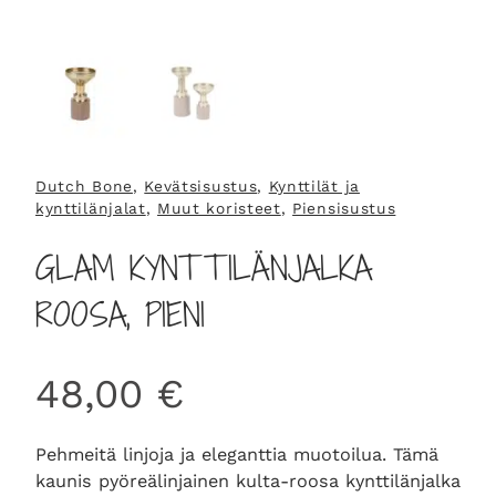
Dutch Bone
, 
Kevätsisustus
, 
Kynttilät ja
kynttilänjalat
, 
Muut koristeet
, 
Piensisustus
GLAM KYNTTILÄNJALKA
ROOSA, PIENI
48,00
€
Pehmeitä linjoja ja eleganttia muotoilua. Tämä
kaunis pyöreälinjainen kulta-roosa kynttilänjalka