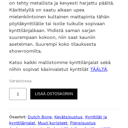
on tehty metallista ja kevyesti harjattu päältä.
Käsittelyllä on saatu aikaan upea
mielenkiintoinen kultainen mattapinta tähän
pöytäkynttilälle tai isolle tuikulle sopivaan
kynttilänjalkaan. Yhdistä saman sarjan
suurempaan kokoon, niin saat kauniin
asetelman. Suurempi koko tilauksesta
showroomilta.
Katso kaikki mallistomme kynttilänjalat sekä
niihin sopivat käsinvaletut kynttilät
TÄÄLTÄ
.
Varastossa
G
LISÄÄ OSTOSKORIIN
l
a
m
Osastot:
Dutch Bone
, 
Kevätsisustus
, 
Kynttilät ja
k
kynttilänjalat
, 
Muut koristeet
, 
Piensisustus
y