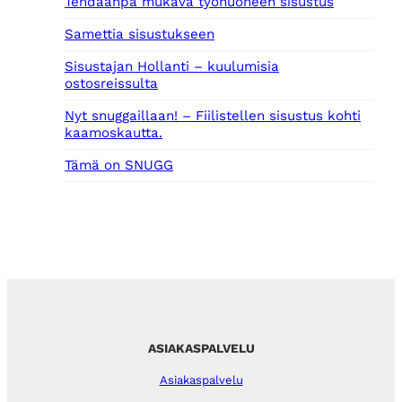
Tehdäänpä mukava työhuoneen sisustus
Samettia sisustukseen
Sisustajan Hollanti – kuulumisia
ostosreissulta
Nyt snuggaillaan! – Fiilistellen sisustus kohti
kaamoskautta.
Tämä on SNUGG
ASIAKASPALVELU
Asiakaspalvelu