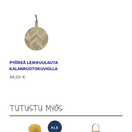
PYÖREÄ LEIKKUULAUTA
KALANRUOTOKUVIOLLA
49,00
€
TUTUSTU MYÖS
ALE
T