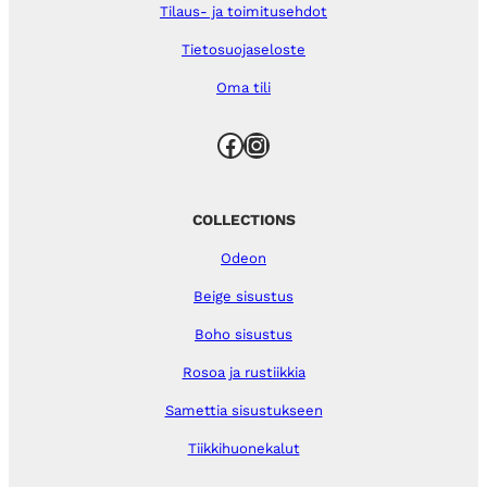
Tilaus- ja toimitusehdot
Tietosuojaseloste
Oma tili
Facebook
Instagram
COLLECTIONS
Odeon
Beige sisustus
Boho sisustus
Rosoa ja rustiikkia
Samettia sisustukseen
Tiikkihuonekalut