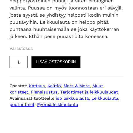
helppotyöstöinen puulaji ja siten ekologinen
valinta. Puussa on myös luonnostaan eri sävyjä,
josta syystä se yhdistyy helposti kodin muihin
puusävyihin. Leikkuulauta on helppo pitää
puhtaana huuhtaisemalla se joka käyttökerran
jälkeen. Ethän pese puuastioita koneessa.
Varastossa
P
LISÄÄ OSTOSKORIIN
y
ö
r
Osastot:
Kattaus
, 
Keittiö
, 
Mars & More
, 
Muut
e
koristeet
, 
Piensisustus
, 
Tarjottimet ja leikkuulaudat
ä
Avainsanat tuotteelle
iso leikkuulauta
, 
Leikkuulauta
, 
l
puutuotteet
, 
Pyöreä leikkuulauta
e
i
k
k