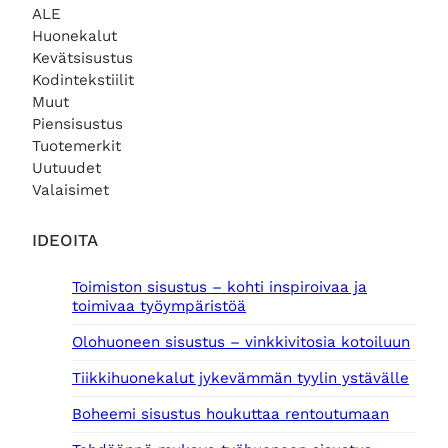
r
e
3
1
0
ALE
ä
n
7
€
4
Huonekalut
i
h
,
.
5
€
Kevätsisustus
n
i
0
,
.
e
n
Kodintekstiilit
0
0
n
t
Muut
0
h
a
Piensisustus
€
i
o
.
€
Tuotemerkit
n
n
.
Uutuudet
t
:
Valaisimet
a
6
o
,
l
0
IDEOITA
i
0
:
Toimiston sisustus – kohti inspiroivaa ja
9
€
toimivaa työympäristöä
,
.
0
Olohuoneen sisustus – vinkkivitosia kotoiluun
0
Tiikkihuonekalut jykevämmän tyylin ystävälle
€
.
Boheemi sisustus houkuttaa rentoutumaan