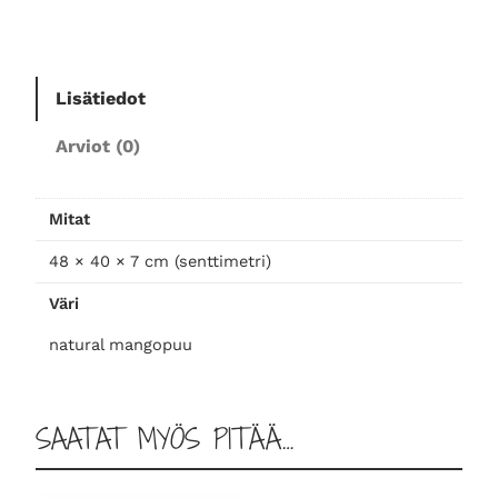
u
u
l
a
Lisätiedot
u
Arviot (0)
t
a
j
Mitat
a
l
48 × 40 × 7 cm (senttimetri)
a
Väri
l
l
natural mangopuu
a
m
ä
SAATAT MYÖS PITÄÄ…
ä
r
ä