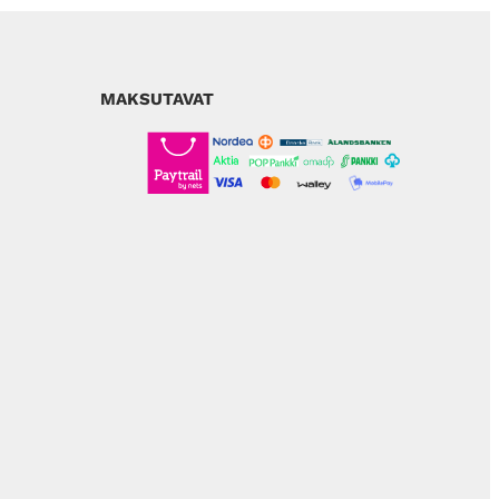
.
0
€
.
MAKSUTAVAT