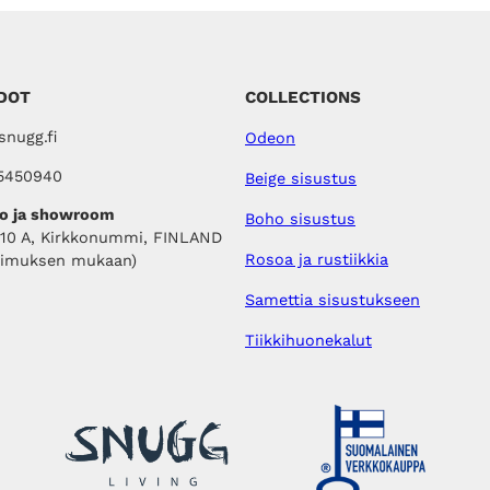
0
,
0
0
0
€
.
€
DOT
COLLECTIONS
.
nugg.fi
Odeon
5450940
Beige sisustus
o ja showroom
Boho sisustus
410 A, Kirkkonummi, FINLAND
Rosoa ja rustiikkia
pimuksen mukaan)
Samettia sisustukseen
Tiikkihuonekalut