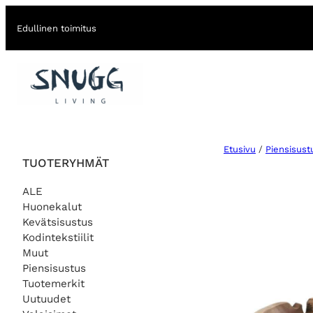
Edullinen toimitus
Etusivu
/
Piensisust
TUOTERYHMÄT
ALE
Huonekalut
Kevätsisustus
Kodintekstiilit
Muut
Piensisustus
Tuotemerkit
Uutuudet