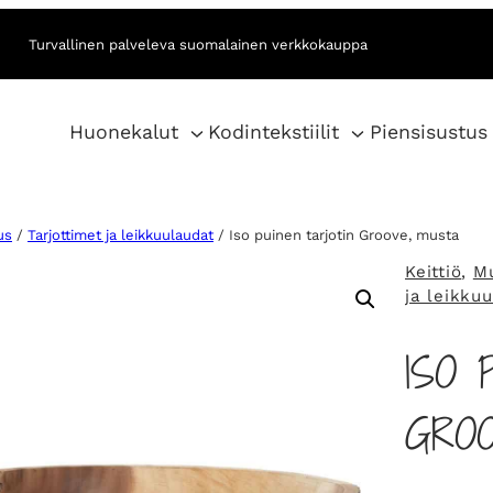
Turvallinen palveleva suomalainen verkkokauppa
Huonekalut
Kodintekstiilit
Piensisustus
us
/
Tarjottimet ja leikkuulaudat
/ Iso puinen tarjotin Groove, musta
Keittiö
, 
Mu
ja leikku
ISO 
GRO