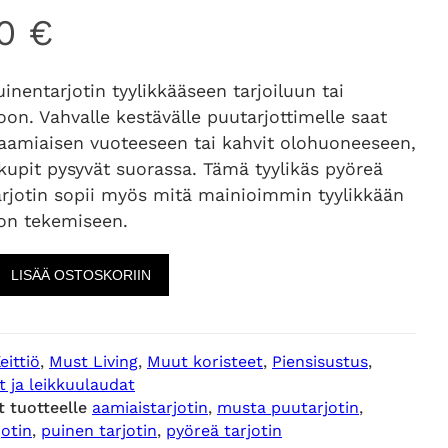
00
€
nentarjotin tyylikkääseen tarjoiluun tai
oon. Vahvalle kestävälle puutarjottimelle saat
 aamiaisen vuoteeseen tai kahvit olohuoneeseen,
 kupit pysyvät suorassa. Tämä tyylikäs pyöreä
arjotin sopii myös mitä mainioimmin tyylikkään
non tekemiseen.
LISÄÄ OSTOSKORIIN
eittiö
, 
Must Living
, 
Muut koristeet
, 
Piensisustus
, 
t ja leikkuulaudat
t tuotteelle
aamiaistarjotin
, 
musta puutarjotin
, 
otin
, 
puinen tarjotin
, 
pyöreä tarjotin