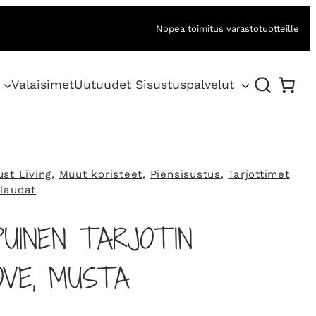
Nopea toimitus varastotuotteille
Valaisimet
Uutuudet
Sisustuspalvelut
st Living
, 
Muut koristeet
, 
Piensisustus
, 
Tarjottimet
ulaudat
PUINEN TARJOTIN
OVE, MUSTA