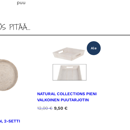
puu
u
s
t
ÖS PITÄÄ…
a
m
ä
Ale
ä
r
ä
NATURAL COLLECTIONS PIENI
VALKOINEN PUUTARJOTIN
A
N
12,00
€
9,50
€
l
y
k
k
, 2-SETTI
u
y