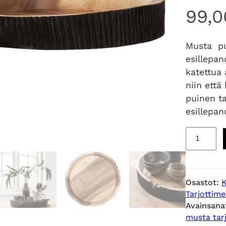
99,
Musta pui
esillepan
katettua
niin että
puinen t
esillepa
I
s
o
p
Osastot:
K
u
Tarjottime
i
Avainsana
n
musta tarj
e