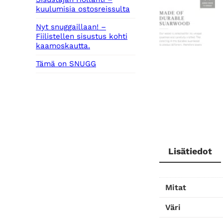
kuulumisia ostosreissulta
Nyt snuggaillaan! –
Fiilistellen sisustus kohti
kaamoskautta.
Tämä on SNUGG
Lisätiedot
Mitat
Väri