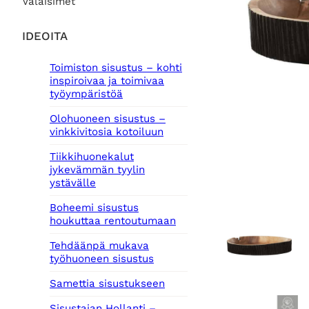
Valaisimet
IDEOITA
Toimiston sisustus – kohti
inspiroivaa ja toimivaa
työympäristöä
Olohuoneen sisustus –
vinkkivitosia kotoiluun
Tiikkihuonekalut
jykevämmän tyylin
ystävälle
Boheemi sisustus
houkuttaa rentoutumaan
Tehdäänpä mukava
työhuoneen sisustus
Samettia sisustukseen
Sisustajan Hollanti –