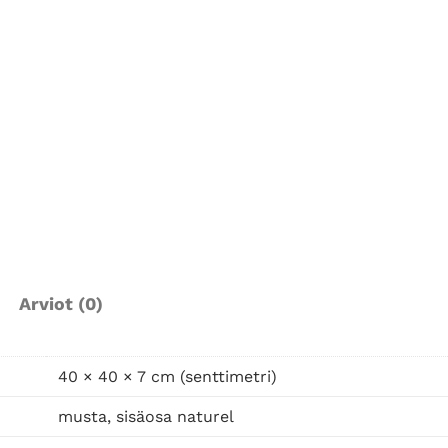
n
t
a
r
j
o
t
i
n
G
r
Arviot (0)
o
o
v
40 × 40 × 7 cm (senttimetri)
e
,
musta, sisäosa naturel
m