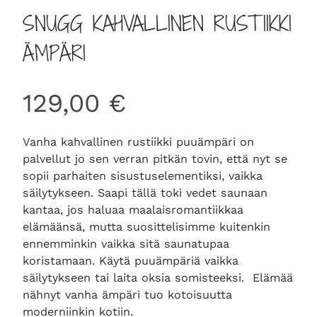
SNUGG KAHVALLINEN RUSTIIKKI
ÄMPÄRI
129,00
€
Vanha kahvallinen rustiikki puuämpäri on
palvellut jo sen verran pitkän tovin, että nyt se
sopii parhaiten sisustuselementiksi, vaikka
säilytykseen. Saapi tällä toki vedet saunaan
kantaa, jos haluaa maalaisromantiikkaa
elämäänsä, mutta suosittelisimme kuitenkin
ennemminkin vaikka sitä saunatupaa
koristamaan. Käytä puuämpäriä vaikka
säilytykseen tai laita oksia somisteeksi. Elämää
nähnyt vanha ämpäri tuo kotoisuutta
moderniinkin kotiin.