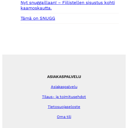
Nyt snuggaillaan! – Fiilistellen sisustus kohti
kaamoskautta.
Tämä on SNUGG
ASIAKASPALVELU
Asiakaspalvelu
Tilaus- ja toimitusehdot
Tietosuojaseloste
Oma tili