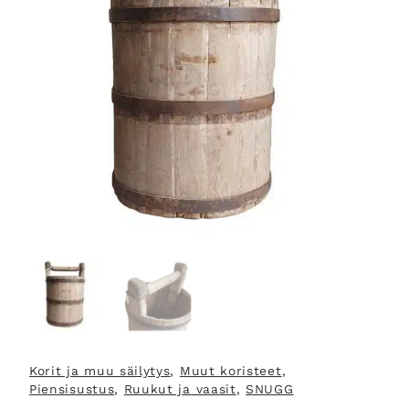
Korit ja muu säilytys
, 
Muut koristeet
, 
Piensisustus
, 
Ruukut ja vaasit
, 
SNUGG