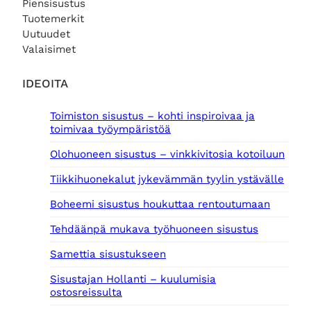
Piensisustus
€
i
o
.
€
Tuotemerkit
n
n
.
Uutuudet
t
:
Valaisimet
a
6
o
,
l
0
IDEOITA
i
0
:
Toimiston sisustus – kohti inspiroivaa ja
9
€
toimivaa työympäristöä
,
.
0
Olohuoneen sisustus – vinkkivitosia kotoiluun
0
Tiikkihuonekalut jykevämmän tyylin ystävälle
€
.
Boheemi sisustus houkuttaa rentoutumaan
Tehdäänpä mukava työhuoneen sisustus
Samettia sisustukseen
Sisustajan Hollanti – kuulumisia
ostosreissulta