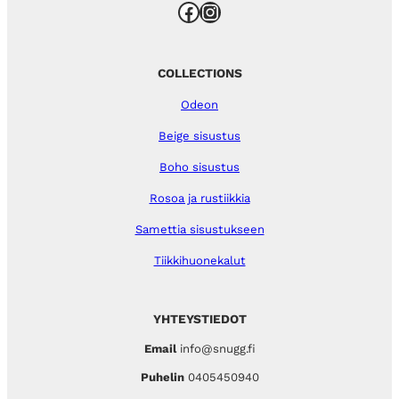
Facebook
Instagram
COLLECTIONS
Odeon
Beige sisustus
Boho sisustus
Rosoa ja rustiikkia
Samettia sisustukseen
Tiikkihuonekalut
YHTEYSTIEDOT
Email
info@snugg.fi
Puhelin
0405450940