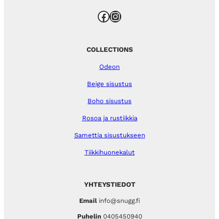
Facebook
Instagram
COLLECTIONS
Odeon
Beige sisustus
Boho sisustus
Rosoa ja rustiikkia
Samettia sisustukseen
Tiikkihuonekalut
YHTEYSTIEDOT
Email
info@snugg.fi
Puhelin
0405450940