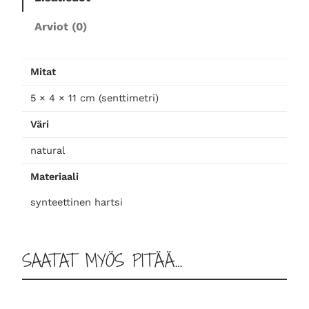
l
Arviot (0)
a
k
o
Mitat
e
x
5 × 4 × 11 cm (senttimetri)
t
Väri
r
a
natural
s
m
Materiaali
a
synteettinen hartsi
l
l
p
SAATAT MYÖS PITÄÄ…
a
t
s
a