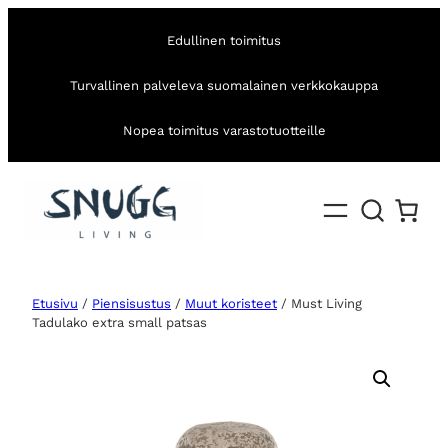
Edullinen toimitus
Turvallinen palveleva suomalainen verkkokauppa
Nopea toimitus varastotuotteille
Etusivu
/
Piensisustus
/
Muut koristeet
/ Must Living
Tadulako extra small patsas