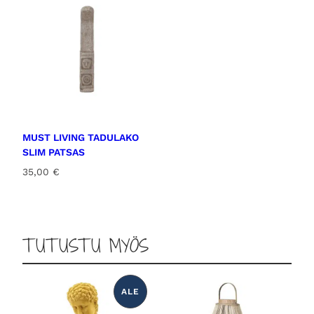
s
m
ä
ä
r
ä
MUST LIVING TADULAKO
SLIM PATSAS
35,00
€
TUTUSTU MYÖS
ALE
T
U
O