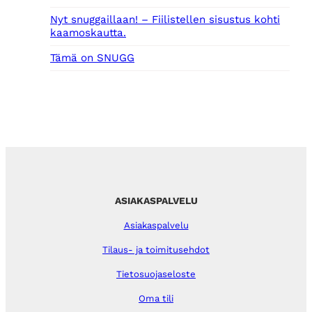
Nyt snuggaillaan! – Fiilistellen sisustus kohti
kaamoskautta.
Tämä on SNUGG
ASIAKASPALVELU
Asiakaspalvelu
Tilaus- ja toimitusehdot
Tietosuojaseloste
Oma tili