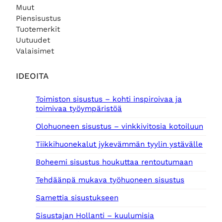
n
t
Muut
h
a
€
Piensisustus
i
o
.
Tuotemerkit
n
n
Uutuudet
t
:
Valaisimet
a
9
o
5
l
,
IDEOITA
i
0
:
0
Toimiston sisustus – kohti inspiroivaa ja
1
toimivaa työympäristöä
1
€
5
.
Olohuoneen sisustus – vinkkivitosia kotoiluun
,
0
Tiikkihuonekalut jykevämmän tyylin ystävälle
0
Boheemi sisustus houkuttaa rentoutumaan
€
.
Tehdäänpä mukava työhuoneen sisustus
Samettia sisustukseen
Sisustajan Hollanti – kuulumisia