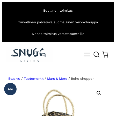
Edullinen toimitus
Turvallinen palveleva suomalainen verkkokauppa
Nopea toimitus varastotuotteille
Etusivu
/
Tuotemerkit
/
Mars & More
/ Boho shopper
Ale