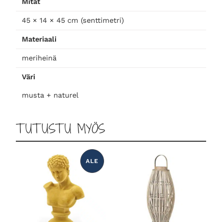
Mitat
t
:
45 × 14 × 45 cm (senttimetri)
a
5
Materiaali
o
9
meriheinä
Väri
l
,
musta + naturel
i
0
TUTUSTU MYÖS
:
0
ALE
7
T
U
O
T
E
5
€
A
L
E
N
,
.
N