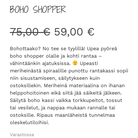
BOHO SHOPPER
A
N
75,00
€
59,00
€
l
y
Bohottaako? No tee se tyylillä! Upea pyöreä
boho shopper olalle ja kohti rantaa –
k
k
vähintäänkin ajatuksissa.
Upeasti
meriheinästä spiraalille punottu rantakassi sopii
u
y
niin sisustamiseen, säilytykseen kuin
ostoksillekin. Meriheinä materiaalina on ihanan
helppohoitoinen eikä siitä jää säikeitä jälkeen.
p
i
Säilytä boho kassi vaikka torkkupeitot, tossut
tai vesilelut, ja nappaa mukaan rannalle tai
e
n
ostoksille. Ripaus maanläheistä tunnelmaa
oleskelutiloihisi.
r
e
Varastossa