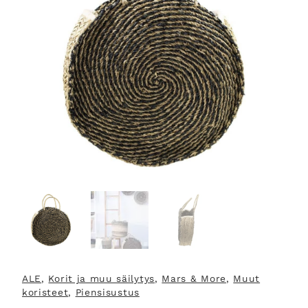
ALE
, 
Korit ja muu säilytys
, 
Mars & More
, 
Muut
koristeet
, 
Piensisustus