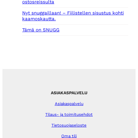
ostosreissulta
Nyt snuggaillaan! – Fiilistellen sisustus kohti
kaamoskautta.
Tämä on SNUGG
ASIAKASPALVELU
Asiakaspalvelu
Tilaus- ja toimitusehdot
Tietosuojaseloste
Oma tili