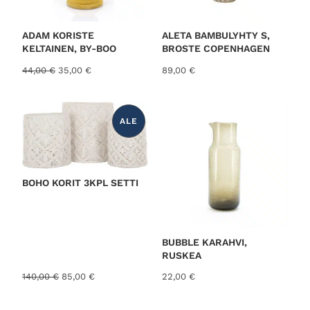
U
K
S
E
0
S
ADAM KORISTE
ALETA BAMBULYHTY S,
S
KELTAINEN, BY-BOO
BROSTE COPENHAGEN
A
0
A
N
44,00
€
35,00
€
89,00
€
l
y
k
k
u
y
ALE
p
i
T
U
e
n
€
O
r
e
T
E
ä
n
A
L
i
h
.
BOHO KORIT 3KPL SETTI
E
n
i
N
N
e
n
U
n
t
K
S
h
a
E
i
o
S
BUBBLE KARAHVI,
S
n
n
RUSKEA
A
t
:
A
N
140,00
€
85,00
€
22,00
€
a
3
l
y
o
5
k
k
l
,