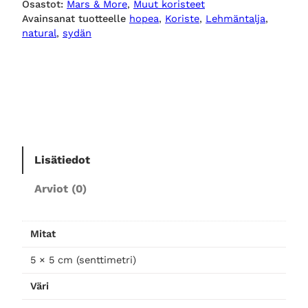
Osastot:
Mars & More
, 
Muut koristeet
s
Avainsanat tuotteelle
hopea
, 
Koriste
, 
Lehmäntalja
, 
ä
n
t
natural
, 
sydän
e
s
i
h
y
d
n
i
ä
n
e
n
p
i
Lisätiedot
n
t
e
Arviot (0)
n
i
h
a
,
Mitat
h
i
o
o
5 × 5 cm (senttimetri)
p
n
n
Väri
e
a