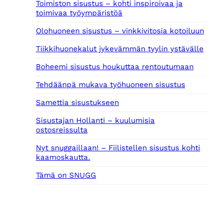
Toimiston sisustus – kohti inspiroivaa ja
toimivaa työympäristöä
Olohuoneen sisustus – vinkkivitosia kotoiluun
Tiikkihuonekalut jykevämmän tyylin ystävälle
Boheemi sisustus houkuttaa rentoutumaan
Tehdäänpä mukava työhuoneen sisustus
Samettia sisustukseen
Sisustajan Hollanti – kuulumisia
ostosreissulta
Nyt snuggaillaan! – Fiilistellen sisustus kohti
kaamoskautta.
Tämä on SNUGG