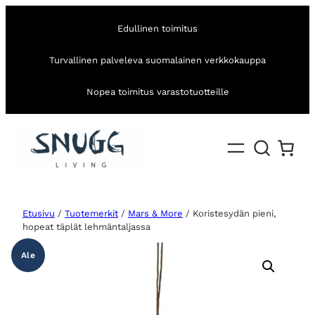
Edullinen toimitus
Turvallinen palveleva suomalainen verkkokauppa
Nopea toimitus varastotuotteille
Etusivu
/
Tuotemerkit
/
Mars & More
/ Koristesydän pieni,
hopeat täplät lehmäntaljassa
Ale