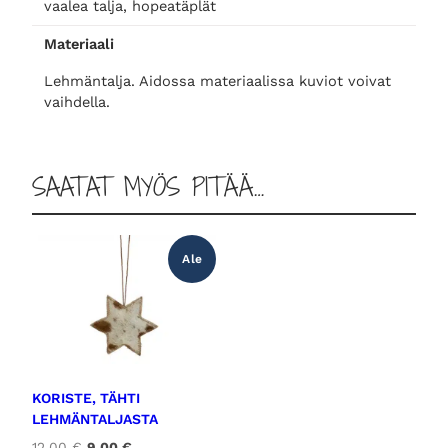
vaalea talja, hopeatäplät
t
:
t
t
Materiaali
ä
a
6
Lehmäntalja. Aidossa materiaalissa kuviot voivat
p
vaihdella.
l
o
,
ä
t
l
0
SAATAT MYÖS PITÄÄ…
l
e
i
0
h
m
Ale
ä
:
n
t
9
€
a
l
,
.
KORISTE, TÄHTI
j
LEHMÄNTALJASTA
a
A
N
12,00
€
9,00
€