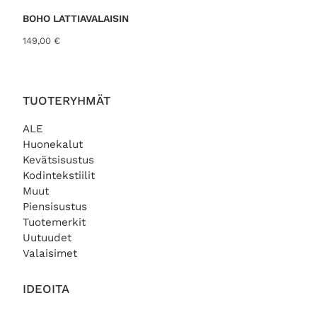
h
a
€
i
o
BOHO LATTIAVALAISIN
.
n
n
149,00
€
t
:
a
6
o
,
l
0
i
0
TUOTERYHMÄT
:
9
€
ALE
,
.
Huonekalut
0
Kevätsisustus
0
Kodintekstiilit
Muut
€
.
Piensisustus
Tuotemerkit
Uutuudet
Valaisimet
IDEOITA