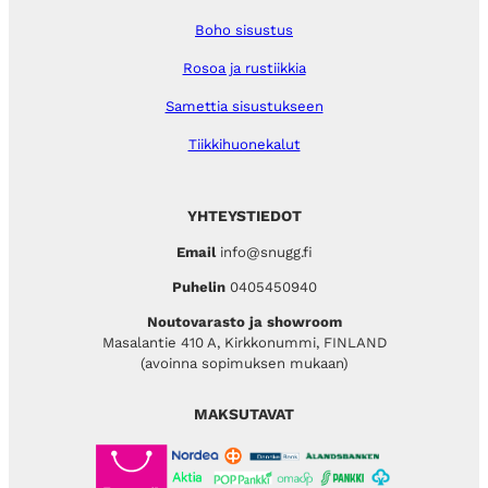
Boho sisustus
Rosoa ja rustiikkia
Samettia sisustukseen
Tiikkihuonekalut
YHTEYSTIEDOT
Email
info@snugg.fi
Puhelin
0405450940
Noutovarasto ja showroom
Masalantie 410 A, Kirkkonummi, FINLAND
(avoinna sopimuksen mukaan)
MAKSUTAVAT