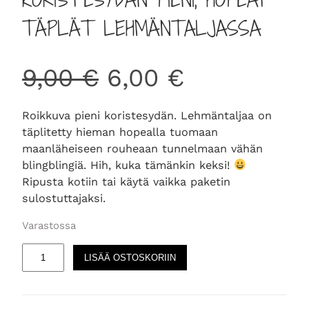
TÄPLÄT LEHMÄNTALJASSA
A
N
9,00
€
6,00
€
l
y
Roikkuva pieni koristesydän. Lehmäntaljaa on
täplitetty hieman hopealla tuomaan
k
k
maanläheiseen rouheaan tunnelmaan vähän
blingblingiä. Hih, kuka tämänkin keksi!
u
y
Ripusta kotiin tai käytä vaikka paketin
sulostuttajaksi.
p
i
Varastossa
K
e
n
LISÄÄ OSTOSKORIIN
o
r
r
e
i