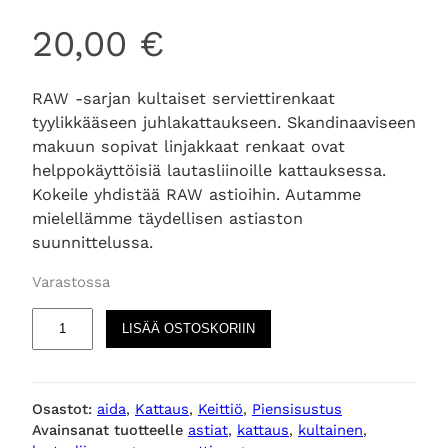
20,00
€
RAW -sarjan kultaiset serviettirenkaat
tyylikkääseen juhlakattaukseen. Skandinaaviseen
makuun sopivat linjakkaat renkaat ovat
helppokäyttöisiä lautasliinoille kattauksessa.
Kokeile yhdistää RAW astioihin. Autamme
mielellämme täydellisen astiaston
suunnittelussa.
Varastossa
R
LISÄÄ OSTOSKORIIN
A
W
G
Osastot:
aida
, 
Kattaus
, 
Keittiö
, 
Piensisustus
o
Avainsanat tuotteelle
astiat
, 
kattaus
, 
kultainen
, 
l