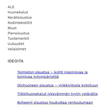
a
1
a
6
r
e
ALE
o
1
o
,
ä
n
Huonekalut
l
9
l
0
i
h
i
,
i
0
Kevätsisustus
n
i
:
0
:
e
n
Kodintekstiilit
1
0
9
€
n
t
Muut
4
,
.
h
a
Piensisustus
5
€
0
i
o
Tuotemerkit
,
.
0
n
n
Uutuudet
0
t
:
0
€
Valaisimet
a
8
.
o
5
€
l
,
IDEOITA
.
i
0
:
0
Toimiston sisustus – kohti inspiroivaa ja
1
toimivaa työympäristöä
4
€
0
.
Olohuoneen sisustus – vinkkivitosia kotoiluun
,
0
Tiikkihuonekalut jykevämmän tyylin ystävälle
0
Boheemi sisustus houkuttaa rentoutumaan
€