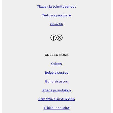
Tilaus- ja toimitusehdot
Tietosuojaseloste
Oma tili
Facebook
Instagram
COLLECTIONS
Odeon
Beige sisustus
Boho sisustus
Rosoa ja rustiikkia
Samettia sisustukseen
Tiikkihuonekalut