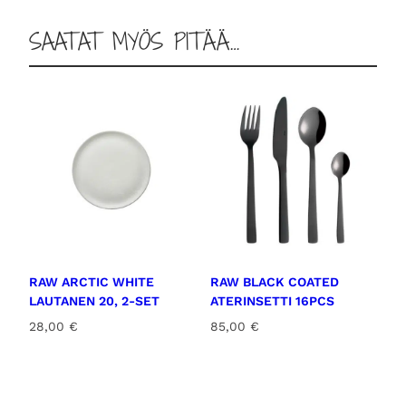
a
SAATAT MYÖS PITÄÄ…
s
4
k
p
l
m
ä
ä
r
ä
RAW ARCTIC WHITE
RAW BLACK COATED
LAUTANEN 20, 2-SET
ATERINSETTI 16PCS
28,00
€
85,00
€