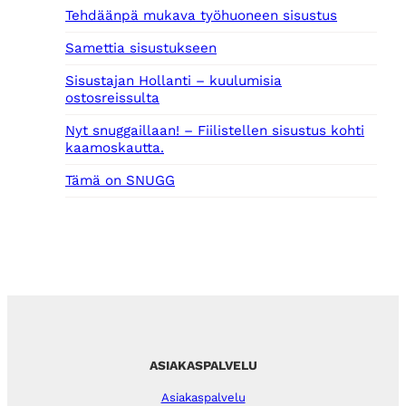
.
Tehdäänpä mukava työhuoneen sisustus
Samettia sisustukseen
Sisustajan Hollanti – kuulumisia
ostosreissulta
Nyt snuggaillaan! – Fiilistellen sisustus kohti
kaamoskautta.
Tämä on SNUGG
ASIAKASPALVELU
Asiakaspalvelu