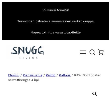
Edullinen toimitus
Turvallinen palveleva suomalainen verkkokauppa
Nopea toimitus varastotuotteille
Etusivu
/
Piensisustus
/
Keittiö
/
Kattaus
/ RAW Gold coated
Servettirengas 4 kpl