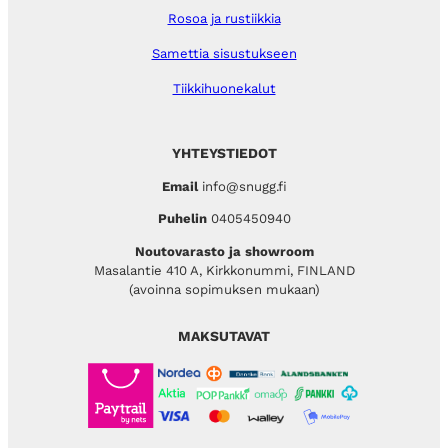
Rosoa ja rustiikkia
Samettia sisustukseen
Tiikkihuonekalut
YHTEYSTIEDOT
Email
info@snugg.fi
Puhelin
0405450940
Noutovarasto ja showroom
Masalantie 410 A, Kirkkonummi, FINLAND
(avoinna sopimuksen mukaan)
MAKSUTAVAT