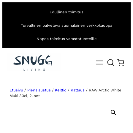
Edullinen toimitus
Turvallinen palveleva suomalainen verkkokauppa
Nopea toimitus varastotuotteille
Etusivu
/
Piensisustus
/
Keittiö
/
Kattaus
/ RAW Arctic White
Muki 30cl, 2-set