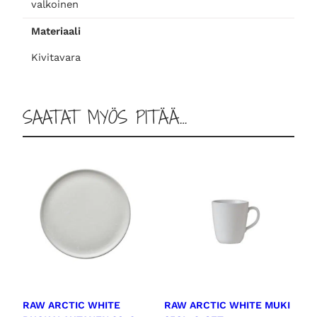
valkoinen
c
Materiaali
l
,
Kivitavara
2
-
s
SAATAT MYÖS PITÄÄ…
e
t
m
ä
ä
r
ä
RAW ARCTIC WHITE
RAW ARCTIC WHITE MUKI