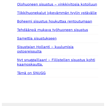
0
Olohuoneen sisustus – vinkkivitosia kotoiluun
0
Tiikkihuonekalut jykevämmän tyylin ystävälle
€
.
Boheemi sisustus houkuttaa rentoutumaan
Tehdäänpä mukava työhuoneen sisustus
Samettia sisustukseen
Sisustajan Hollanti – kuulumisia
ostosreissulta
Nyt snuggaillaan! – Fiilistellen sisustus kohti
kaamoskautta.
Tämä on SNUGG