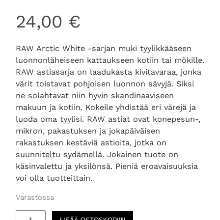
24,00
€
RAW Arctic White -sarjan muki tyylikkääseen
luonnonläheiseen kattaukseen kotiin tai mökille.
RAW astiasarja on laadukasta kivitavaraa, jonka
värit toistavat pohjoisen luonnon sävyjä. Siksi
ne solahtavat niin hyvin skandinaaviseen
makuun ja kotiin. Kokeile yhdistää eri värejä ja
luoda oma tyylisi. RAW astiat ovat konepesun-,
mikron, pakastuksen ja jokapäiväisen
rakastuksen kestäviä astioita, jotka on
suunniteltu sydämellä. Jokainen tuote on
käsinvalettu ja yksilönsä. Pieniä eroavaisuuksia
voi olla tuotteittain.
Varastossa
R