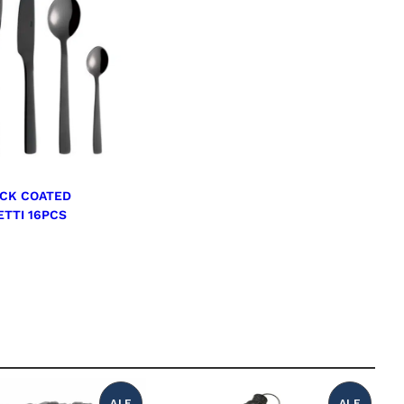
CK COATED
ETTI 16PCS
ALE
ALE