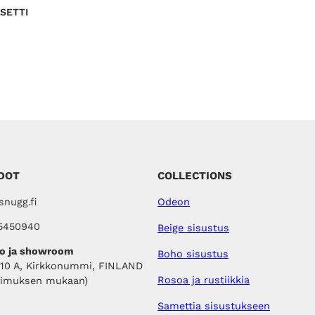
N
N
e
SETTI
U
n
K
S
h
E
i
S
S
n
A
t
a
o
l
i
:
3
7
DOT
COLLECTIONS
,
0
nugg.fi
Odeon
0
5450940
Beige sisustus
€
.
o ja showroom
Boho sisustus
410 A, Kirkkonummi, FINLAND
Rosoa ja rustiikkia
pimuksen mukaan)
Samettia sisustukseen