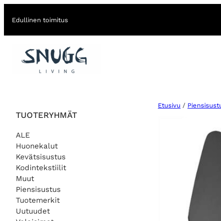
Edullinen toimitus
Etusivu
/
Piensisust
TUOTERYHMÄT
ALE
Huonekalut
Kevätsisustus
Kodintekstiilit
Muut
Piensisustus
Tuotemerkit
Uutuudet