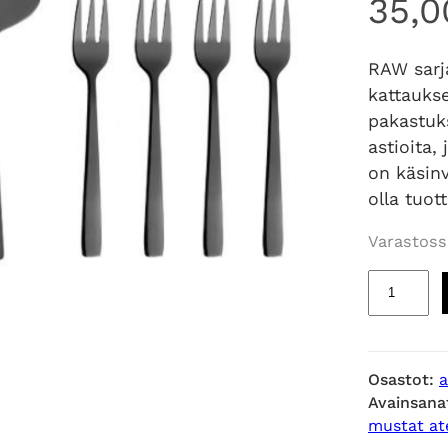
35,
RAW sarj
kattauks
pakastuk
astioita,
on käsinv
olla tuott
Varastoss
R
A
W
B
Osastot:
a
l
Avainsana
a
mustat at
c