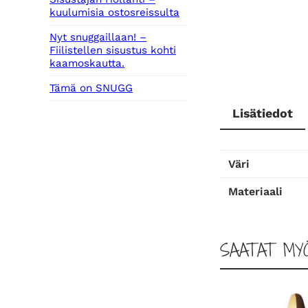
kuulumisia ostosreissulta
Nyt snuggaillaan! –
Fiilistellen sisustus kohti
kaamoskautta.
Tämä on SNUGG
Lisätiedot
Väri
Materiaali
SAATAT MY