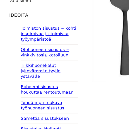
Valaisimet
IDEOITA
Toimiston sisustus – kohti
inspiroivaa ja toimivaa
työympäristöä
Olohuoneen sisustus –
vinkkivitosia kotoiluun
Tiikkihuonekalut
jykevämmän tyylin
ystävälle
Boheemi sisustus
houkuttaa rentoutumaan
Tehdäänpä mukava
työhuoneen sisustus
Samettia sisustukseen
Sisustajan Hollanti –