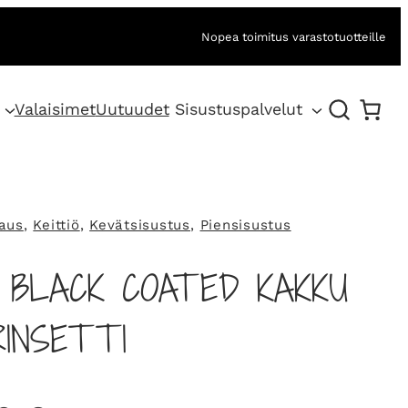
Nopea toimitus varastotuotteille
Valaisimet
Uutuudet
Sisustuspalvelut
aus
, 
Keittiö
, 
Kevätsisustus
, 
Piensisustus
 BLACK COATED KAKKU
INSETTI