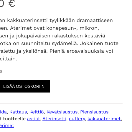
00
€
an kakkuaterinsetti tyylikkään dramaattiseen
een. Aterimet ovat konepesun-, mikron,
sen ja jokapäiväisen rakastuksen kestäviä
 jotka on suunniteltu sydämellä. Jokainen tuote
alettu ja yksilönsä. Pieniä eroavaisuuksia voi
eittain.
a
LISÄÄ OSTOSKORIIN
ida
, 
Kattaus
, 
Keittiö
, 
Kevätsisustus
, 
Piensisustus
t tuotteelle
astiat
, 
Aterinsetti
, 
cutlery
, 
kakkuaterimet
, 
erimet