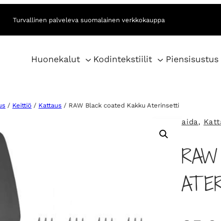
Turvallinen palveleva suomalainen verkkokauppa
Huonekalut
Kodintekstiilit
Piensisustus
us
/
Keittiö
/
Kattaus
/ RAW Black coated Kakku Aterinsetti
aida
, 
Katt
RAW
ATER