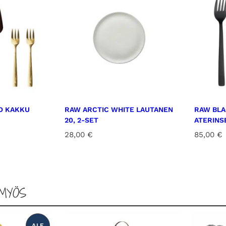
n
s
e
t
t
i
m
ä
ä
D KAKKU
RAW ARCTIC WHITE LAUTANEN
RAW BLA
20, 2-SET
ATERINS
r
28,00
€
85,00
€
ä
MYÖS
ALE