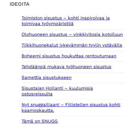
l
0
IDEOITA
i
0
:
Toimiston sisustus – kohti inspiroivaa ja
9
€
toimivaa työympäristöä
,
.
0
Olohuoneen sisustus – vinkkivitosia kotoiluun
0
Tiikkihuonekalut jykevämmän tyylin ystävälle
€
.
Boheemi sisustus houkuttaa rentoutumaan
Tehdäänpä mukava työhuoneen sisustus
Samettia sisustukseen
Sisustajan Hollanti – kuulumisia
ostosreissulta
Nyt snuggaillaan! – Fiilistellen sisustus kohti
kaamoskautta.
Tämä on SNUGG