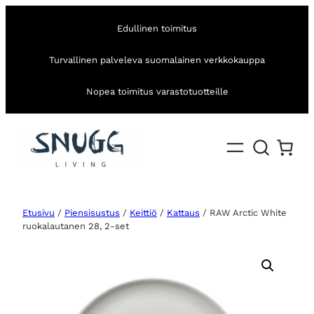
Edullinen toimitus
Turvallinen palveleva suomalainen verkkokauppa
Nopea toimitus varastotuotteille
Etusivu
/
Piensisustus
/
Keittiö
/
Kattaus
/ RAW Arctic White
ruokalautanen 28, 2-set