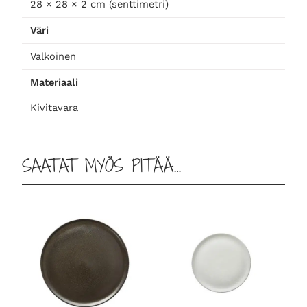
28 × 28 × 2 cm (senttimetri)
a
Väri
u
t
Valkoinen
a
n
Materiaali
e
Kivitavara
n
2
8
SAATAT MYÖS PITÄÄ…
,
2
-
s
e
t
m
ä
ä