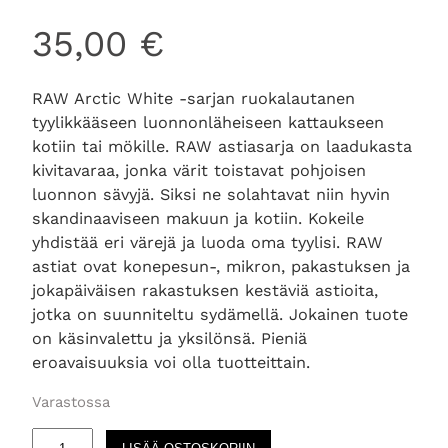
35,00
€
RAW Arctic White -sarjan ruokalautanen
tyylikkääseen luonnonläheiseen kattaukseen
kotiin tai mökille. RAW astiasarja on laadukasta
kivitavaraa, jonka värit toistavat pohjoisen
luonnon sävyjä. Siksi ne solahtavat niin hyvin
skandinaaviseen makuun ja kotiin. Kokeile
yhdistää eri värejä ja luoda oma tyylisi. RAW
astiat ovat konepesun-, mikron, pakastuksen ja
jokapäiväisen rakastuksen kestäviä astioita,
jotka on suunniteltu sydämellä. Jokainen tuote
on käsinvalettu ja yksilönsä. Pieniä
eroavaisuuksia voi olla tuotteittain.
Varastossa
R