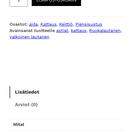
LISÄÄ OSTOSKORIIN
A
W
A
Osastot:
aida
, 
Kattaus
, 
Keittiö
, 
Piensisustus
r
Avainsanat tuotteelle
astiat
, 
kattaus
, 
Ruokalautanen
, 
c
valkoinen lautanen
t
i
c
W
h
i
t
e
Lisätiedot
r
Arviot (0)
u
o
k
Mitat
a
l