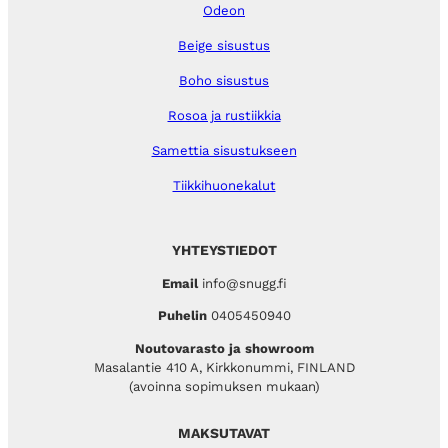
Odeon
Beige sisustus
Boho sisustus
Rosoa ja rustiikkia
Samettia sisustukseen
Tiikkihuonekalut
YHTEYSTIEDOT
Email
info@snugg.fi
Puhelin
0405450940
Noutovarasto ja showroom
Masalantie 410 A, Kirkkonummi, FINLAND
(avoinna sopimuksen mukaan)
MAKSUTAVAT