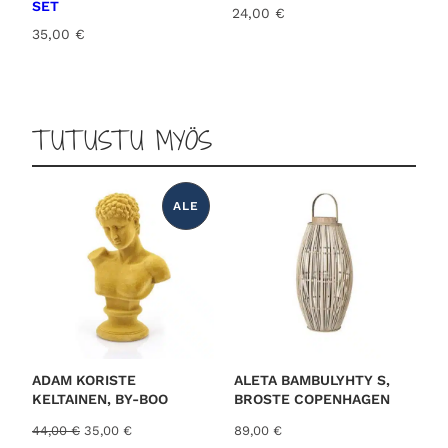
SET
24,00
€
35,00
€
TUTUSTU MYÖS
ALE
T
U
O
T
E
A
L
E
N
N
U
K
S
E
S
ADAM KORISTE
ALETA BAMBULYHTY S,
S
KELTAINEN, BY-BOO
BROSTE COPENHAGEN
A
A
N
44,00
€
35,00
€
89,00
€