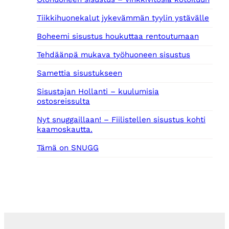
Tiikkihuonekalut jykevämmän tyylin ystävälle
Boheemi sisustus houkuttaa rentoutumaan
Tehdäänpä mukava työhuoneen sisustus
Samettia sisustukseen
Sisustajan Hollanti – kuulumisia
ostosreissulta
Nyt snuggaillaan! – Fiilistellen sisustus kohti
kaamoskautta.
Tämä on SNUGG