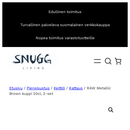
Edullinen toimitus
Turvallinen palveleva suomalainen verkkokauppa
Nopea toimitus varastotuotteille
Etusivu
/
Piensisustus
/
Keittiö
/
Kattaus
/ RAW Metallic
Brown kuppi 20cl, 2-set