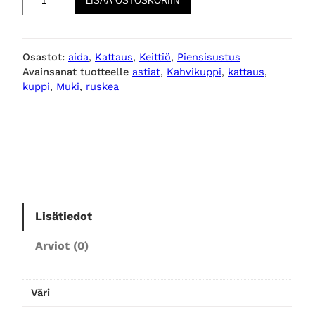
LISÄÄ OSTOSKORIIN
A
W
M
Osastot:
aida
, 
Kattaus
, 
Keittiö
, 
Piensisustus
e
Avainsanat tuotteelle
astiat
, 
Kahvikuppi
, 
kattaus
, 
t
kuppi
, 
Muki
, 
ruskea
a
l
l
i
c
B
r
o
Lisätiedot
w
Arviot (0)
n
k
u
Väri
p
p