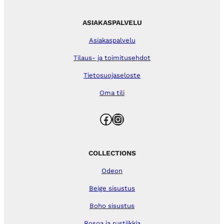
ASIAKASPALVELU
Asiakaspalvelu
Tilaus- ja toimitusehdot
Tietosuojaseloste
Oma tili
Facebook
Instagram
COLLECTIONS
Odeon
Beige sisustus
Boho sisustus
Rosoa ja rustiikkia