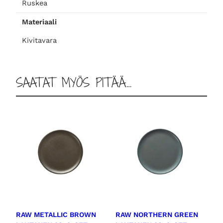
Ruskea
i
Materiaali
2
0
Kivitavara
c
l
,
SAATAT MYÖS PITÄÄ…
2
-
s
e
t
m
ä
ä
r
ä
RAW METALLIC BROWN
RAW NORTHERN GREEN