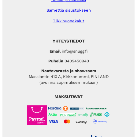
Samettia sisustukseen
Tiikkihuonekalut
YHTEYSTIEDOT
Email
info@snugg.fi
Puhelin
0405450940
Noutovarasto ja showroom
Masalantie 410 A, Kirkkonummi, FINLAND
(avoinna sopimuksen mukaan)
MAKSUTAVAT