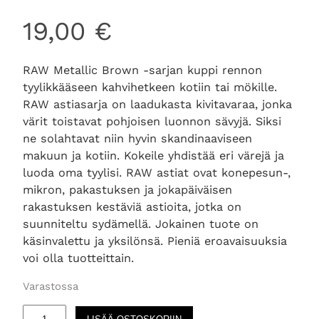
19,00
€
RAW Metallic Brown -sarjan kuppi rennon
tyylikkääseen kahvihetkeen kotiin tai mökille.
RAW astiasarja on laadukasta kivitavaraa, jonka
värit toistavat pohjoisen luonnon sävyjä. Siksi
ne solahtavat niin hyvin skandinaaviseen
makuun ja kotiin. Kokeile yhdistää eri värejä ja
luoda oma tyylisi. RAW astiat ovat konepesun-,
mikron, pakastuksen ja jokapäiväisen
rakastuksen kestäviä astioita, jotka on
suunniteltu sydämellä. Jokainen tuote on
käsinvalettu ja yksilönsä. Pieniä eroavaisuuksia
voi olla tuotteittain.
Varastossa
R