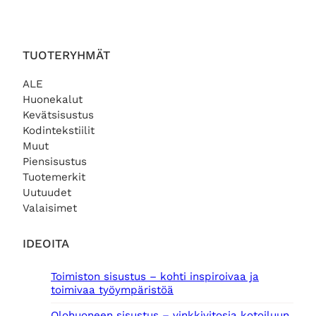
o
,
o
9
l
0
l
,
i
0
i
0
:
:
0
TUOTERYHMÄT
9
€
7
,
.
5
€
ALE
0
,
.
Huonekalut
0
0
Kevätsisustus
0
Kodintekstiilit
€
Muut
.
€
.
Piensisustus
Tuotemerkit
Uutuudet
Valaisimet
IDEOITA
Toimiston sisustus – kohti inspiroivaa ja
toimivaa työympäristöä
Olohuoneen sisustus – vinkkivitosia kotoiluun