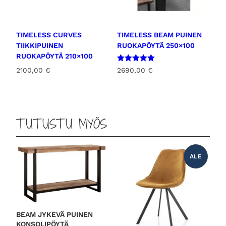
TIMELESS CURVES
TIMELESS BEAM PUINEN
TIIKKIPUINEN
RUOKAPÖYTÄ 250×100
RUOKAPÖYTÄ 210×100
Arvostelu
2690,00
€
2100,00
€
tuotteesta:
5.00
/ 5
TUTUSTU MYÖS
ALE
T
U
O
T
E
A
L
E
N
N
BEAM JYKEVÄ PUINEN
U
KONSOLIPÖYTÄ
K