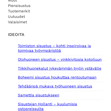
Muut
Piensisustus
Tuotemerkit
Uutuudet
Valaisimet
IDEOITA
Toimiston sisustus – kohti inspiroivaa ja
toimivaa työympäristöä
Olohuoneen sisustus – vinkkivitosia kotoiluun
Tiikkihuonekalut jykevämmän tyylin ystävälle
Boheemi sisustus houkuttaa rentoutumaan
Tehdäänpä mukava työhuoneen sisustus
Samettia sisustukseen
Sisustajan Hollanti – kuulumisia
ostosreissulta