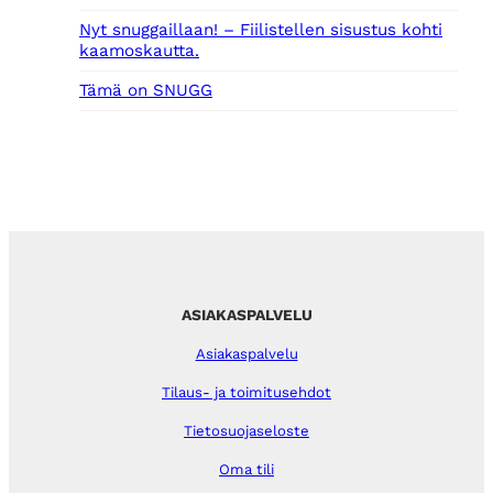
Nyt snuggaillaan! – Fiilistellen sisustus kohti
kaamoskautta.
Tämä on SNUGG
ASIAKASPALVELU
Asiakaspalvelu
Tilaus- ja toimitusehdot
Tietosuojaseloste
Oma tili