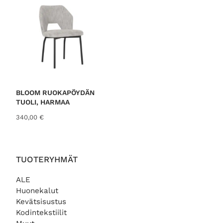
:
0
1
3
€
9
.
,
0
0
€
BLOOM RUOKAPÖYDÄN
.
TUOLI, HARMAA
340,00
€
TUOTERYHMÄT
ALE
Huonekalut
Kevätsisustus
Kodintekstiilit