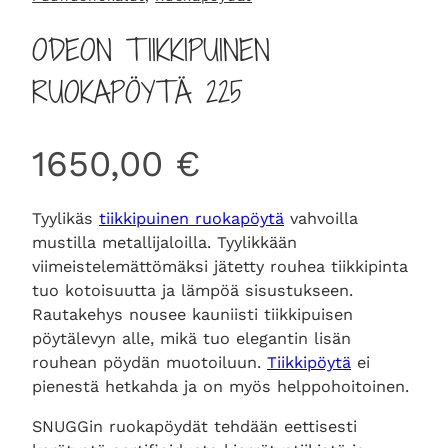
ODEON TIIKKIPUINEN
RUOKAPÖYTÄ 225
1650,00
€
Tyylikäs
tiikkipuinen ruokapöytä
vahvoilla
mustilla metallijaloilla. Tyylikkään
viimeistelemättömäksi jätetty rouhea tiikkipinta
tuo kotoisuutta ja lämpöä sisustukseen.
Rautakehys nousee kauniisti tiikkipuisen
pöytälevyn alle, mikä tuo elegantin lisän
rouhean pöydän muotoiluun.
Tiikkipöytä
ei
pienestä hetkahda ja on myös helppohoitoinen.
SNUGGin ruokapöydät tehdään eettisesti