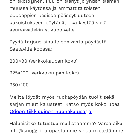
on ekologinen. Puu on elänyt jo yhden elämän
muussa käytössä ja ammattitaitoisten
puuseppien käsissä päässyt uuteen
kukoistukseen pöytänä, joka kestää vielä
seuraavallekin sukupolvelle.
Pyydä tarjous sinulle sopivasta pöydästä.
Saatavilla koossa:
200×90 (verkkokaupan koko)
225×100 (verkkokaupan koko)
250×100
Meiltä löydät myös ruokapöydän tuolit sekä
sarjan muut kalusteet. Katso myös koko upea
Odeon tiikkipuinen huonekalusarja
.
Haluaisitko tutustua mallistoomme? Varaa aika
info@snugg.fi ja opastamme sinua mielellämme