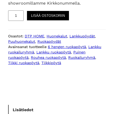
showroomillamme Kirkkonummella.
O
LISÄÄ OSTOSKORIIN
d
e
o
Osastot:
DTP HOME
, 
Huonekalut
, 
Lankkupöydät
, 
n
Puuhuonekalut
, 
Ruokapöydät
t
Avainsanat tuotteelle
6 hengen ruokapöytä
, 
Lankku
i
ruokailuryhmä
, 
Lankku ruokapöytä
, 
Puinen
i
ruokapöytä
, 
Rouhea ruokapöytä
, 
Ruokailuryhmä
, 
k
Tiikki ruokapöytä
, 
Tiikkipöytä
k
i
p
u
i
n
e
Lisätiedot
n