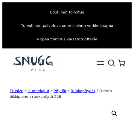
Edullinen toimitus
Turvallinen palveleva suomalainen verkkokauppa
Nopea toimitus varastotuotteille
Etusivu
/
Huonekalut
/
Pöydät
/
Ruokapöydät
/ Odeon
tiikkipuinen ruokapöytä 225