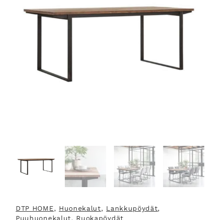
DTP HOME
, 
Huonekalut
, 
Lankkupöydät
, 
Puuhuonekalut
, 
Ruokapöydät