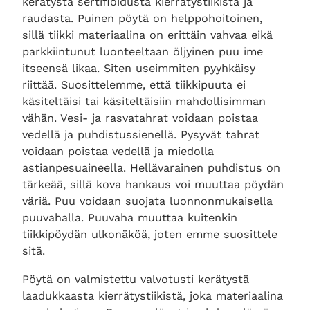
kerätystä sertifioidusta kierrätystiikistä ja
raudasta. Puinen pöytä on helppohoitoinen,
sillä tiikki materiaalina on erittäin vahvaa eikä
parkkiintunut luonteeltaan öljyinen puu ime
itseensä likaa. Siten useimmiten pyyhkäisy
riittää. Suosittelemme, että tiikkipuuta ei
käsiteltäisi tai käsiteltäisiin mahdollisimman
vähän. Vesi- ja rasvatahrat voidaan poistaa
vedellä ja puhdistussienellä. Pysyvät tahrat
voidaan poistaa vedellä ja miedolla
astianpesuaineella. Hellävarainen puhdistus on
tärkeää, sillä kova hankaus voi muuttaa pöydän
väriä. Puu voidaan suojata luonnonmukaisella
puuvahalla. Puuvaha muuttaa kuitenkin
tiikkipöydän ulkonäköä, joten emme suosittele
sitä.
Pöytä on valmistettu valvotusti kerätystä
laadukkaasta kierrätystiikistä, joka materiaalina