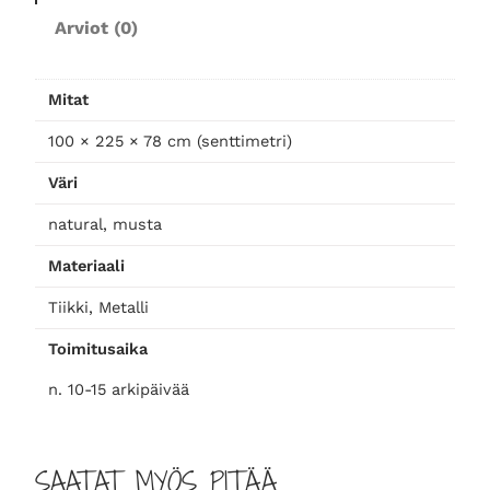
r
Arviot (0)
u
o
k
Mitat
a
100 × 225 × 78 cm (senttimetri)
p
ö
Väri
y
t
natural, musta
ä
Materiaali
2
2
Tiikki, Metalli
5
Toimitusaika
m
ä
n. 10-15 arkipäivää
ä
r
ä
SAATAT MYÖS PITÄÄ…