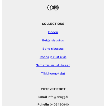
Facebook
Instagram
COLLECTIONS
Odeon
Beige sisustus
Boho sisustus
Rosoa ja rustiikkia
Samettia sisustukseen
Tiikkihuonekalut
YHTEYSTIEDOT
Email
info@snugg.fi
Puhelin
0405450940