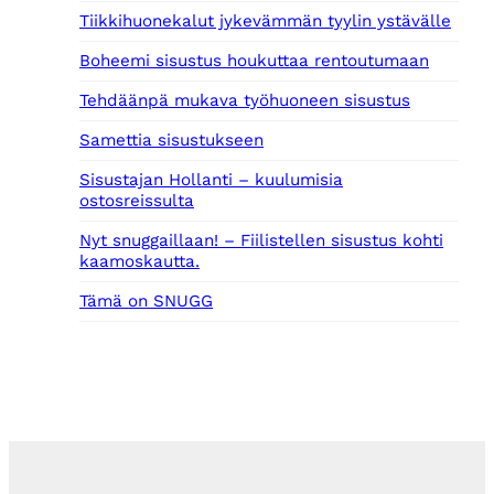
Tiikkihuonekalut jykevämmän tyylin ystävälle
Boheemi sisustus houkuttaa rentoutumaan
Tehdäänpä mukava työhuoneen sisustus
Samettia sisustukseen
Sisustajan Hollanti – kuulumisia
ostosreissulta
Nyt snuggaillaan! – Fiilistellen sisustus kohti
kaamoskautta.
Tämä on SNUGG