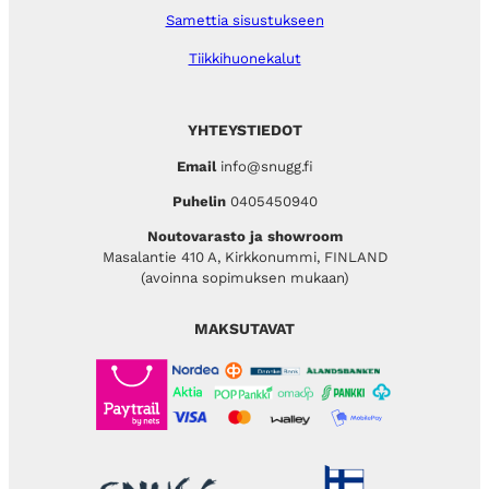
Samettia sisustukseen
Tiikkihuonekalut
YHTEYSTIEDOT
Email
info@snugg.fi
Puhelin
0405450940
Noutovarasto ja showroom
Masalantie 410 A, Kirkkonummi, FINLAND
(avoinna sopimuksen mukaan)
MAKSUTAVAT