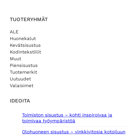
TUOTERYHMÄT
ALE
Huonekalut
Kevätsisustus
Kodintekstiilit
Muut
Piensisustus
Tuotemerkit
Uutuudet
Valaisimet
IDEOITA
Toimiston sisustus – kohti inspiroivaa ja
toimivaa työympäristöä
Olohuoneen sisustus – vinkkivitosia kotoiluun