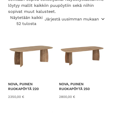
löytyy mallit kaikkiin puupöytiin sekä niihin
sopivat muut kalusteet.
Näytetään kaikki
S
52 tulosta
o
r
t
e
d
b
y
l
a
t
NOVA, PUINEN
NOVA, PUINEN
RUOKAPÖYTÄ 220
RUOKAPÖYTÄ 250
e
s
2350,00
€
2800,00
€
t