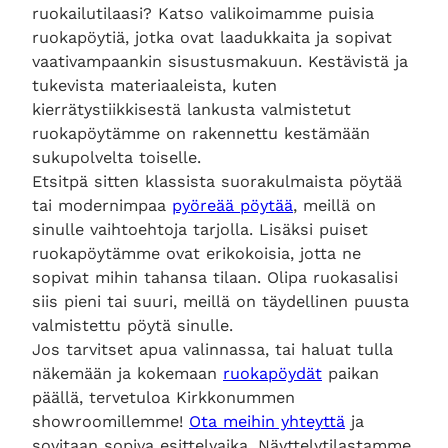
ruokailutilaasi? Katso valikoimamme puisia
ruokapöytiä, jotka ovat laadukkaita ja sopivat
vaativampaankin sisustusmakuun. Kestävistä ja
tukevista materiaaleista, kuten
kierrätystiikkisestä lankusta valmistetut
ruokapöytämme on rakennettu kestämään
sukupolvelta toiselle.
Etsitpä sitten klassista suorakulmaista pöytää
tai modernimpaa
pyöreää pöytää
, meillä on
sinulle vaihtoehtoja tarjolla. Lisäksi puiset
ruokapöytämme ovat erikokoisia, jotta ne
sopivat mihin tahansa tilaan. Olipa ruokasalisi
siis pieni tai suuri, meillä on täydellinen puusta
valmistettu pöytä sinulle.
Jos tarvitset apua valinnassa, tai haluat tulla
näkemään ja kokemaan
ruokapöydät
paikan
päällä, tervetuloa Kirkkonummen
showroomillemme!
Ota meihin yhteyttä
ja
sovitaan sopiva esittelyaika. Näyttelytilastamme