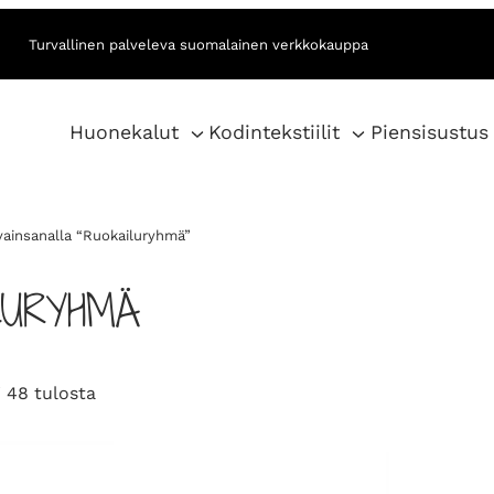
Turvallinen palveleva suomalainen verkkokauppa
Huonekalut
Kodintekstiilit
Piensisustus
vainsanalla “Ruokailuryhmä”
LURYHMÄ
S
 48 tulosta
o
r
t