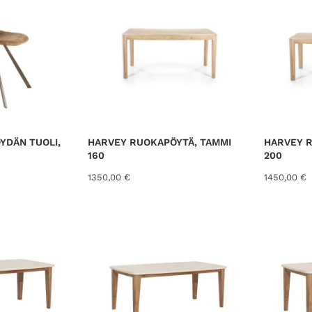
e
d
b
y
l
a
t
e
s
YDÄN TUOLI,
HARVEY RUOKAPÖYTÄ, TAMMI
HARVEY R
t
160
200
1350,00
€
1450,00
€