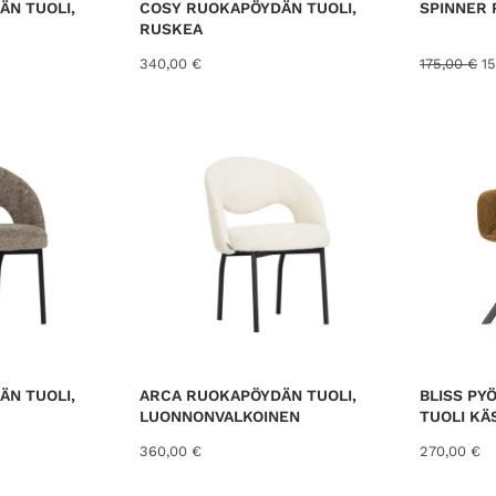
N TUOLI,
COSY RUOKAPÖYDÄN TUOLI,
SPINNER 
RUSKEA
A
340,00
€
175,00
€
1
l
k
u
p
e
r
ä
i
n
e
n
h
i
n
t
N TUOLI,
ARCA RUOKAPÖYDÄN TUOLI,
BLISS PY
a
LUONNONVALKOINEN
TUOLI KÄ
o
l
360,00
€
270,00
€
i
: