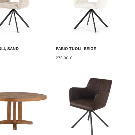
0
€
.
OLI, SAND
FABIO TUOLI, BEIGE
279,00
€