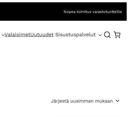
Nopea toimitus varastotuotteille
Valaisimet
Uutuudet
Sisustuspalvelut