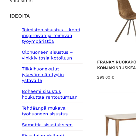
Valaisimet
IDEOITA
Toimiston sisustus – kohti
inspiroivaa ja toimivaa
työympäristöä
Olohuoneen sisustus –
vinkkivitosia kotoiluun
FRANKY RUOKAPÖ
KONJAKINRUSKEA
Tiikkihuonekalut
jykevämmän tyylin
299,00
€
ystävälle
Boheemi sisustus
houkuttaa rentoutumaan
Tehdäänpä mukava
työhuoneen sisustus
Samettia sisustukseen
Sisustajan Hollanti –