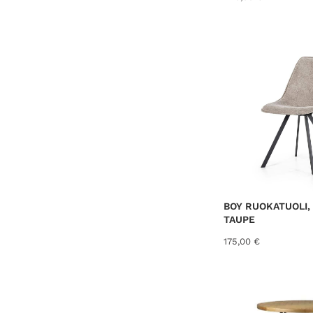
i
,
:
0
1
0
7
5
€
,
.
0
0
€
.
BOY RUOKATUOLI,
TAUPE
175,00
€