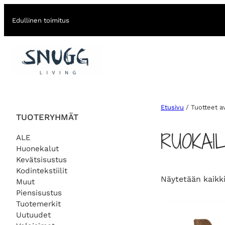
Edullinen toimitus
Etusivu
/ Tuotteet a
TUOTERYHMÄT
RUOKAI
ALE
Huonekalut
Kevätsisustus
Kodintekstiilit
Näytetään kaikki
Muut
Piensisustus
Tuotemerkit
Uutuudet