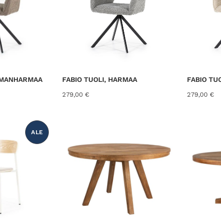
UMMANHARMAA
FABIO TUOLI, HARMAA
FABIO TU
279,00
€
279,00
€
ALE
T
U
O
T
E
A
L
E
N
N
U
K
S
E
S