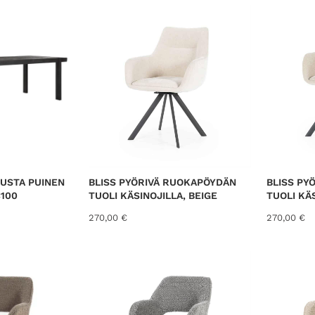
1
7
5
,
0
0
€
.
USTA PUINEN
BLISS PYÖRIVÄ RUOKAPÖYDÄN
BLISS PY
100
TUOLI KÄSINOJILLA, BEIGE
TUOLI KÄ
270,00
€
270,00
€