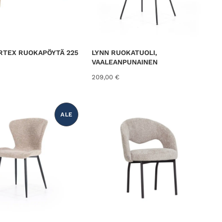
RTEX RUOKAPÖYTÄ 225
LYNN RUOKATUOLI,
VAALEANPUNAINEN
209,00
€
ALE
T
U
O
T
E
A
L
E
N
N
U
K
S
E
S
S
A