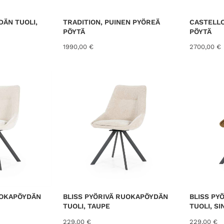
S
A
ÄN TUOLI,
TRADITION, PUINEN PYÖREÄ
CASTELLO
PÖYTÄ
PÖYTÄ
1990,00
€
2700,00
€
UOKAPÖYDÄN
BLISS PYÖRIVÄ RUOKAPÖYDÄN
BLISS PY
TUOLI, TAUPE
TUOLI, S
229,00
€
229,00
€