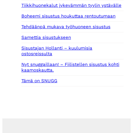
0
Tiikkihuonekalut jykevämmän tyylin ystävälle
0
Boheemi sisustus houkuttaa rentoutumaan
€
.
Tehdäänpä mukava työhuoneen sisustus
Samettia sisustukseen
Sisustajan Hollanti – kuulumisia
ostosreissulta
Nyt snuggaillaan! – Fiilistellen sisustus kohti
kaamoskautta.
Tämä on SNUGG