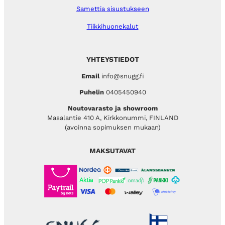
Samettia sisustukseen
Tiikkihuonekalut
YHTEYSTIEDOT
Email
info@snugg.fi
Puhelin
0405450940
Noutovarasto ja showroom
Masalantie 410 A, Kirkkonummi, FINLAND
(avoinna sopimuksen mukaan)
MAKSUTAVAT