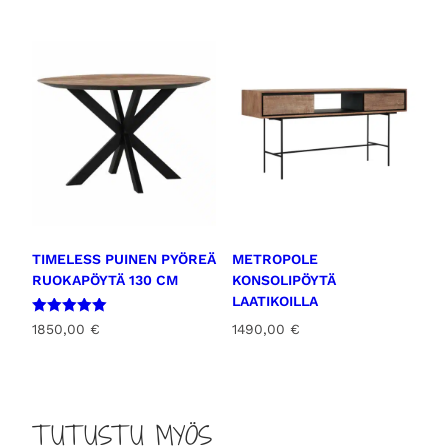
TIMELESS PUINEN PYÖREÄ
METROPOLE
RUOKAPÖYTÄ 130 CM
KONSOLIPÖYTÄ
LAATIKOILLA
Arvostelu
1850,00
€
1490,00
€
tuotteesta:
5.00
/ 5
TUTUSTU MYÖS