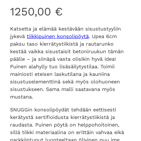
1250,00
€
Katsetta ja elämää kestävään sisustustyyliin
jykevä
tiikkipuinen konsolipöytä
. Upea 6cm
paksu taso kierrätystiikistä ja rautarunko
kestää vaikka sisustaisit betoniruukun tämän
päälle – ja siinäpä vasta olisikin hyvä idea!
Puinen alahylly tuo lisäsäilytystilaa. Toimii
mainiosti eteisen laskutilana ja kauniina
sisustuselementtinä sekä myös olohuoneen
sisustukseen. Sama malli saatavana myös
mustana.
SNUGGin konsolipöydät tehdään eettisesti
kerätystä sertifioidusta kierrätystiikistä ja
raudasta. Puinen pöytä on helppohoitoinen,
sillä tiikki materiaalina on erittäin vahvaa eikä
parkkiintunut luonteeltaan öljyinen puu ime