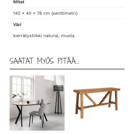
Mitat
o
l
140 × 40 × 78 cm (senttimetri)
i
Väri
p
ö
kierrätystiikki natural, musta
y
t
ä
SAATAT MYÖS PITÄÄ…
m
ä
ä
r
ä