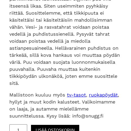
itseensä likaa. Siten useimmiten pyyhkäisy
riittää. Suosittelemme, että tiikkipuuta ei
käsiteltäisi tai käsiteltäisiin mahdollisimman
vähän. Vesi- ja rasvatahrat voidaan poistaa
vedellä ja puhdistussienellä. Pysyvät tahrat
voidaan poistaa vedellä ja miedolla
astianpesuaineella. Hellävarainen puhdistus on
tärkeää, sillä kova hankaus voi muuttaa pöydän
väriä. Puu voidaan suojata luonnonmukaisella
puuvahalla. Puuvaha muuttaa kuitenkin
tiikkipöydän ulkonäköä, joten emme suosittele
sitä.
Mallistoon kuuluu myös
tv-tasot
,
ruokapöydät
,
hyllyt ja muut kodin kalusteet. Valikoimamme
on laaja, ja autamme mielellämme
suunnittelussa. Kysy lisää: info@snugg.fi
B
LISÄÄ OSTOSKORIIN