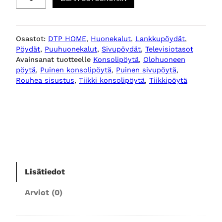
e
a
m
Osastot:
DTP HOME
, 
Huonekalut
, 
Lankkupöydät
, 
j
Pöydät
, 
Puuhuonekalut
, 
Sivupöydät
, 
Televisiotasot
y
Avainsanat tuotteelle
Konsolipöytä
, 
Olohuoneen
k
pöytä
, 
Puinen konsolipöytä
, 
Puinen sivupöytä
, 
e
Rouhea sisustus
, 
Tiikki konsolipöytä
, 
Tiikkipöytä
v
ä
p
u
i
n
e
Lisätiedot
n
k
Arviot (0)
o
n
s