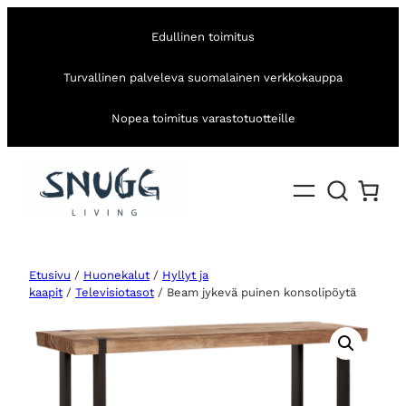
Edullinen toimitus
Turvallinen palveleva suomalainen verkkokauppa
Nopea toimitus varastotuotteille
Etusivu
/
Huonekalut
/
Hyllyt ja
kaapit
/
Televisiotasot
/ Beam jykevä puinen konsolipöytä