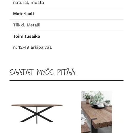
y
natural, musta
t
Materiaali
ä
,
Tiikki, Metalli
u
Toimitusaika
s
e
n. 12-19 arkipäivää
i
t
a
SAATAT MYÖS PITÄÄ…
k
o
k
o
j
a
m
ä
ä