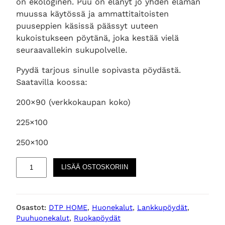
on ekologinen. Puu on elänyt jo yhden elämän
muussa käytössä ja ammattitaitoisten
puuseppien käsissä päässyt uuteen
kukoistukseen pöytänä, joka kestää vielä
seuraavallekin sukupolvelle.
Pyydä tarjous sinulle sopivasta pöydästä.
Saatavilla koossa:
200×90 (verkkokaupan koko)
225×100
250×100
O
LISÄÄ OSTOSKORIIN
d
e
o
Osastot:
DTP HOME
, 
Huonekalut
, 
Lankkupöydät
, 
n
Puuhuonekalut
, 
Ruokapöydät
t