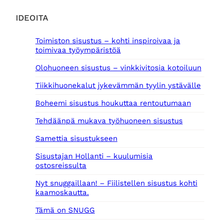
IDEOITA
Toimiston sisustus – kohti inspiroivaa ja
toimivaa työympäristöä
Olohuoneen sisustus – vinkkivitosia kotoiluun
Tiikkihuonekalut jykevämmän tyylin ystävälle
Boheemi sisustus houkuttaa rentoutumaan
Tehdäänpä mukava työhuoneen sisustus
Samettia sisustukseen
Sisustajan Hollanti – kuulumisia
ostosreissulta
Nyt snuggaillaan! – Fiilistellen sisustus kohti
kaamoskautta.
Tämä on SNUGG