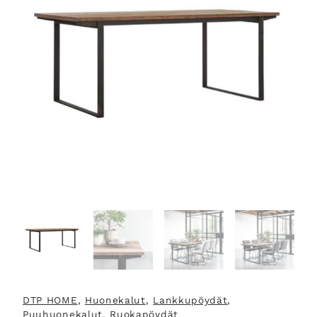
DTP HOME
, 
Huonekalut
, 
Lankkupöydät
, 
Puuhuonekalut
, 
Ruokapöydät