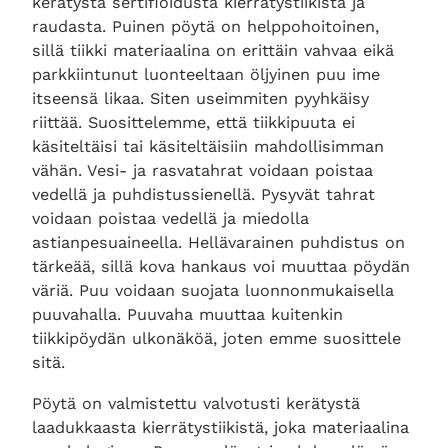
kerätystä sertifioidusta kierrätystiikistä ja
raudasta. Puinen pöytä on helppohoitoinen,
sillä tiikki materiaalina on erittäin vahvaa eikä
parkkiintunut luonteeltaan öljyinen puu ime
itseensä likaa. Siten useimmiten pyyhkäisy
riittää. Suosittelemme, että tiikkipuuta ei
käsiteltäisi tai käsiteltäisiin mahdollisimman
vähän. Vesi- ja rasvatahrat voidaan poistaa
vedellä ja puhdistussienellä. Pysyvät tahrat
voidaan poistaa vedellä ja miedolla
astianpesuaineella. Hellävarainen puhdistus on
tärkeää, sillä kova hankaus voi muuttaa pöydän
väriä. Puu voidaan suojata luonnonmukaisella
puuvahalla. Puuvaha muuttaa kuitenkin
tiikkipöydän ulkonäköä, joten emme suosittele
sitä.
Pöytä on valmistettu valvotusti kerätystä
laadukkaasta kierrätystiikistä, joka materiaalina