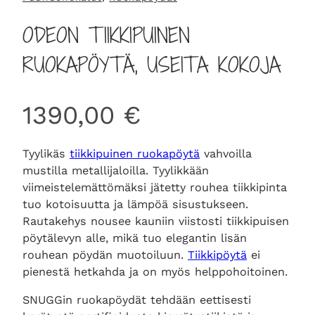
ODEON TIIKKIPUINEN
RUOKAPÖYTÄ, USEITA KOKOJA
1390,00
€
Tyylikäs
tiikkipuinen ruokapöytä
vahvoilla
mustilla metallijaloilla. Tyylikkään
viimeistelemättömäksi jätetty rouhea tiikkipinta
tuo kotoisuutta ja lämpöä sisustukseen.
Rautakehys nousee kauniin viistosti tiikkipuisen
pöytälevyn alle, mikä tuo elegantin lisän
rouhean pöydän muotoiluun.
Tiikkipöytä
ei
pienestä hetkahda ja on myös helppohoitoinen.
SNUGGin ruokapöydät tehdään eettisesti