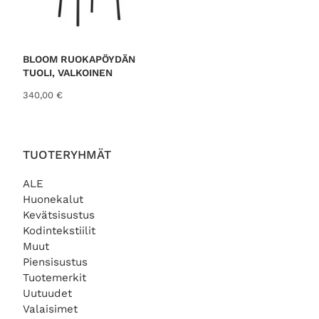
0
0
€
BLOOM RUOKAPÖYDÄN
.
TUOLI, VALKOINEN
340,00
€
TUOTERYHMÄT
ALE
Huonekalut
Kevätsisustus
Kodintekstiilit
Muut
Piensisustus
Tuotemerkit
Uutuudet
Valaisimet