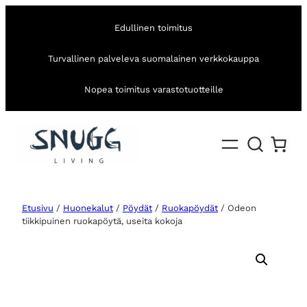
Edullinen toimitus
Turvallinen palveleva suomalainen verkkokauppa
Nopea toimitus varastotuotteille
Etusivu
/
Huonekalut
/
Pöydät
/
Ruokapöydät
/ Odeon
tiikkipuinen ruokapöytä, useita kokoja