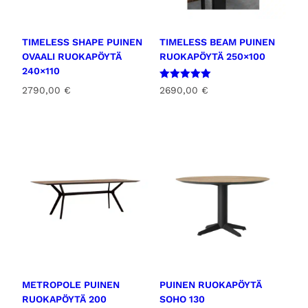
r
ä
TIMELESS SHAPE PUINEN
TIMELESS BEAM PUINEN
OVAALI RUOKAPÖYTÄ
RUOKAPÖYTÄ 250×100
240×110
Arvostelu
2690,00
€
2790,00
€
tuotteesta:
5.00
/ 5
METROPOLE PUINEN
PUINEN RUOKAPÖYTÄ
RUOKAPÖYTÄ 200
SOHO 130