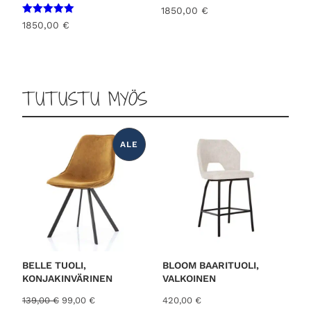
1850,00
€
Arvostelu
1850,00
€
tuotteesta:
5.00
/ 5
TUTUSTU MYÖS
ALE
T
U
O
T
E
A
L
E
N
N
U
K
S
E
S
BELLE TUOLI,
BLOOM BAARITUOLI,
S
KONJAKINVÄRINEN
VALKOINEN
A
A
N
139,00
€
99,00
€
420,00
€