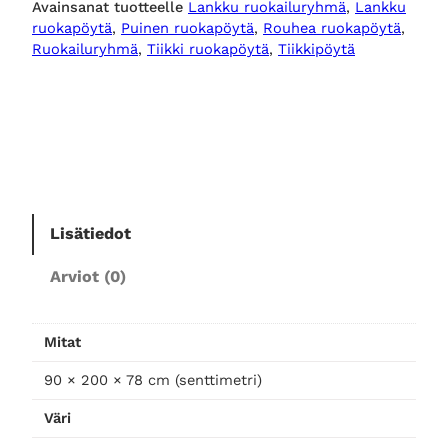
Avainsanat tuotteelle
Lankku ruokailuryhmä
, 
Lankku
i
ruokapöytä
, 
Puinen ruokapöytä
, 
Rouhea ruokapöytä
, 
i
Ruokailuryhmä
, 
Tiikki ruokapöytä
, 
Tiikkipöytä
k
k
i
p
u
i
n
Lisätiedot
e
n
Arviot (0)
r
u
o
Mitat
k
a
90 × 200 × 78 cm (senttimetri)
p
Väri
ö