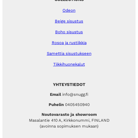
Odeon
Beige sisustus
Boho sisustus
Rosoa ja rustiikkia
Samettia sisustukseen
Tiikkihuonekalut
YHTEYSTIEDOT
Email
info@snugg.fi
Puhelin
0405450940
Noutovarasto ja showroom
Masalantie 410 A, Kirkkonummi, FINLAND
(avoinna sopimuksen mukaan)