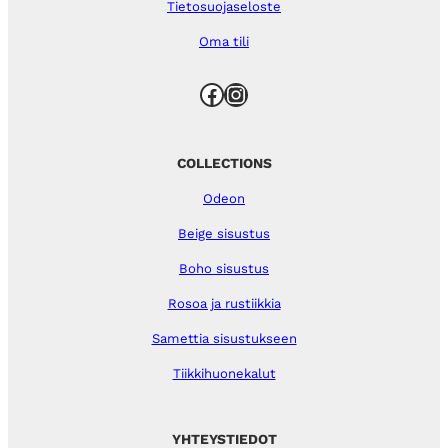
Tietosuojaseloste
Oma tili
Facebook
Instagram
COLLECTIONS
Odeon
Beige sisustus
Boho sisustus
Rosoa ja rustiikkia
Samettia sisustukseen
Tiikkihuonekalut
YHTEYSTIEDOT