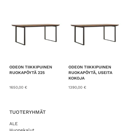
o
r
t
e
d
b
y
l
a
t
ODEON TIIKKIPUINEN
ODEON TIIKKIPUINEN
RUOKAPÖYTÄ 225
RUOKAPÖYTÄ, USEITA
e
KOKOJA
s
1650,00
€
1390,00
€
t
TUOTERYHMÄT
ALE
Huonekalut