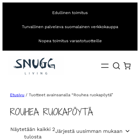
Edullinen toimitus
Turvallinen palveleva suomalainen verkkokauppa
Nopea toimitus varastotuotteille
Etusivu
/ Tuotteet avainsanalla “Rouhea ruokapöytä”
ROUHEA RUOKAPÖYTÄ
Näytetään kaikki 2
S
tulosta