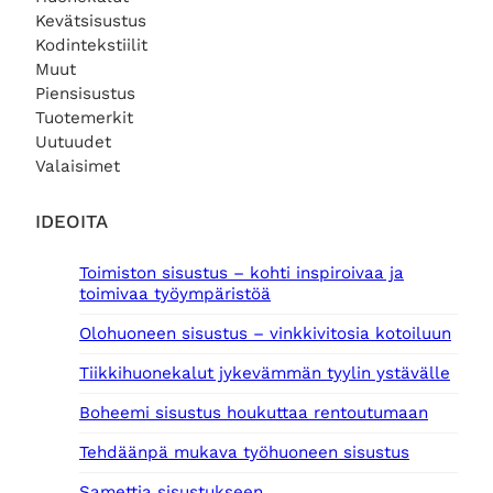
Kevätsisustus
Kodintekstiilit
Muut
Piensisustus
Tuotemerkit
Uutuudet
Valaisimet
IDEOITA
Toimiston sisustus – kohti inspiroivaa ja
toimivaa työympäristöä
Olohuoneen sisustus – vinkkivitosia kotoiluun
Tiikkihuonekalut jykevämmän tyylin ystävälle
Boheemi sisustus houkuttaa rentoutumaan
Tehdäänpä mukava työhuoneen sisustus
Samettia sisustukseen