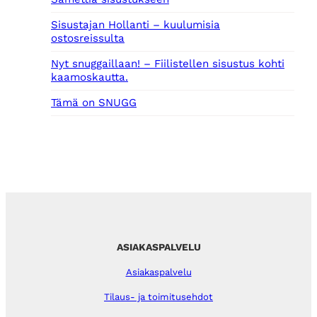
Sisustajan Hollanti – kuulumisia
ostosreissulta
Nyt snuggaillaan! – Fiilistellen sisustus kohti
kaamoskautta.
Tämä on SNUGG
ASIAKASPALVELU
Asiakaspalvelu
Tilaus- ja toimitusehdot