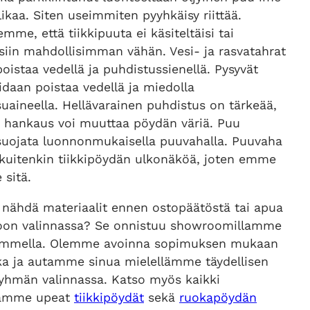
likaa. Siten useimmiten pyyhkäisy riittää.
emme, että tiikkipuuta ei käsiteltäisi tai
isiin mahdollisimman vähän. Vesi- ja rasvatahrat
oistaa vedellä ja puhdistussienellä. Pysyvät
idaan poistaa vedellä ja miedolla
uaineella. Hellävarainen puhdistus on tärkeää,
va hankaus voi muuttaa pöydän väriä. Puu
suojata luonnonmukaisella puuvahalla. Puuvaha
kuitenkin tiikkipöydän ulkonäköä, joten emme
 sitä.
 nähdä materiaalit ennen ostopäätöstä tai apua
oon valinnassa? Se onnistuu showroomillamme
ummella. Olemme avoinna sopimuksen mukaan
ika ja autamme sinua mielellämme täydellisen
ryhmän valinnassa. Katso myös kaikki
mamme upeat
tiikkipöydät
sekä
ruokapöydän