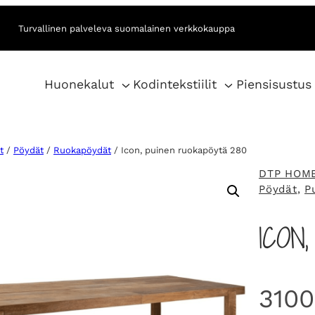
Turvallinen palveleva suomalainen verkkokauppa
Huonekalut
Kodintekstiilit
Piensisustus
t
/
Pöydät
/
Ruokapöydät
/ Icon, puinen ruokapöytä 280
DTP HOM
Pöydät
, 
P
ICON
310