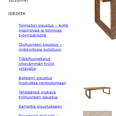
Valaisimet
IDEOITA
Toimiston sisustus – kohti
inspiroivaa ja toimivaa
työympäristöä
Olohuoneen sisustus –
vinkkivitosia kotoiluun
Tiikkihuonekalut
jykevämmän tyylin
ystävälle
Boheemi sisustus
houkuttaa rentoutumaan
Tehdäänpä mukava
työhuoneen sisustus
Samettia sisustukseen
Sisustajan Hollanti –