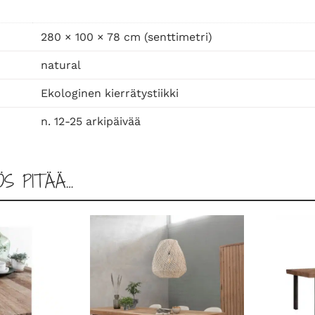
p
ö
280 × 100 × 78 cm (senttimetri)
y
natural
t
ä
Ekologinen kierrätystiikki
2
n. 12-25 arkipäivää
8
0
m
ÖS PITÄÄ…
ä
ä
r
ä