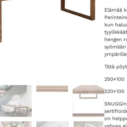
Elämää k
Perintein
kun halu
tyylikkää
hengen r
syömään 
ympärille
Tätä pöy
250×100
220×100
SNUGGin 
sertifioi
on helppo
vahvaa ei