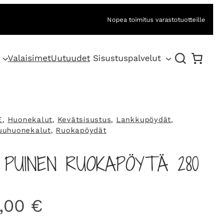
Nopea toimitus varastotuotteille
Valaisimet
Uutuudet
Sisustuspalvelut
E
, 
Huonekalut
, 
Kevätsisustus
, 
Lankkupöydät
, 
uuhuonekalut
, 
Ruokapöydät
, PUINEN RUOKAPÖYTÄ 280
0,00
€