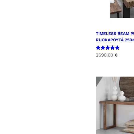
TIMELESS BEAM P
RUOKAPÖYTÄ 250
Arvostelu
2690,00
€
tuotteesta:
5.00
/ 5