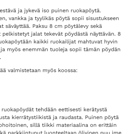
estävä ja jykevä iso puinen ruokapöytä.
en, vankka ja tyylikäs pöytä sopii sisustukseen
at säväyttää. Paksu 8 cm pöytälevy sekä
t pelkistetyt jalat tekevät pöydästä näyttävän. 8
uokapöytään kaikki ruokailijat mahtuvat hyvin
ja myös enemmän tuoleja sopii tämän pöydän
.
tää valmistetaan myös koossa:
ruokapöydät tehdään eettisesti kerätystä
dusta kierrätystiikistä ja raudasta. Puinen pöytä
hoitoinen, sillä tiikki materiaalina on erittäin
kä parkkiintunut luonteeltaan öljyinen puu ime