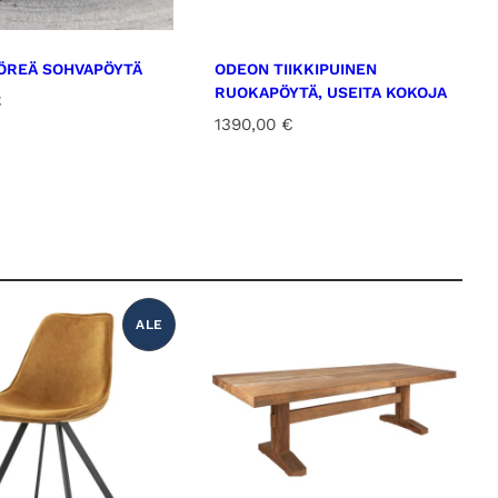
YÖREÄ SOHVAPÖYTÄ
ODEON TIIKKIPUINEN
RUOKAPÖYTÄ, USEITA KOKOJA
€
1390,00
€
ALE
T
U
O
T
E
A
L
E
N
N
U
K
S