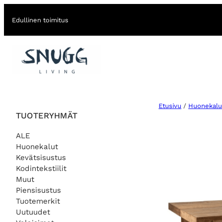
Edullinen toimitus
Etusivu
/
Huonekalu
TUOTERYHMÄT
ALE
Huonekalut
Kevätsisustus
Kodintekstiilit
Muut
Piensisustus
Tuotemerkit
Uutuudet