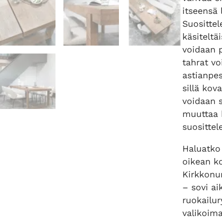
itseensä 
Suosittel
käsiteltä
voidaan p
tahrat vo
astianpes
sillä ko
voidaan 
muuttaa 
suosittele
Haluatko
oikean k
Kirkkon
– sovi a
ruokailu
valikoi