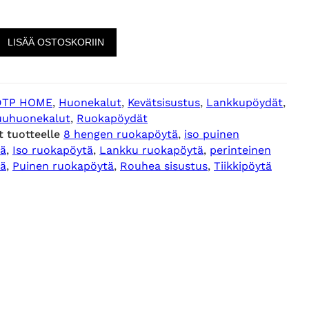
LISÄÄ OSTOSKORIIN
DTP HOME
, 
Huonekalut
, 
Kevätsisustus
, 
Lankkupöydät
, 
uuhuonekalut
, 
Ruokapöydät
t tuotteelle
8 hengen ruokapöytä
, 
iso puinen
tä
, 
Iso ruokapöytä
, 
Lankku ruokapöytä
, 
perinteinen
tä
, 
Puinen ruokapöytä
, 
Rouhea sisustus
, 
Tiikkipöytä