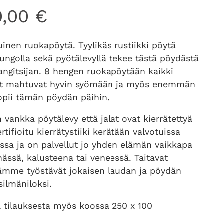
0,00
€
inen ruokapöytä. Tyylikäs rustiikki pöytä
rungolla sekä pyötälevyllä tekee tästä pöydästä
angitsijan. 8 hengen ruokapöytään kaikki
jat mahtuvat hyvin syömään ja myös enemmän
opii tämän pöydän päihin.
 vankka pöytälevy että jalat ovat kierrätettyä
ertifioitu kierrätystiiki kerätään valvotuissa
ssa ja on palvellut jo yhden elämän vaikkapa
nässä, kalusteena tai veneessä. Taitavat
mme työstävät jokaisen laudan ja pöydän
silmäniloksi.
a tilauksesta myös koossa 250 x 100