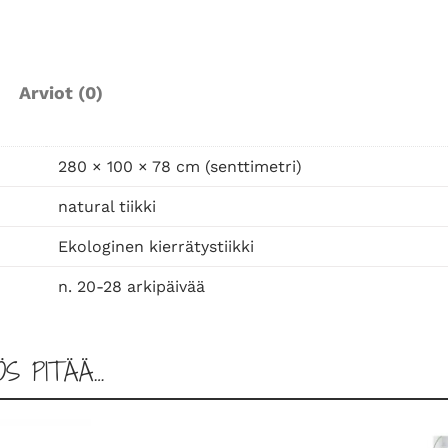
r
u
o
k
Arviot (0)
a
p
ö
280 × 100 × 78 cm (senttimetri)
y
natural tiikki
t
ä
Ekologinen kierrätystiikki
2
n. 20-28 arkipäivää
8
0
m
ÖS PITÄÄ…
ä
ä
r
ä