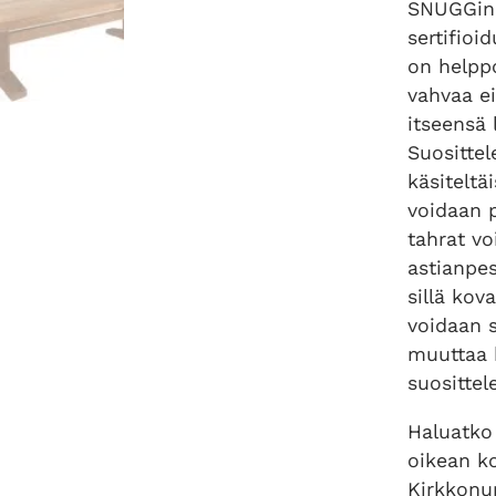
SNUGGin 
sertifioi
on helppo
vahvaa ei
itseensä 
Suosittel
käsiteltä
voidaan p
tahrat vo
astianpes
sillä ko
voidaan 
muuttaa 
suosittele
Haluatko
oikean k
Kirkkon