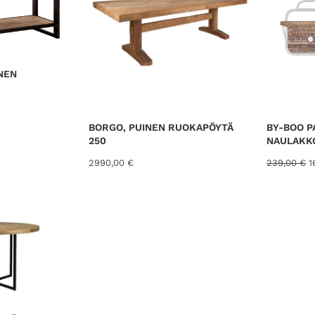
NEN
BORGO, PUINEN RUOKAPÖYTÄ
BY-BOO P
250
NAULAKK
A
2990,00
€
239,00
€
1
l
k
u
p
e
r
ä
i
n
e
n