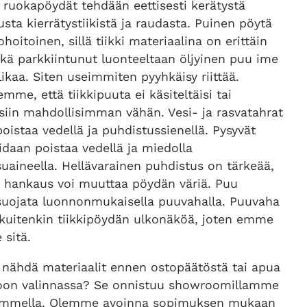
ruokapöydät tehdään eettisesti kerätystä
dusta kierrätystiikistä ja raudasta. Puinen pöytä
hoitoinen, sillä tiikki materiaalina on erittäin
kä parkkiintunut luonteeltaan öljyinen puu ime
likaa. Siten useimmiten pyyhkäisy riittää.
emme, että tiikkipuuta ei käsiteltäisi tai
isiin mahdollisimman vähän. Vesi- ja rasvatahrat
oistaa vedellä ja puhdistussienellä. Pysyvät
idaan poistaa vedellä ja miedolla
uaineella. Hellävarainen puhdistus on tärkeää,
va hankaus voi muuttaa pöydän väriä. Puu
suojata luonnonmukaisella puuvahalla. Puuvaha
kuitenkin tiikkipöydän ulkonäköä, joten emme
 sitä.
 nähdä materiaalit ennen ostopäätöstä tai apua
oon valinnassa? Se onnistuu showroomillamme
ummella. Olemme avoinna sopimuksen mukaan