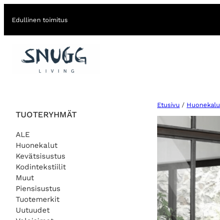
Edullinen toimitus
Etusivu
/
Huonekalu
TUOTERYHMÄT
ALE
Huonekalut
Kevätsisustus
Kodintekstiilit
Muut
Piensisustus
Tuotemerkit
Uutuudet