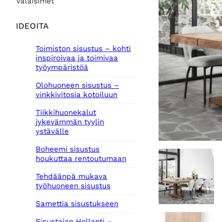
Valaisimet
IDEOITA
Toimiston sisustus – kohti
inspiroivaa ja toimivaa
työympäristöä
Olohuoneen sisustus –
vinkkivitosia kotoiluun
Tiikkihuonekalut
jykevämmän tyylin
ystävälle
Boheemi sisustus
houkuttaa rentoutumaan
Tehdäänpä mukava
työhuoneen sisustus
Samettia sisustukseen
Sisustajan Hollanti –