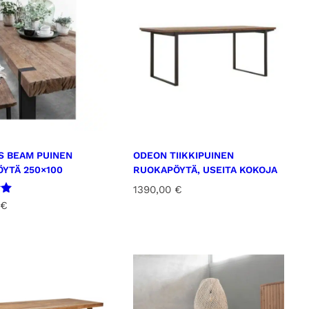
S BEAM PUINEN
ODEON TIIKKIPUINEN
YTÄ 250×100
RUOKAPÖYTÄ, USEITA KOKOJA
1390,00
€
u
€
a: