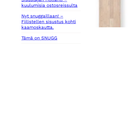
kuulumisia ostosreissulta
Nyt snuggaillaan! –
Fiilistellen sisustus kohti
kaamoskautta.
Tämä on SNUGG