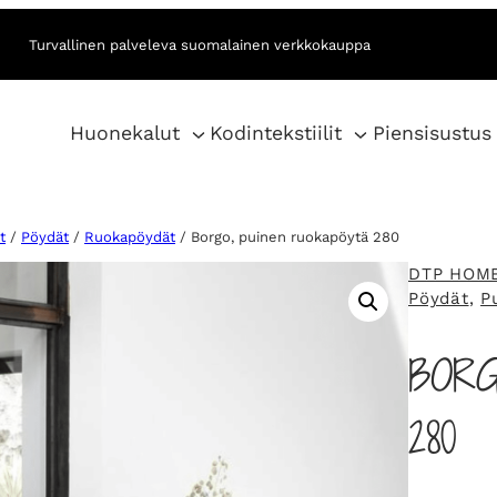
Turvallinen palveleva suomalainen verkkokauppa
Huonekalut
Kodintekstiilit
Piensisustus
t
/
Pöydät
/
Ruokapöydät
/ Borgo, puinen ruokapöytä 280
DTP HOM
Pöydät
, 
P
BORG
280