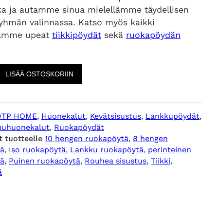
ika ja autamme sinua mielellämme täydellisen
ryhmän valinnassa. Katso myös kaikki
mamme upeat
tiikkipöydät
sekä
ruokapöydän
LISÄÄ OSTOSKORIIN
DTP HOME
, 
Huonekalut
, 
Kevätsisustus
, 
Lankkupöydät
, 
uuhuonekalut
, 
Ruokapöydät
t tuotteelle
10 hengen ruokapöytä
, 
8 hengen
tä
, 
Iso ruokapöytä
, 
Lankku ruokapöytä
, 
perinteinen
tä
, 
Puinen ruokapöytä
, 
Rouhea sisustus
, 
Tiikki
, 
ä