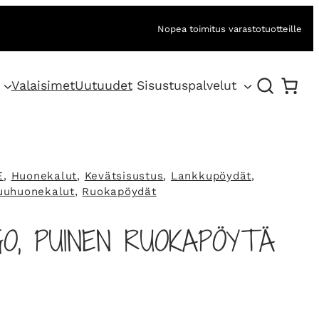
Nopea toimitus varastotuotteille
Valaisimet
Uutuudet
Sisustuspalvelut
E
, 
Huonekalut
, 
Kevätsisustus
, 
Lankkupöydät
, 
uuhuonekalut
, 
Ruokapöydät
O, PUINEN RUOKAPÖYTÄ