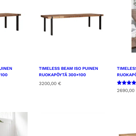
UINEN
TIMELESS BEAM ISO PUINEN
TIMELES
100
RUOKAPÖYTÄ 300×100
RUOKAPÖ
3200,00
€
Arvostel
2690,00
tuotteest
5.00
/ 5