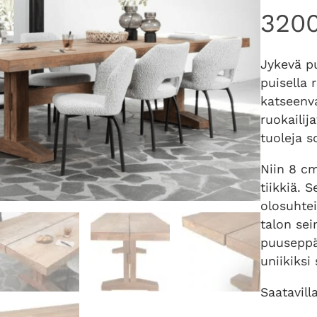
320
Jykevä pu
puisella 
katseenv
ruokaili
tuoleja s
Niin 8 cm
tiikkiä. S
olosuhtei
talon sei
puuseppä
uniikiksi 
Saatavill