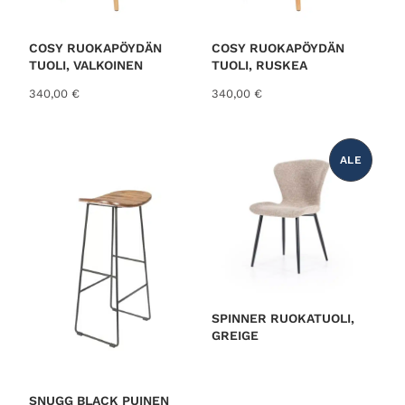
COSY RUOKAPÖYDÄN
COSY RUOKAPÖYDÄN
TUOLI, VALKOINEN
TUOLI, RUSKEA
340,00
€
340,00
€
ALE
T
U
O
T
E
A
L
E
N
N
U
K
S
E
S
SPINNER RUOKATUOLI,
S
GREIGE
A
SNUGG BLACK PUINEN