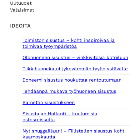
Uutuudet
0
0
Valaisimet
€
€
.
.
IDEOITA
Toimiston sisustus – kohti inspiroivaa ja
toimivaa työympäristöä
Olohuoneen sisustus – vinkkivitosia kotoiluun
Tiikkihuonekalut jykevämmän tyylin ystävälle
Boheemi sisustus houkuttaa rentoutumaan
Tehdäänpä mukava työhuoneen sisustus
Samettia sisustukseen
Sisustajan Hollanti – kuulumisia
ostosreissulta
Nyt snuggaillaan! – Fiilistellen sisustus kohti
kaamoskautta.