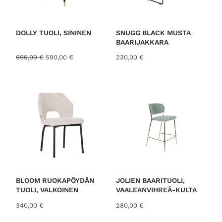
N
U
K
S
E
S
DOLLY TUOLI, SININEN
SNUGG BLACK MUSTA
S
BAARIJAKKARA
A
A
N
695,00
€
590,00
€
230,00
€
l
y
k
k
u
y
p
i
e
n
r
e
ä
n
i
h
n
i
e
n
n
t
h
a
i
o
BLOOM RUOKAPÖYDÄN
JOLIEN BAARITUOLI,
n
n
TUOLI, VALKOINEN
VAALEANVIHREÄ-KULTA
t
:
340,00
€
280,00
€
a
5
o
9