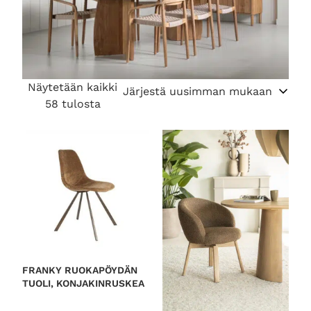
Näytetään kaikki
S
58 tulosta
o
r
t
e
d
b
y
l
a
t
FRANKY RUOKAPÖYDÄN
TUOLI, KONJAKINRUSKEA
e
s