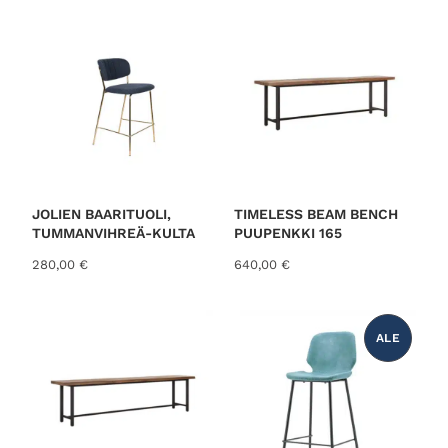
l
0
i
,
:
0
6
0
9
5
€
,
.
0
0
€
JOLIEN BAARITUOLI,
TIMELESS BEAM BENCH
.
TUMMANVIHREÄ-KULTA
PUUPENKKI 165
280,00
€
640,00
€
ALE
T
U
O
T
E
A
L
E
N