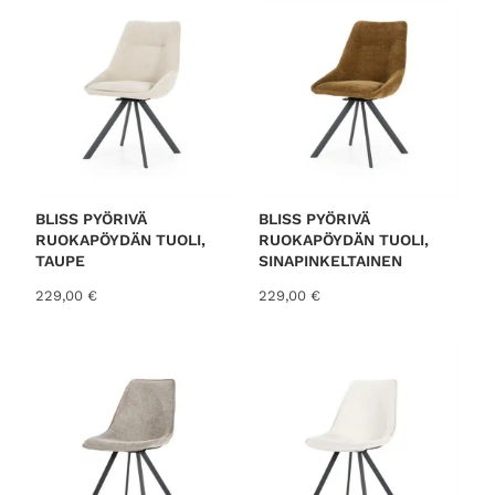
:
0
1
0
7
5
€
,
.
0
0
€
.
BLISS PYÖRIVÄ
BLISS PYÖRIVÄ
RUOKAPÖYDÄN TUOLI,
RUOKAPÖYDÄN TUOLI,
TAUPE
SINAPINKELTAINEN
229,00
€
229,00
€