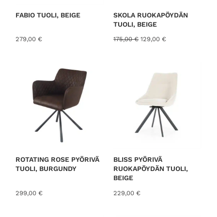
S
E
S
FABIO TUOLI, BEIGE
SKOLA RUOKAPÖYDÄN
S
TUOLI, BEIGE
A
A
N
279,00
€
175,00
€
129,00
€
l
y
k
k
u
y
p
i
e
n
r
e
ä
n
i
h
n
i
e
n
n
t
h
a
i
o
ROTATING ROSE PYÖRIVÄ
BLISS PYÖRIVÄ
n
n
TUOLI, BURGUNDY
RUOKAPÖYDÄN TUOLI,
t
:
BEIGE
a
1
299,00
€
229,00
€
o
2
l
9
i
,