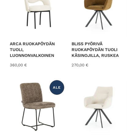
7
5
€
,
.
0
0
€
ARCA RUOKAPÖYDÄN
BLISS PYÖRIVÄ
.
TUOLI,
RUOKAPÖYDÄN TUOLI
LUONNONVALKOINEN
KÄSINOJILLA, RUSKEA
360,00
€
270,00
€
ALE
T
U
O
T
E
A
L
E
N
N
U
K
S
E