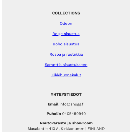
COLLECTIONS
Odeon
Beige sisustus
Boho sisustus
Rosoa ja rustiikkia
Samettia sisustukseen
Tiikkihuonekalut
YHTEYSTIEDOT
Email
info@snugg.fi
Puhelin
0405450940
Noutovarasto ja showroom
Masalantie 410 A, Kirkkonummi, FINLAND