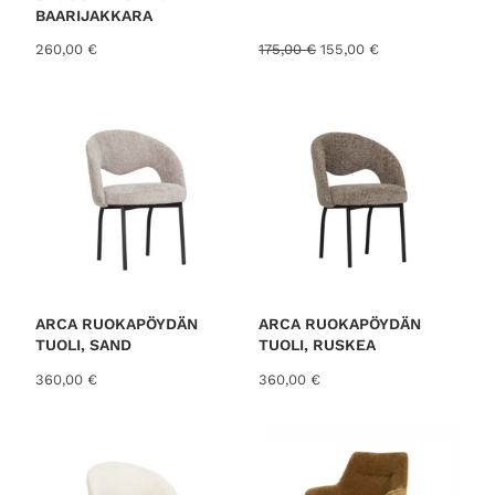
BAARIJAKKARA
A
N
260,00
€
175,00
€
155,00
€
l
y
k
k
u
y
p
i
e
n
r
e
ä
n
i
h
n
i
e
n
n
t
h
a
i
o
ARCA RUOKAPÖYDÄN
ARCA RUOKAPÖYDÄN
n
n
TUOLI, SAND
TUOLI, RUSKEA
t
:
360,00
€
360,00
€
a
1
o
5
l
5
i
,
:
0
1
0