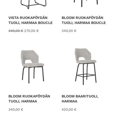
N
U
K
S
E
S
VISTA RUOKAPÖYDÄN
BLOOM RUOKAPÖYDÄN
S
TUOLI, HARMAA BOUCLE
TUOLI, HARMAA BOUCLE
A
A
N
340,00
€
270,00
€
340,00
€
l
y
k
k
u
y
p
i
e
n
r
e
ä
n
i
h
n
i
e
n
n
t
h
a
i
o
BLOOM RUOKAPÖYDÄN
BLOOM BAARITUOLI,
n
n
TUOLI, HARMAA
HARMAA
t
:
340,00
€
420,00
€
a
2
o
7