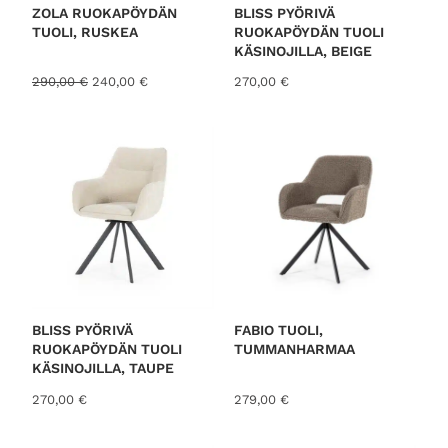
S
ZOLA RUOKAPÖYDÄN
BLISS PYÖRIVÄ
S
TUOLI, RUSKEA
RUOKAPÖYDÄN TUOLI
A
KÄSINOJILLA, BEIGE
A
N
290,00
€
240,00
€
270,00
€
l
y
k
k
u
y
p
i
e
n
r
e
ä
n
i
h
n
i
e
n
n
t
h
a
i
o
BLISS PYÖRIVÄ
FABIO TUOLI,
n
n
RUOKAPÖYDÄN TUOLI
TUMMANHARMAA
t
:
KÄSINOJILLA, TAUPE
a
2
270,00
€
279,00
€
o
4
l
0
i
,