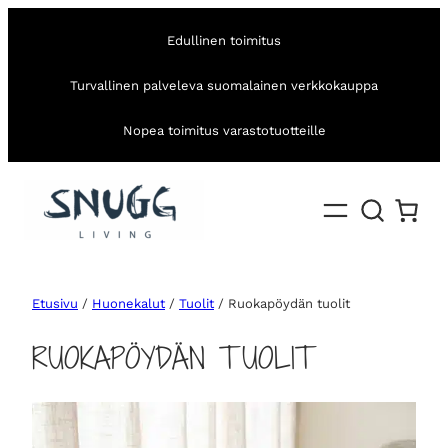
Edullinen toimitus
Turvallinen palveleva suomalainen verkkokauppa
Nopea toimitus varastotuotteille
Etusivu
/
Huonekalut
/
Tuolit
/ Ruokapöydän tuolit
RUOKAPÖYDÄN TUOLIT