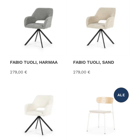
:
0
2
0
9
0
€
,
.
0
0
€
.
FABIO TUOLI, HARMAA
FABIO TUOLI, SAND
279,00
€
279,00
€
ALE
T
U
O
T
E
A
L
E
N
N
U
K