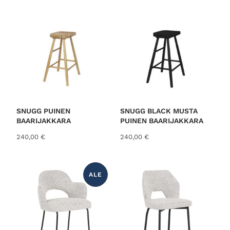
SNUGG PUINEN
SNUGG BLACK MUSTA
BAARIJAKKARA
PUINEN BAARIJAKKARA
240,00
€
240,00
€
ALE
T
U
O
T
E
A
L
E
N