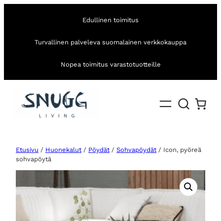
Edullinen toimitus
Turvallinen palveleva suomalainen verkkokauppa
Nopea toimitus varastotuotteille
Etusivu
/
Huonekalut
/
Pöydät
/
Sohvapöydät
/ Icon, pyöreä
sohvapöytä