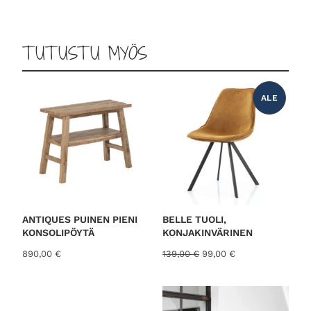
TUTUSTU MYÖS
ALE
T
U
O
T
E
A
L
E
N
N
U
K
S
E
S
ANTIQUES PUINEN PIENI
BELLE TUOLI,
S
KONSOLIPÖYTÄ
KONJAKINVÄRINEN
A
A
N
890,00
€
139,00
€
99,00
€
l
y
k
k
u
y
p
i