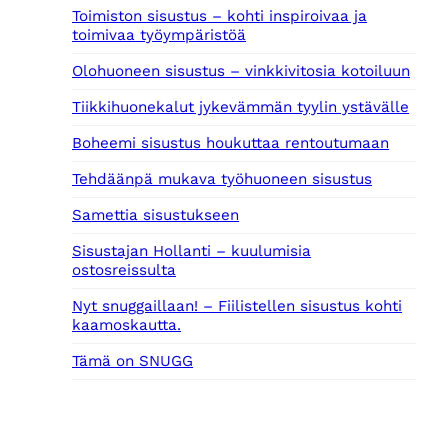
Toimiston sisustus – kohti inspiroivaa ja
2
0
toimivaa työympäristöä
3
9
€
Olohuoneen sisustus – vinkkivitosia kotoiluun
,
.
0
Tiikkihuonekalut jykevämmän tyylin ystävälle
0
Boheemi sisustus houkuttaa rentoutumaan
€
.
Tehdäänpä mukava työhuoneen sisustus
Samettia sisustukseen
Sisustajan Hollanti – kuulumisia
ostosreissulta
Nyt snuggaillaan! – Fiilistellen sisustus kohti
kaamoskautta.
Tämä on SNUGG