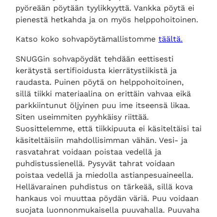
pyöreään pöytään tyylikkyyttä. Vankka pöytä ei
pienestä hetkahda ja on myös helppohoitoinen.
Katso koko sohvapöytämallistomme
täältä.
SNUGGin sohvapöydät tehdään eettisesti
kerätystä sertifioidusta kierrätystiikistä ja
raudasta. Puinen pöytä on helppohoitoinen,
sillä tiikki materiaalina on erittäin vahvaa eikä
parkkiintunut öljyinen puu ime itseensä likaa.
Siten useimmiten pyyhkäisy riittää.
Suosittelemme, että tiikkipuuta ei käsiteltäisi tai
käsiteltäisiin mahdollisimman vähän. Vesi- ja
rasvatahrat voidaan poistaa vedellä ja
puhdistussienellä. Pysyvät tahrat voidaan
poistaa vedellä ja miedolla astianpesuaineella.
Hellävarainen puhdistus on tärkeää, sillä kova
hankaus voi muuttaa pöydän väriä. Puu voidaan
suojata luonnonmukaisella puuvahalla. Puuvaha