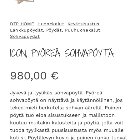
DTP HOME
, 
Huonekalut
, 
Kevätsisustus
, 
Lankkupöydät
, 
Pöydät
, 
Puuhuonekalut
, 
Sohvapöydät
ICON, PYÖREÄ SOHVAPÖYTÄ
980,00
€
Jykevä ja tyylikäs sohvapöytä. Pyöreä
sohvapöytä on näyttävä ja käytännöllinen, jos
tekee mieli herkutella sohvan äärellä. Puinen
pöytä tuo eloa sisustukseen ja mallistoon
kuuluu muitakin kalusteita ja pöytiä, jolla voit
tuoda tyylikästä puusisustusta myös muualle
kotiisi. Pöytälevyn kuvio ja puinen runko tuovat