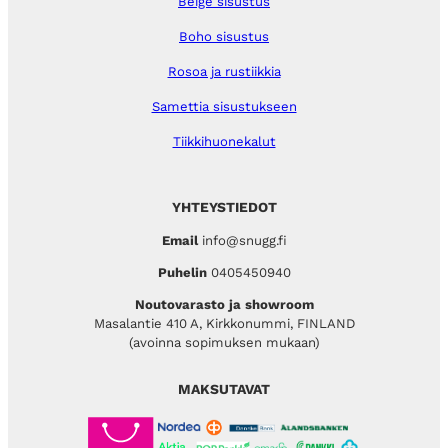
Beige sisustus
Boho sisustus
Rosoa ja rustiikkia
Samettia sisustukseen
Tiikkihuonekalut
YHTEYSTIEDOT
Email
info@snugg.fi
Puhelin
0405450940
Noutovarasto ja showroom
Masalantie 410 A, Kirkkonummi, FINLAND
(avoinna sopimuksen mukaan)
MAKSUTAVAT