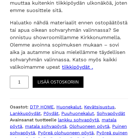
muuttaa kuitenkin tiikkipöydän ulkonäköä, joten
emme suosittele sitä.
Haluatko nähdä materiaalit ennen ostopäätöstä
tai apua oikean sohvaryhmän valinnassa? Se
onnistuu showroomillamme Kirkkonummella.
Olemme avoinna sopimuksen mukaan – sovi
aika ja autamme sinua mielellämme täydellisen
sohvaryhmän valinnassa. Katso myös kaikki
valikoimamme upeat
tiikkipöydät .
I
LISÄÄ OSTOSKORIIN
c
o
n
Osastot:
DTP HOME
, 
Huonekalut
, 
Kevätsisustus
, 
,
Lankkupöydät
, 
Pöydät
, 
Puuhuonekalut
, 
Sohvapöydät
p
Avainsanat tuotteelle
lankku sohvapöytä
, 
matala
y
pöytä
, 
matala sohvapöytä
, 
Olohuoneen pöytä
, 
Puinen
ö
sohvapöytä
, 
Pyöreä olohuoneen pöytä
, 
Pyöreä puinen